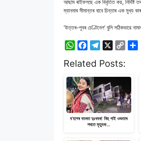
আছাম ৰাইফলছে এক বিবৃতিত কয়, নিৰ্দিষ্ট 
ম্যানমাৰ সীমান্তৰ বাবে চিন্তাৰ এক মুখ্য ক
‘উত্তৰ-পূবৰ চেণ্টিনেল’ বুলি সঠিকভাৱে না
W
F
T
X
C
h
a
el
o
Related Posts:
at
c
e
p
s
e
gr
y
A
b
a
Li
p
o
m
n
p
o
k
k
ব’হাগৰ বতৰত দুঃখবৰ! বিহু গাই ওভতাৰ
পথতে মৃত্যুক…