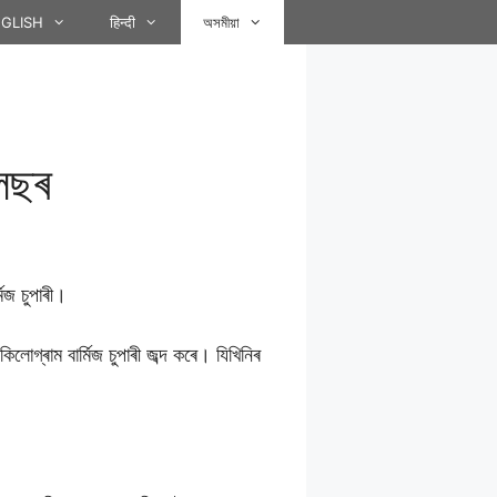
GLISH
हिन्दी
অসমীয়া
ফলছৰ
িজ চুপাৰী।
িলোগ্ৰাম বাৰ্মিজ চুপাৰী জব্দ কৰে। যিখিনিৰ