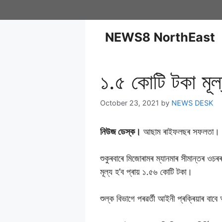
NEWS8 NorthEast
১.৫ কােটি টকা মূল
October 23, 2021
by
NEWS DESK
নিউজ ডেস্ক।
আছাম ৰাইফলছৰ সফলতা। আছাম 
শুকুৰবাৰে মিজােৰামৰ ম্যানমাৰ সীমান্তৰ ওচৰৰ
মূল্য হ’ব প্ৰায় ১.৫৬ কোটি টকা।
শুল্ক বিভাগে পৰৱৰ্তী আইনী প্ৰক্ৰিয়াৰ বা