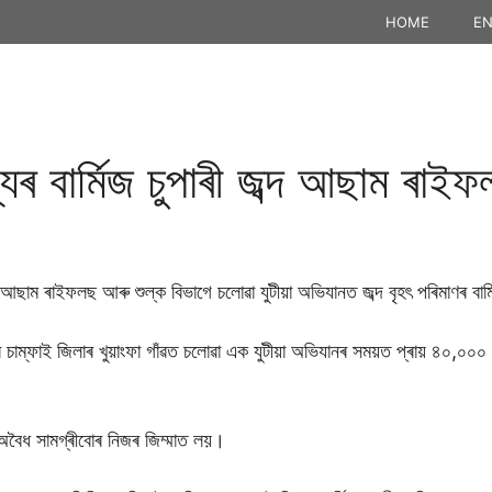
HOME
EN
্যৰ বাৰ্মিজ চুপাৰী জব্দ আছাম ৰাই
ৰাইফলছ আৰু শুল্ক বিভাগে চলোৱা যুটীয়া অভিযানত জব্দ বৃহৎ পৰিমাণৰ বাৰ্ম
 চাম্ফাই জিলাৰ খুয়াংফা গাঁৱত চলোৱা এক যুটীয়া অভিযানৰ সময়ত প্ৰায় ৪০,০০০ ক
বে অবৈধ সামগ্ৰীবোৰ নিজৰ জিম্মাত লয়।