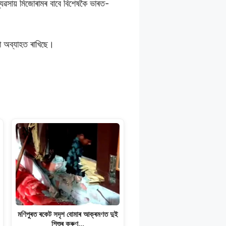
্যৱসায় মিজোৰামৰ বাবে বিশেষকৈ ভাৰত-
টা অব্যাহত ৰাখিছে।
মণিপুৰত ৰকেট সদৃশ বোমাৰ আক্ৰমণত দুই
শিশুৰ কৰুণ…