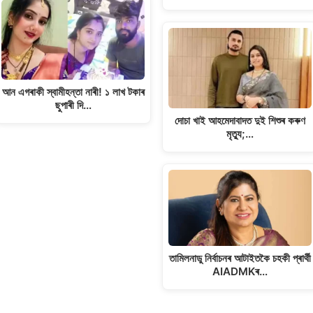
আন এগৰাকী স্বামীহন্তা নাৰী! ১ লাখ টকাৰ
ছুপাৰী দি…
দোচা খাই আহমেদাবাদত দুই শিশুৰ কৰুণ
মৃত্যু;…
তামিলনাডু নিৰ্বাচনৰ আটাইতকৈ চহকী প্ৰাৰ্থী
AIADMKৰ…