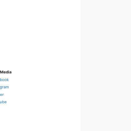
 Media
book
agram
ter
ube