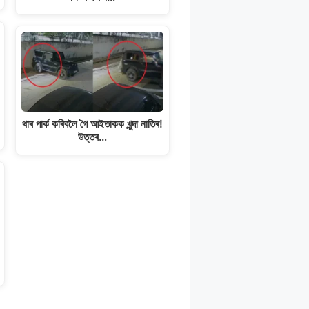
থাৰ পাৰ্ক কৰিবলৈ গৈ আইতাকক খুন্দা নাতিৰ!
উত্তৰ…