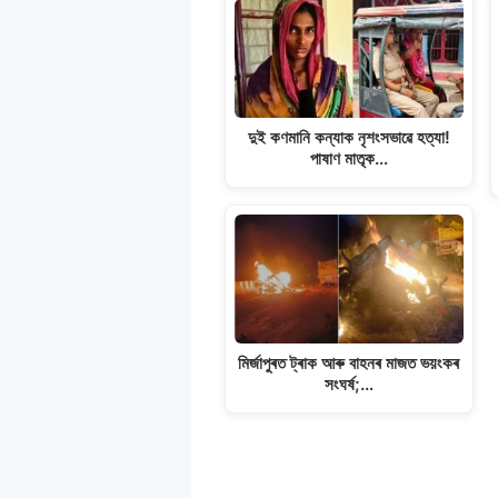
দুই কণমানি কন্যাক নৃশংসভাৱে হত্যা!
পাষাণ মাতৃক…
মিৰ্জাপুৰত ট্ৰাক আৰু বাহনৰ মাজত ভয়ংকৰ
সংঘৰ্ষ;…