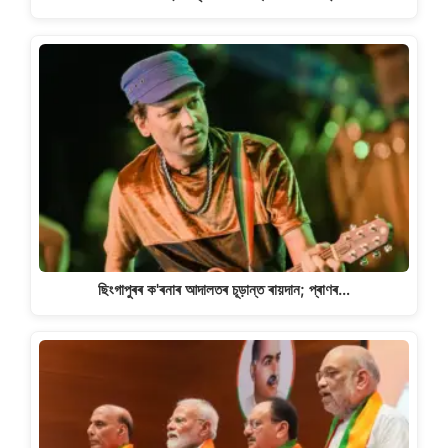
ছিংগাপুৰৰ ক'ৰনাৰ আদালতৰ চূড়ান্ত ৰায়দান; প্ৰাণৰ…