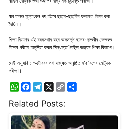
নাছিল মেট্ৰিক তথা উচ্চতৰ মাধ্যমিক চূড়ান্ত পৰীক্ষা।
যাৰ ফলত মূল্যাংকন পদ্ধতিৰে ছাত্ৰ–ছাত্ৰীৰ ফলাফল বিচাৰ কৰা
হৈছিল।
শিক্ষা বিভাগৰ এই ব্যৱস্থাৰ বাবে অসন্তুষ্ট ছাত্ৰ-ছাত্ৰীৰ ক্ষেত্ৰত
বিশেষ পৰীক্ষা অনুষ্ঠিত কৰাৰ সিদ্ধান্ত লৈছিল ৰাজ্যৰ শিক্ষা বিভাগে।
সেই অনুসৰি ১ অক্টোবৰৰ পৰা ৰাজ্যত অনুষ্ঠিত হ’ব বিশেষ মেট্ৰিক
পৰীক্ষা।
W
F
T
X
C
S
h
a
el
o
h
Related Posts:
at
c
e
p
ar
s
e
gr
y
e
A
b
a
Li