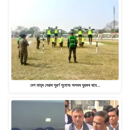
দেশ মাতৃৰ সেৱাৰ সুৱৰ্ণ সুযোগঃ অসমৰ যুৱকৰ বাবে…