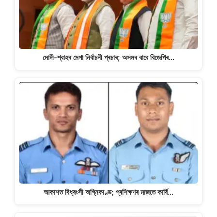
মোদী-শ্বাহৰ মেগা নিৰ্বাচনী প্ৰচাৰ; অসমৰ বাবে বিজেপিৰ…
আকাশত বিধ্বংসী অগ্নিকাণ্ড; প্ৰশিক্ষণৰ মাজতে কাৰ্বি…