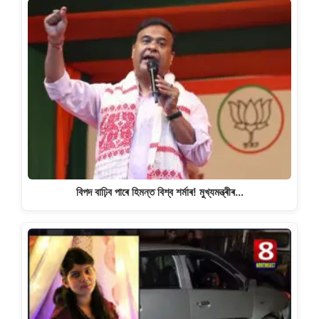
বিপদ বাঢ়িব পাৰে হিমন্ত বিশ্ব শৰ্মাৰ! মুখ্যমন্ত্ৰীৰ…