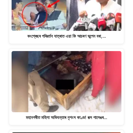
কংগ্ৰেছৰ পৰিৱৰ্তন যাত্ৰাত এয়া কি আচৰণ ভূপেন বৰা,…
মহানগৰীত মহিলা অভিযন্তাৰ নৃশংস কাণ্ড! বক্স পালেঙৰ…