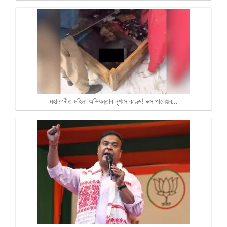
মহানগৰীত মহিলা অভিযন্তাৰ নৃশংস কাণ্ড! বক্স পালেঙৰ…