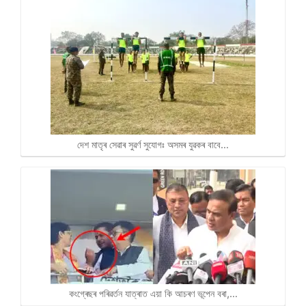
দেশ মাতৃৰ সেৱাৰ সুৱৰ্ণ সুযোগঃ অসমৰ যুৱকৰ বাবে…
কংগ্ৰেছৰ পৰিৱৰ্তন যাত্ৰাত এয়া কি আচৰণ ভূপেন বৰা,…