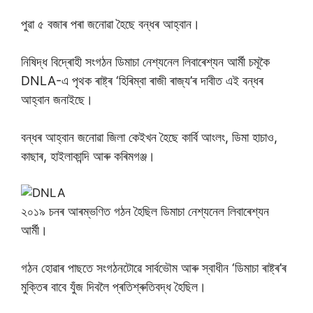
পুৱা ৫ বজাৰ পৰা জনোৱা হৈছে বন্ধৰ আহ্বান।
নিষিদ্ধ বিদ্ৰোহী সংগঠন ডিমাচা নেশ্যনেল লিবাৰেশ্যন আৰ্মী চমূকৈ
DNLA-এ পৃথক ৰাষ্ট্ৰ ‘হিৰিম্বা ৰাজী ৰাজ্য’ৰ দাবীত এই বন্ধৰ
আহ্বান জনাইছে।
বন্ধৰ আহ্বান জনোৱা জিলা কেইখন হৈছে কাৰ্বি আংলং, ডিমা হাচাও,
কাছাৰ, হাইলাকান্দি আৰু কৰিমগঞ্জ।
২০১৯ চনৰ আৰম্ভণিত গঠন হৈছিল ডিমাচা নেশ্যনেল লিবাৰেশ্যন
আৰ্মী।
গঠন হোৱাৰ পাছতে সংগঠনটোৱে সাৰ্বভৌম আৰু স্বাধীন ‘ডিমাচা ৰাষ্ট্ৰ’ৰ
মুক্তিৰ বাবে যুঁজ দিবলৈ প্ৰতিশ্ৰুতিবদ্ধ হৈছিল।