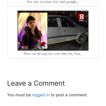
বিপদ বাঢ়িব পাৰে হিমন্ত বিশ্ব শৰ্মাৰ! মুখ্যমন্ত্ৰীৰ…
টিউচন শেষ কৰি বন্ধুৰ সৈতে ওলাই গৈছিল নিহা; নিশাৰ…
Leave a Comment
You must be
logged in
to post a comment.