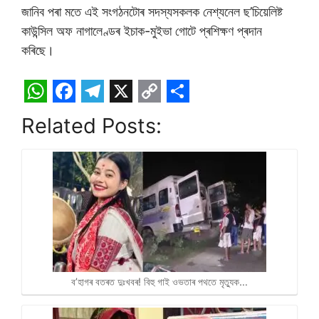
জানিব পৰা মতে এই সংগঠনটোৰ সদস্যসকলক নেশ্যনেল ছ’চিয়েলিষ্ট
কাউন্সিল অফ নাগালেণ্ডৰ ইচাক-মুইভা গোটে প্ৰশিক্ষণ প্ৰদান
কৰিছে।
W
F
T
X
C
S
Related Posts:
h
a
e
o
h
a
c
l
p
a
t
e
e
y
r
s
b
g
L
e
A
o
r
i
p
o
a
n
p
k
m
k
ব’হাগৰ বতৰত দুঃখবৰ! বিহু গাই ওভতাৰ পথতে মৃত্যুক…