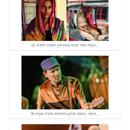
দুই কণমানি কন্যাক নৃশংসভাৱে হত্যা! পাষাণ মাতৃক…
ছিংগাপুৰৰ ক'ৰনাৰ আদালতৰ চূড়ান্ত ৰায়দান; প্ৰাণৰ…