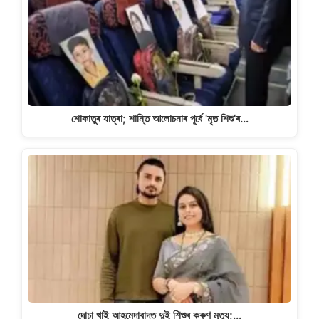
শোকাতুৰ যাত্ৰা; শান্তি আলোচনাৰ পূৰ্বে 'মৃত শিশু’ৰ…
দোচা খাই আহমেদাবাদত দুই শিশুৰ কৰুণ মৃত্যু;…