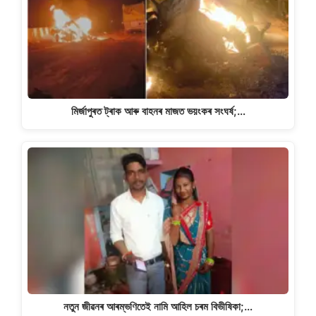
মিৰ্জাপুৰত ট্ৰাক আৰু বাহনৰ মাজত ভয়ংকৰ সংঘৰ্ষ;…
নতুন জীৱনৰ আৰম্ভণিতেই নামি আহিল চৰম বিভীষিকা;…