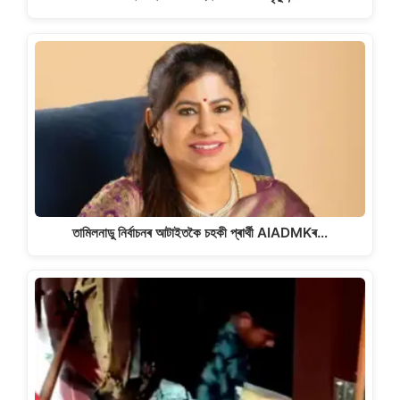
তামিলনাডু নিৰ্বাচনৰ আটাইতকৈ চহকী প্ৰাৰ্থী AIADMKৰ…