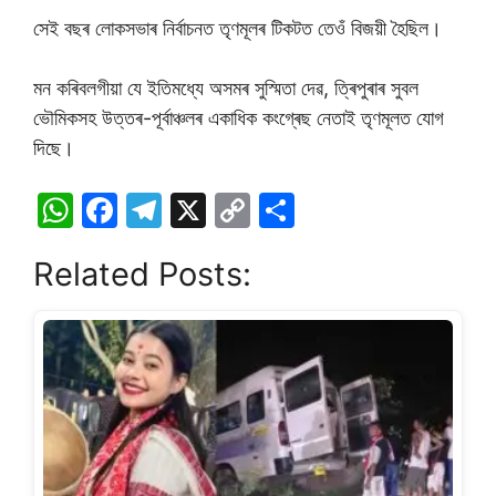
সেই বছৰ লোকসভাৰ নিৰ্বাচনত তৃণমূলৰ টিকটত তেওঁ বিজয়ী হৈছিল।
মন কৰিবলগীয়া যে ইতিমধ্যে অসমৰ সুস্মিতা দেৱ, ত্ৰিপুৰাৰ সুবল
ভৌমিকসহ উত্তৰ-পূৰ্বাঞ্চলৰ একাধিক কংগ্ৰেছ নেতাই তৃণমূলত যোগ
দিছে।
W
F
T
X
C
S
h
a
el
o
h
Related Posts:
at
c
e
p
ar
s
e
gr
y
e
A
b
a
Li
p
o
m
n
p
o
k
k