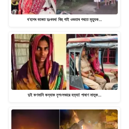
ব’হাগৰ বতৰত দুঃখবৰ! বিহু গাই ওভতাৰ পথতে মৃত্যুক…
দুই কণমানি কন্যাক নৃশংসভাৱে হত্যা! পাষাণ মাতৃক…