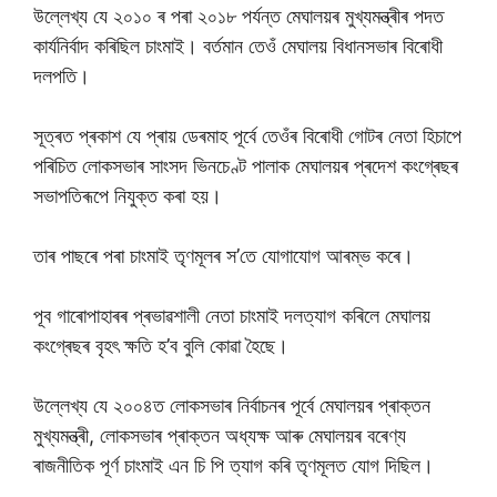
উল্লেখ্য যে ২০১০ ৰ পৰা ২০১৮ পৰ্যন্ত মেঘালয়ৰ মুখ্যমন্ত্ৰীৰ পদত
কাৰ্যনিৰ্বাদ কৰিছিল চাংমাই। বৰ্তমান তেওঁ মেঘালয় বিধানসভাৰ বিৰোধী
দলপতি।
সূত্ৰত প্ৰকাশ যে প্ৰায় ডেৰমাহ পূৰ্বে তেওঁৰ বিৰোধী গোটৰ নেতা হিচাপে
পৰিচিত লোকসভাৰ সাংসদ ভিনচেণ্ট পালাক মেঘালয়ৰ প্ৰদেশ কংগ্ৰেছৰ
সভাপতিৰূপে নিযুক্ত কৰা হয়।
তাৰ পাছৰে পৰা চাংমাই তৃণমূলৰ স’তে যোগাযোগ আৰম্ভ কৰে।
পূব গাৰোপাহাৰৰ প্ৰভাৱশালী নেতা চাংমাই দলত্যাগ কৰিলে মেঘালয়
কংগ্ৰেছৰ বৃহৎ ক্ষতি হ’ব বুলি কোৱা হৈছে।
উল্লেখ্য যে ২০০৪ত লোকসভাৰ নিৰ্বাচনৰ পূৰ্বে মেঘালয়ৰ প্ৰাক্তন
মুখ্যমন্ত্ৰী, লোকসভাৰ প্ৰাক্তন অধ্যক্ষ আৰু মেঘালয়ৰ বৰেণ্য
ৰাজনীতিক পূৰ্ণ চাংমাই এন চি পি ত্যাগ কৰি তৃণমূলত যোগ দিছিল।