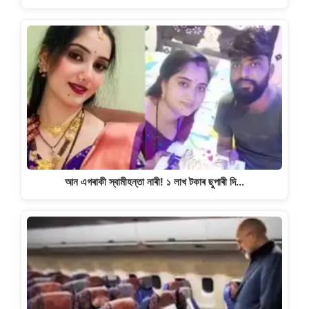
আন এগৰাকী স্বামীহন্তা নাৰী! ১ লাখ টকাৰ ছুপাৰী দি…