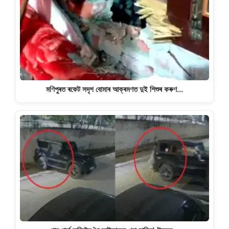
মণিপুৰত ৰকেট সদৃশ বোমাৰ আক্ৰমণত দুই শিশুৰ কৰুণ…