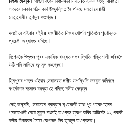
নিউজ ডেস্ক।
পশ্চিম বংগৰ বিধানসভা নিৰ্বাচনত একক সংখ্যাগৰিষ্ঠতা
লাভেৰে চৰকাৰ গঠন কৰি উৎফুল্লিত হৈ পৰিছে মমতা বেনাৰ্জী
নেতৃত্বাধীন তৃণমূল কংগ্ৰেছ।
দলটােৱে এইবাৰ ৰাষ্ট্ৰীয় ৰাজনীতিত নিজৰ খােপনি পুতিবলৈ পূৰ্ণােদ্যমে
প্ৰচেষ্টা অব্যাহত ৰাখিছে।
বিশেষকৈ উত্তৰ পূবৰ একাধিক ৰাজ্যত দলৰ স্থিতি শক্তিশালী কৰিবলৈ
উঠি পৰি লাগিছে তৃণমূল কংগ্ৰেছ।
ত্ৰিপুৰাৰ পাছত এইবাৰ মেঘালয়ত দলীয় উপস্থিতি মজবুত কৰিবলৈ
ৰণকৌশল ৰচনাত ব্যক্ত হৈ পৰিছে দলীয় নেতৃত্ব।
সেই অনুসৰি, মেঘালয়ৰ প্ৰাক্তন মুখ্যমন্ত্ৰী তথা পূব গাৰোপাহাৰৰ
প্ৰভাৱশালী নেতা মুকুল চাংমাই কংগ্ৰেছ ত্যাগ কৰিব অচিৰেই ১২ গৰাকী
দলীয় বিধায়কৰ সৈতে যােগদান দিব তৃণমূল কংগ্ৰেছত।