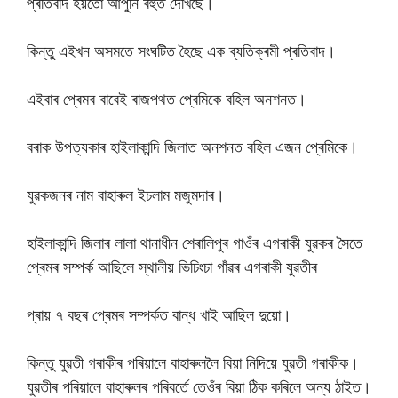
প্ৰতিবাদ হয়তো আপুনি বহুত দেখিছে।
কিন্তু এইখন অসমতে সংঘটিত হৈছে এক ব্যতিক্ৰমী প্ৰতিবাদ।
এইবাৰ প্ৰেমৰ বাবেই ৰাজপথত প্ৰেমিকে বহিল অনশনত।
বৰাক উপত্যকাৰ হাইলাকান্দি জিলাত অনশনত বহিল এজন প্ৰেমিকে।
যুৱকজনৰ নাম বাহাৰুল ইচলাম মজুমদাৰ।
হাইলাকান্দি জিলাৰ লালা থানাধীন শেৰালিপুৰ গাওঁৰ এগৰাকী যুৱকৰ সৈতে
প্ৰেমৰ সম্পৰ্ক আছিলে স্থানীয় ভিচিংচা গাঁৱৰ এগৰাকী যুৱতীৰ
প্ৰায় ৭ বছৰ প্ৰেমৰ সম্পৰ্কত বান্ধ খাই আছিল দুয়ো।
কিন্তু যুৱতী গৰাকীৰ পৰিয়ালে বাহাৰুললৈ বিয়া নিদিয়ে যুৱতী গৰাকীক।
যুৱতীৰ পৰিয়ালে বাহাৰুলৰ পৰিবৰ্তে তেওঁৰ বিয়া ঠিক কৰিলে অন্য ঠাইত।