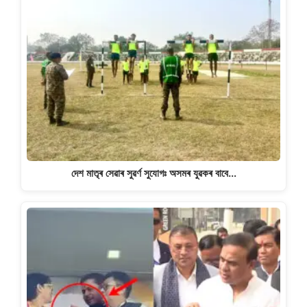
দেশ মাতৃৰ সেৱাৰ সুৱৰ্ণ সুযোগঃ অসমৰ যুৱকৰ বাবে…