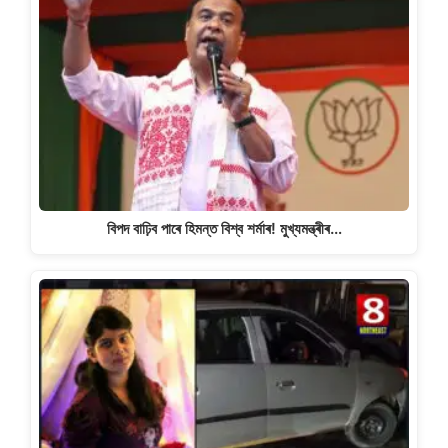
বিপদ বাঢ়িব পাৰে হিমন্ত বিশ্ব শৰ্মাৰ! মুখ্যমন্ত্ৰীৰ…