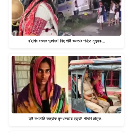
p
o
k
k
ব’হাগৰ বতৰত দুঃখবৰ! বিহু গাই ওভতাৰ পথতে মৃত্যুক…
দুই কণমানি কন্যাক নৃশংসভাৱে হত্যা! পাষাণ মাতৃক…