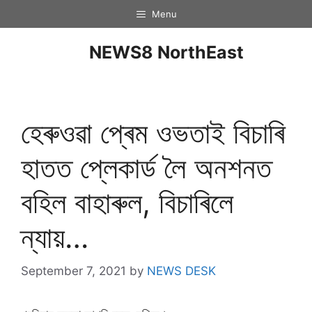
Menu
NEWS8 NorthEast
হেৰুওৱা প্ৰেম ওভতাই বিচাৰি
হাতত প্লেকাৰ্ড লৈ অনশনত
বহিল বাহাৰুল, বিচাৰিলে
ন্যায়…
September 7, 2021
by
NEWS DESK