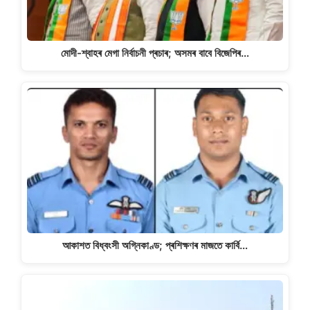
মোদী-শ্বাহৰ মেগা নিৰ্বাচনী প্ৰচাৰ; অসমৰ বাবে বিজেপিৰ…
আকাশত বিধ্বংসী অগ্নিকাণ্ড; প্ৰশিক্ষণৰ মাজতে কাৰ্বি…