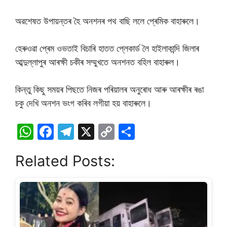
অৱশেষত উপায়ন্তৰ হৈ অনশনৰ পথ বাছি ললে প্ৰেমিক বাহাৰুলে।
হেৰুওৱা প্ৰেম ওভতাই বিচাৰি হাতত প্লেকাৰ্ড লৈ হাইলাকান্দি জিলাৰ
আব্দুল্লাপুৰ আৰক্ষী চকীৰ সম্মুখতে অনশনত বহিল বাহাৰুল।
কিন্তু কিছু সময়ৰ পিছতে নিজৰ পৰিয়ালৰ অনুৰোধ আৰু আৰক্ষীৰ ৰঙা
চকু দেখি অনশন ভংগ কৰিব লগীয়া হয় বাহাৰুলে।
W
F
T
X
C
S
h
a
el
o
h
Related Posts:
at
c
e
p
ar
s
e
gr
y
e
A
b
a
Li
p
o
m
n