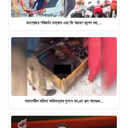
কংগ্ৰেছৰ পৰিৱৰ্তন যাত্ৰাত এয়া কি আচৰণ ভূপেন বৰা,…
মহানগৰীত মহিলা অভিযন্তাৰ নৃশংস কাণ্ড! বক্স পালেঙৰ…