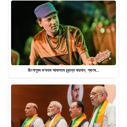
ছিংগাপুৰৰ ক'ৰনাৰ আদালতৰ চূড়ান্ত ৰায়দান; প্ৰাণৰ…