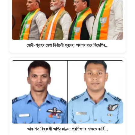
মোদী-শ্বাহৰ মেগা নিৰ্বাচনী প্ৰচাৰ; অসমৰ বাবে বিজেপিৰ…
আকাশত বিধ্বংসী অগ্নিকাণ্ড; প্ৰশিক্ষণৰ মাজতে কাৰ্বি…