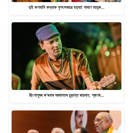
দুই কণমানি কন্যাক নৃশংসভাৱে হত্যা! পাষাণ মাতৃক…
ছিংগাপুৰৰ ক'ৰনাৰ আদালতৰ চূড়ান্ত ৰায়দান; প্ৰাণৰ…