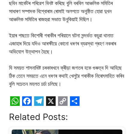
ছবিন মাৰ্কেটৰ পৰিৱেশ বিনষ্ট কৰিছে বুলি বৰবিল আঞ্চলিক সমিতিৰ
সাধাৰণ সম্পাদক বিশ্বোৰাম ৰোমাই অলপতে অনুষ্ঠিত হোৱা দুখন
আঞ্চলিক সমিতিৰ ৰাজহুৱা সভাত উনুকিয়াই দিছিল।
ইয়াৰ পাছতে কিশোৰী গৰাকীৰ পৰিয়ালে ঘটনা সন্দৰ্ভত কচুৱা থানাত
এজাহাৰ দিয়ে যদিও আৰক্ষীয়ে কোনো ধৰণৰ ব্যৱস্থা গ্ৰহণ নকৰাৰ
অভিযোগ উত্থাপন হৈছে।
যি সময়ত শাসনাধিষ্ট চৰকাৰখনে ক্ৰীড়া জগতৰ হকে গুৰুত্ব দি আহিছে
ঠিক তেনে সম‌য়তে এনে ধৰণৰ কথাই খেলুৱৈ গৰাকীক নিৰোৎসাহিত কৰিব
বুলি সচেতন মহলত চৰ্চা চলিছে।
W
F
T
X
C
S
Related Posts:
h
a
e
o
h
a
c
l
p
a