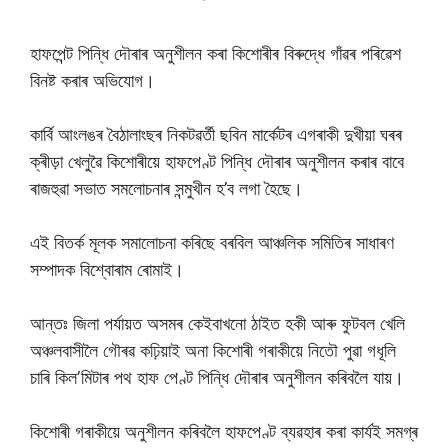
হাফপেন্ট পিন্ধি দৌৰাৰ অনুশীলন কৰা কিশোৰীৰ বিৰুদ্ধে গাঁৱৰ পৰিৱেশ
বিনষ্ট কৰাৰ অভিযোগ।
কাৰ্বি আংলঙৰ বৈঠালাংছৰ নিকটৱৰ্তী ছবিন মাৰ্কেটৰ এগৰাকী দুখীয়া ঘৰৰ
ক্ৰীড়া খেলুৱৈ কিশোৰীয়ে হাফপেণ্ট পিন্ধি দৌৰাৰ অনুশীলন কৰাৰ বাবে
ৰাজহুৱা সভাত সমলোচনাৰ সন্মুখীন হ’ব লগা হৈছে।
এই বিতৰ্ক মূলক সমালোচনা কৰিছে বৰবিল আঞ্চলিক সমিতিৰ সাধাৰণ
সম্পাদক বিশ্বোৰাম ৰোমাই।
আন্তঃ জিলা পৰ্যায়ত অসমৰ কেইবাখনো ঠাইত হকী আৰু ফুটবল খেলি
অঞ্চলবাসীলৈ গৌৰৱ কঢ়িয়াই অনা কিশোৰী গৰাকীয়ে নিতৌ পুৱা গধূলি
চাৰি কিলʼমিটাৰ পথ হাফ পেণ্ট পিন্ধি দৌৰাৰ অনুশীলন কৰিবলৈ যায়।
কিশোৰী গৰাকীয়ে অনুশীলন কৰিবলৈ হাফপেণ্ট ব্যৱহাৰ কৰা কাৰ্য‌ই সমগ্ৰ