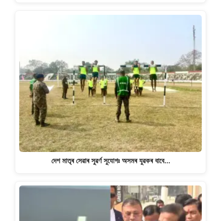
দেশ মাতৃৰ সেৱাৰ সুৱৰ্ণ সুযোগঃ অসমৰ যুৱকৰ বাবে…