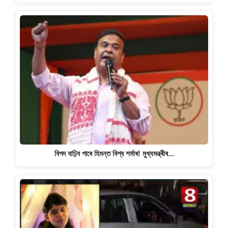
বিপদ বাঢ়িব পাৰে হিমন্ত বিশ্ব শৰ্মাৰ! মুখ্যমন্ত্ৰীৰ…