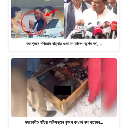
কংগ্ৰেছৰ পৰিৱৰ্তন যাত্ৰাত এয়া কি আচৰণ ভূপেন বৰা,…
মহানগৰীত মহিলা অভিযন্তাৰ নৃশংস কাণ্ড! বক্স পালেঙৰ…