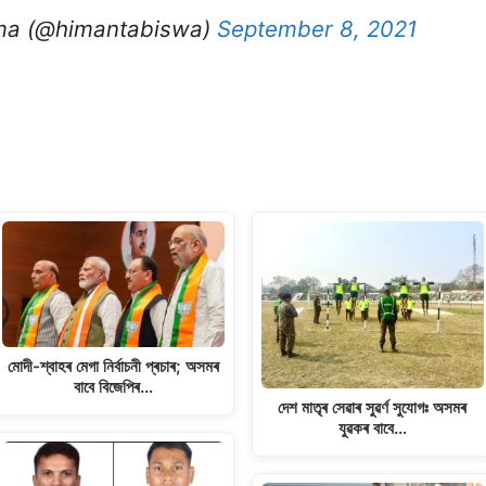
ma (@himantabiswa)
September 8, 2021
মোদী-শ্বাহৰ মেগা নিৰ্বাচনী প্ৰচাৰ; অসমৰ
বাবে বিজেপিৰ…
দেশ মাতৃৰ সেৱাৰ সুৱৰ্ণ সুযোগঃ অসমৰ
যুৱকৰ বাবে…