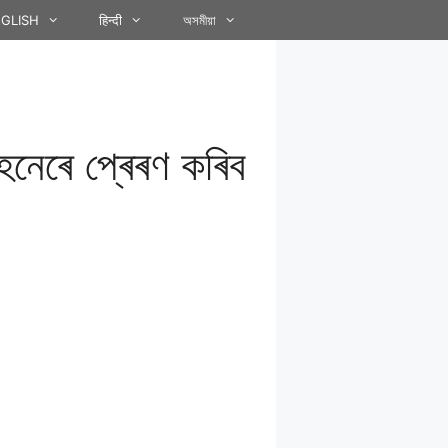
GLISH
हिन्दी
অসমীয়া
াহনেৰে প্ৰেৰণ কৰিব