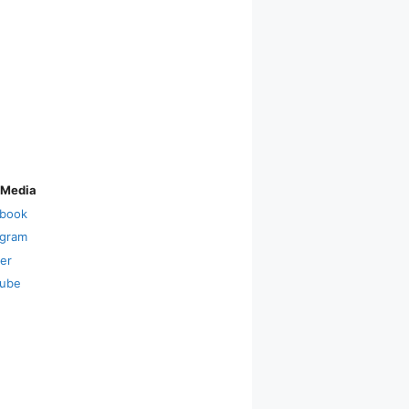
 Media
book
agram
ter
ube