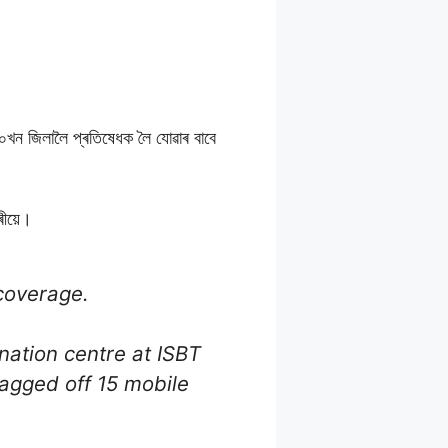
১০খন জিলালৈ প্ৰতিষেধক লৈ যোৱাৰ বাবে
ীয়ে।
 coverage.
ation centre at ISBT
lagged off 15 mobile