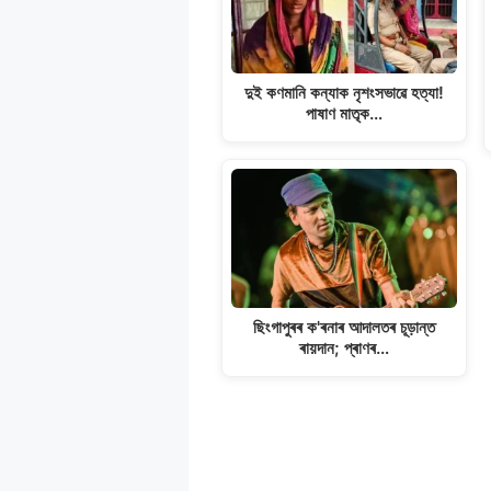
দুই কণমানি কন্যাক নৃশংসভাৱে হত্যা!
পাষাণ মাতৃক…
ছিংগাপুৰৰ ক'ৰনাৰ আদালতৰ চূড়ান্ত
ৰায়দান; প্ৰাণৰ…