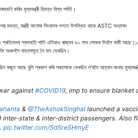
ৰম্ভণি কৰিব মুখ্যমন্ত্ৰী হিমন্ত বিশ্ব শৰ্মাই।
ৰী কেশৱ মহন্ত, মন্ত্ৰী অশোক সিংহালৰ লগতে উপস্থিত থাকে ASTC অধ্যক্ষ৷
 ক’ভিড প্ৰতিষেধৰ প্ৰথমটো পালি এতিয়াও ৰাজ্যৰ ৯০ লাখ লোকক দিবলৈ বাকী আছে।
ৰ্গম অঞ্চললৈ বাহনসমূহে লৈ যাব ভেকচিন।
 মজুত আছে বুলি প্ৰকাশ কৰি সকলোকে ভেকচিন ল’বলৈ আহ্বান জনায় মুখ্যমন্ত্ৰ
f war against
#COVID19
, imp to ensure blanket
ahanta
&
@TheAshokSinghal
launched a vaccin
inter-state & inter-district passengers. Also f
t.
pic.twitter.com/Sd5reSHmyE