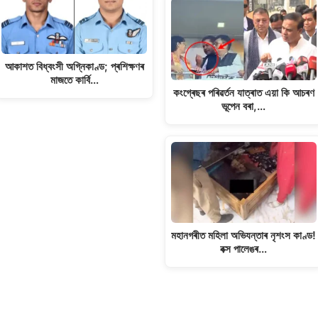
আকাশত বিধ্বংসী অগ্নিকাণ্ড; প্ৰশিক্ষণৰ
মাজতে কাৰ্বি…
কংগ্ৰেছৰ পৰিৱৰ্তন যাত্ৰাত এয়া কি আচৰণ
ভূপেন বৰা,…
মহানগৰীত মহিলা অভিযন্তাৰ নৃশংস কাণ্ড!
বক্স পালেঙৰ…