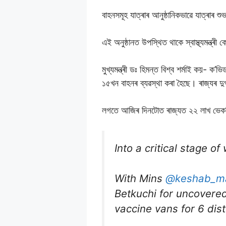
বাহনসমূহ যাত্ৰাৰ আনুষ্ঠানিকভাৱে যাত্ৰাৰ শুভা
এই অনুষ্ঠানত উপস্থিত থাকে স্বাস্থ্যমন্ত্
মুখ্যমন্ত্ৰী ডঃ হিমন্ত বিশ্ব শৰ্মাই কয়-
১৫খন বাহনৰ ব্যৱস্থা কৰা হৈছে। ৰাজ্যৰ দু
লগতে আজিৰ দিনটোত ৰাজ্যত ২২ লাখ ভেকচিন
Into a critical stage o
With Mins
@keshab_m
Betkuchi for uncovered 
vaccine vans for 6 dis