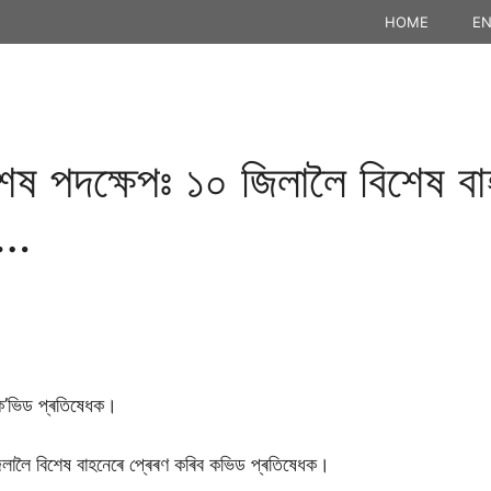
HOME
EN
বিশেষ পদক্ষেপঃ ১০ জিলালৈ বিশেষ ব
ক…
 ক’ভিড প্ৰতিষেধক।
জিলালৈ বিশেষ বাহনেৰে প্ৰেৰণ কৰিব কভিড প্ৰতিষেধক।