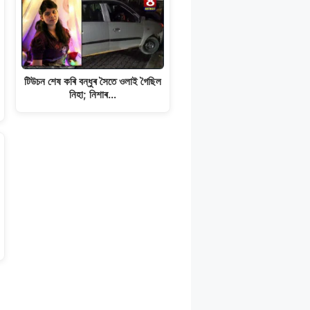
টিউচন শেষ কৰি বন্ধুৰ সৈতে ওলাই গৈছিল
নিহা; নিশাৰ…