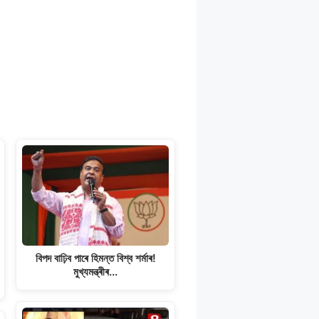
বিপদ বাঢ়িব পাৰে হিমন্ত বিশ্ব শৰ্মাৰ!
মুখ্যমন্ত্ৰীৰ…