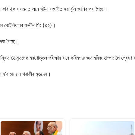
লন কৰি থকাৰ সময়ত এনে ঘটনা সংঘটিত হয় বুলি জানিব পৰা গৈছে।
 বেটেলিয়ানৰ মনবীৰ সিং (৪২)।
 পৰা গৈছে।
পস্থিত হৈ মৃতদেহ মৰণোত্তৰ পৰীক্ষাৰ বাবে কৰিমগঞ্জ অসামৰিক হাস্পতালৈ প্ৰেৰণ
ৱা হ’ব জোৱান গৰাকীৰ মৃতদেহ।
S
h
ar
e