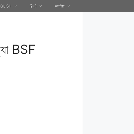
GLISH
हिन्दी
অসমীয়া
হত্যা BSF