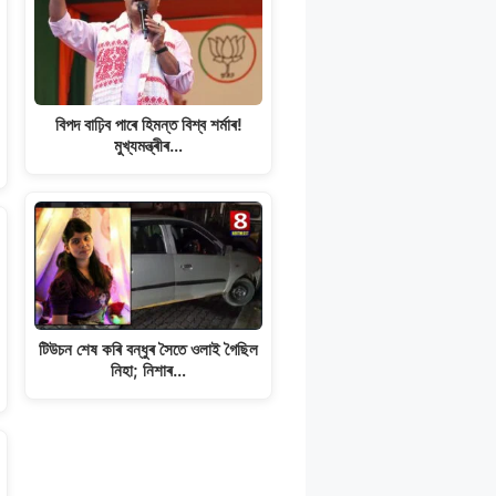
বিপদ বাঢ়িব পাৰে হিমন্ত বিশ্ব শৰ্মাৰ!
মুখ্যমন্ত্ৰীৰ…
টিউচন শেষ কৰি বন্ধুৰ সৈতে ওলাই গৈছিল
নিহা; নিশাৰ…