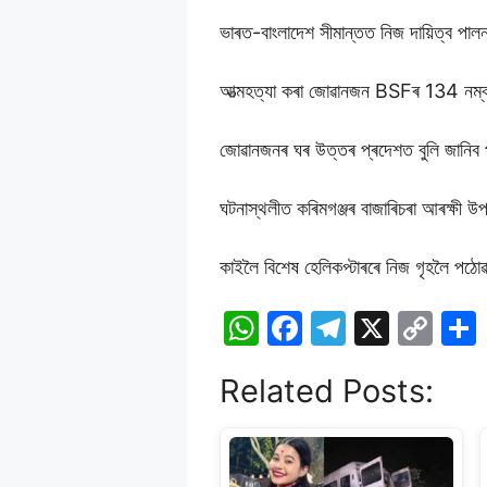
ভাৰত-বাংলাদেশ সীমান্তত নিজ দায়িত্ব পা
আত্মহত্যা কৰা জোৱানজন BSFৰ 134 নম্বৰ
জোৱানজনৰ ঘৰ উত্তৰ প্ৰদেশত বুলি জানিব
ঘটনাস্থলীত কৰিমগঞ্জৰ বাজাৰিচৰা আৰক্ষী উ
কাইলৈ বিশেষ হেলিকপ্টাৰৰে নিজ গৃহলৈ পঠো
W
F
T
X
C
h
a
el
o
Related Posts:
at
c
e
p
s
e
gr
y
A
b
a
Li