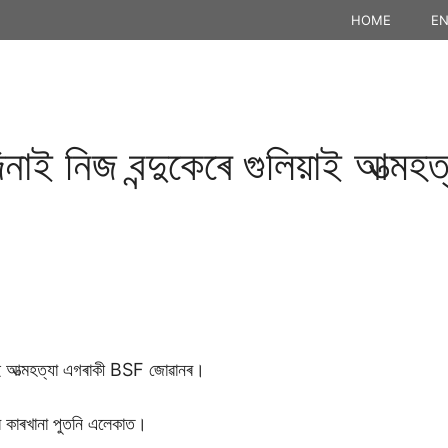
HOME
EN
িনাই নিজ বন্দুকেৰে গুলিয়াই আত্ম
িয়াই আত্মহত্যা এগৰাকী BSF জোৱানৰ।
জৰ কাৰখানা পুতনি এলেকাত।