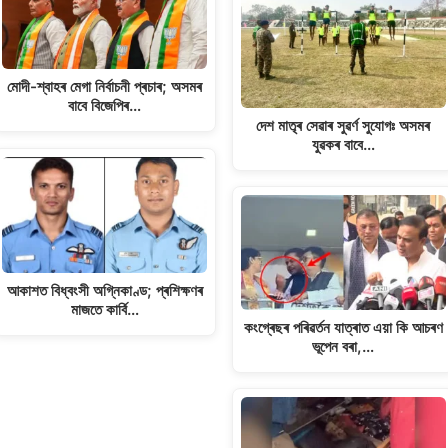
মোদী-শ্বাহৰ মেগা নিৰ্বাচনী প্ৰচাৰ; অসমৰ
বাবে বিজেপিৰ…
দেশ মাতৃৰ সেৱাৰ সুৱৰ্ণ সুযোগঃ অসমৰ
যুৱকৰ বাবে…
আকাশত বিধ্বংসী অগ্নিকাণ্ড; প্ৰশিক্ষণৰ
মাজতে কাৰ্বি…
কংগ্ৰেছৰ পৰিৱৰ্তন যাত্ৰাত এয়া কি আচৰণ
ভূপেন বৰা,…