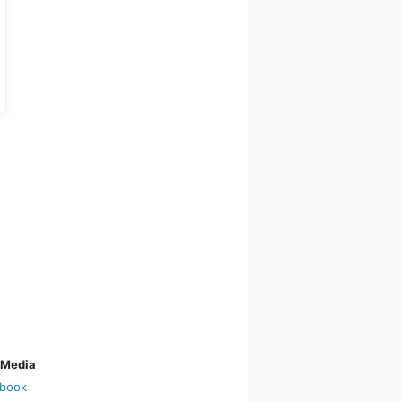
 Media
book