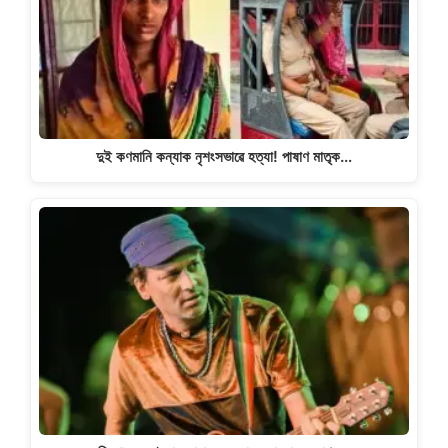
দুই কণমানি কন্যাক নৃশংসভাৱে হত্যা! পাষাণ মাতৃক…