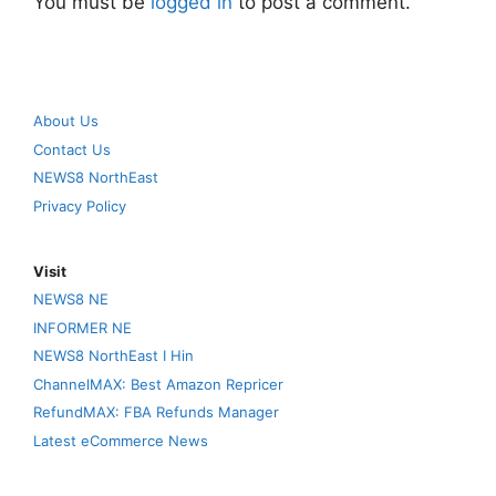
You must be
logged in
to post a comment.
About Us
Contact Us
NEWS8 NorthEast
Privacy Policy
Visit
NEWS8 NE
INFORMER NE
NEWS8 NorthEast I Hin
ChannelMAX: Best Amazon Repricer
RefundMAX: FBA Refunds Manager
Latest eCommerce News