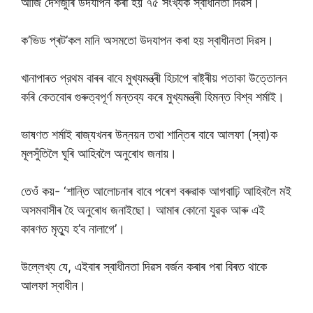
আজি দেশজুৰি উদযাপন কৰা হয় ৭৫ সংখ্যক স্বাধীনতা দিৱস।
ক’ভিড প্ৰট’কল মানি অসমতো উদযাপন কৰা হয় স্বাধীনতা দিৱস।
খানাপাৰত প্রথম বাৰৰ বাবে মুখ্যমন্ত্ৰী হিচাপে ৰাষ্ট্ৰীয় পতাকা উত্তোলন
কৰি কেতবোৰ গুৰুত্বপূৰ্ণ মন্তব্য কৰে মুখ্যমন্ত্ৰী হিমন্ত বিশ্ব শৰ্মাই।
ভাষণত শৰ্মাই ৰাজ্যখনৰ উন্নয়ন তথা শান্তিৰ বাবে আলফা (স্বা)ক
মূলসুঁতিলৈ ঘূৰি আহিবলৈ অনুৰোধ জনায়।
তেওঁ কয়- ‘শান্তি আলোচনাৰ বাবে পৰেশ বৰুৱাক আগবাঢ়ি আহিবলৈ মই
অসমবাসীৰ হৈ অনুৰোধ জনাইছো। আমাৰ কোনো যুৱক আৰু এই
কাৰণত মৃত্যু হ’ব নালাগে’।
উল্লেখ্য যে, এইবাৰ স্বাধীনতা দিৱস বৰ্জন কৰাৰ পৰা বিৰত থাকে
আলফা স্বাধীন।