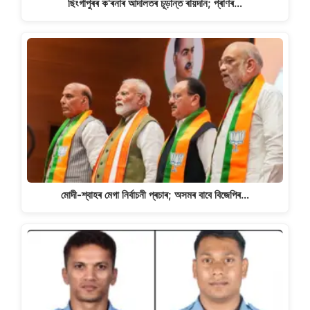
ছিংগাপুৰৰ ক'ৰনাৰ আদালতৰ চূড়ান্ত ৰায়দান; প্ৰাণৰ…
মোদী-শ্বাহৰ মেগা নিৰ্বাচনী প্ৰচাৰ; অসমৰ বাবে বিজেপিৰ…