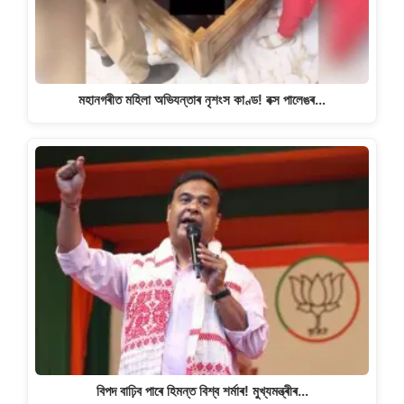
মহানগৰীত মহিলা অভিযন্তাৰ নৃশংস কাণ্ড! বক্স পালেঙৰ…
বিপদ বাঢ়িব পাৰে হিমন্ত বিশ্ব শৰ্মাৰ! মুখ্যমন্ত্ৰীৰ…