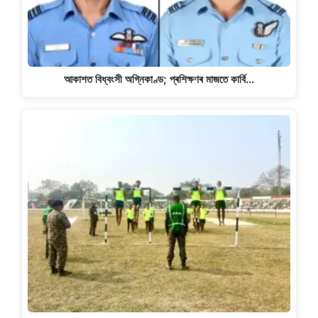
আকাশত বিধ্বংসী অগ্নিকাণ্ড; প্ৰশিক্ষণৰ মাজতে কাৰ্বি…