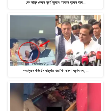
দেশ মাতৃৰ সেৱাৰ সুৱৰ্ণ সুযোগঃ অসমৰ যুৱকৰ বাবে…
কংগ্ৰেছৰ পৰিৱৰ্তন যাত্ৰাত এয়া কি আচৰণ ভূপেন বৰা,…