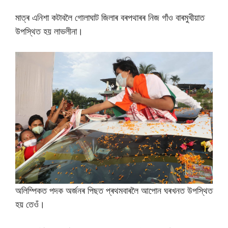
মাত্ৰ এনিশা কটাবলৈ গোলাঘাট জিলাৰ বৰপথাৰৰ নিজ গাঁও বাৰমুখীয়াত
উপস্থিত হয় লাভলীনা।
অলিম্পিকত পদক অৰ্জনৰ পিছত প্ৰথমবাৰলৈ আপোন ঘৰখনত উপস্থিত
হয় তেওঁ।