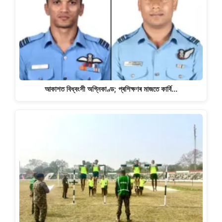
আকাশত বিধ্বংসী অগ্নিকাণ্ড; প্ৰশিক্ষণৰ মাজতে কাৰ্বি…