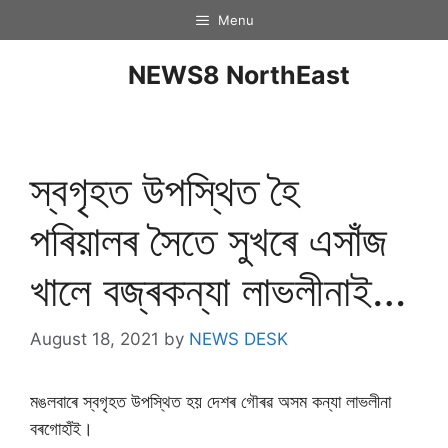
Menu
NEWS8 NorthEast
স্বগৃহত উপস্থিত হৈ
পৰিয়ালৰ সৈতে সুখৰে এসাঁজ
খালে বজ্ৰকন্যা লাভলীনাই…
August 18, 2021
by
NEWS DESK
মঙলবাৰে স্বগৃহত উপস্থিত হয় দেশৰ গৌৰৱ অসম কন্যা লাভলীনা
বৰগোহাঁই।