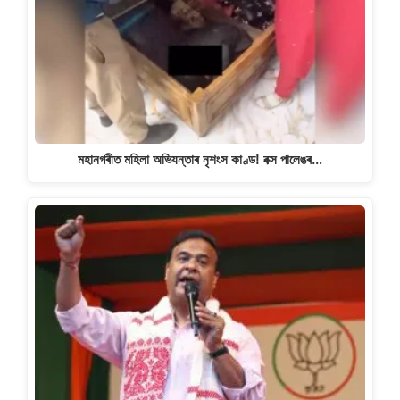
মহানগৰীত মহিলা অভিযন্তাৰ নৃশংস কাণ্ড! বক্স পালেঙৰ…