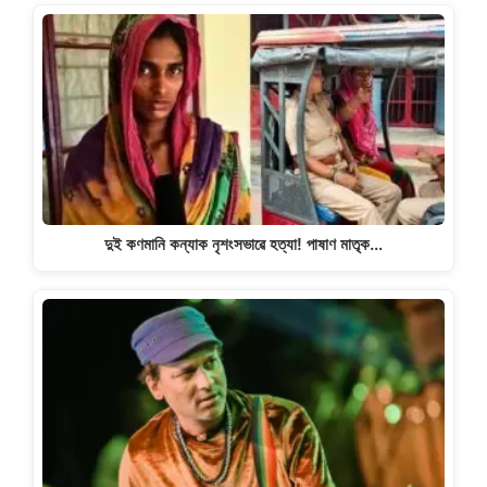
দুই কণমানি কন্যাক নৃশংসভাৱে হত্যা! পাষাণ মাতৃক…