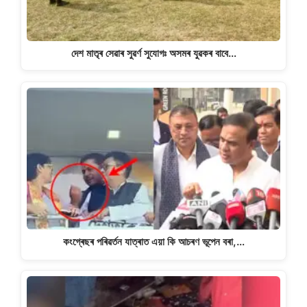
দেশ মাতৃৰ সেৱাৰ সুৱৰ্ণ সুযোগঃ অসমৰ যুৱকৰ বাবে…
কংগ্ৰেছৰ পৰিৱৰ্তন যাত্ৰাত এয়া কি আচৰণ ভূপেন বৰা,…