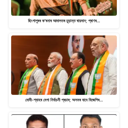
ছিংগাপুৰৰ ক'ৰনাৰ আদালতৰ চূড়ান্ত ৰায়দান; প্ৰাণৰ…
মোদী-শ্বাহৰ মেগা নিৰ্বাচনী প্ৰচাৰ; অসমৰ বাবে বিজেপিৰ…