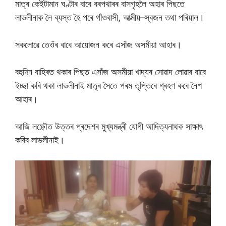
মাত্ৰ কেইটামান ঘণ্টাৰ বাবে বৰপথাৰৰ বাসগৃহলৈ অহাৰ পিছতে
লাভলীনাক লৈ ব্যস্ত হৈ পৰে গাঁওবাসী, আত্মীয়–স্বজন তথা পৰিয়াল।
সকলোৱে তেওঁৰ বাবে আয়োজন কৰে এসাঁজ অসমীয়া আহাৰ।
বহুদিন বাহিৰত থকাৰ পিছত এসাঁজ অসমীয়া খাদ্যৰ সোৱাদ লোৱাৰ বাবে
ইচ্ছা কৰি থকা লাভলীনাই মাতৃৰ সৈতে পৰম তৃপ্তিৰে গ্ৰহণ কৰে নৈশ
আহাৰ।
আজি লক্ষ্ণৌত উত্তৰ প্ৰদেশৰ মুখ্যমন্ত্ৰী যোগী আদিত্যনাথক সাক্ষাৎ
কৰিব লাভলীনাই।