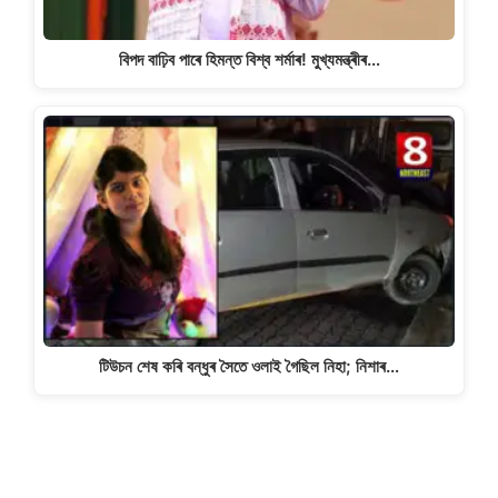
বিপদ বাঢ়িব পাৰে হিমন্ত বিশ্ব শৰ্মাৰ! মুখ্যমন্ত্ৰীৰ…
টিউচন শেষ কৰি বন্ধুৰ সৈতে ওলাই গৈছিল নিহা; নিশাৰ…