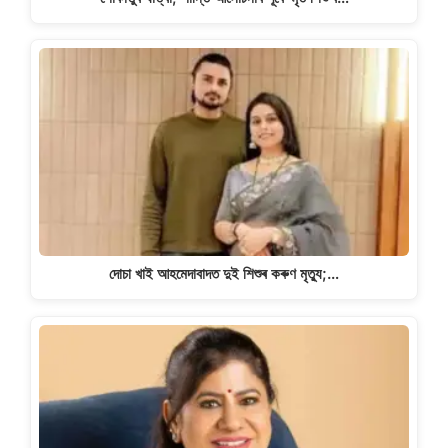
দোচা খাই আহমেদাবাদত দুই শিশুৰ কৰুণ মৃত্যু;…