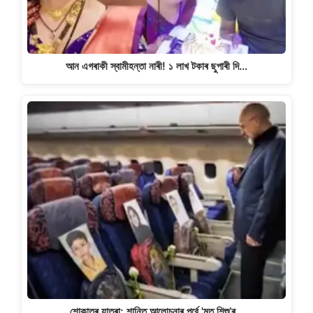
আন এগৰাকী স্বামীহন্তা নাৰী! ১ লাখ টকাৰ ছুপাৰী দি…
শোকাতুৰ যাত্ৰা; শান্তি আলোচনাৰ পূৰ্বে 'মৃত শিশু’ৰ…