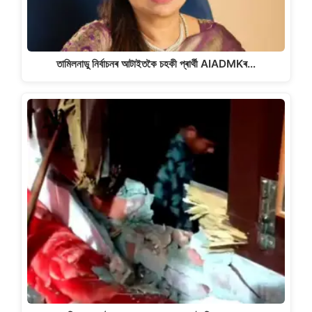
তামিলনাডু নিৰ্বাচনৰ আটাইতকৈ চহকী প্ৰাৰ্থী AIADMKৰ…