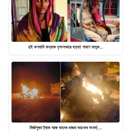
দুই কণমানি কন্যাক নৃশংসভাৱে হত্যা! পাষাণ মাতৃক…
মিৰ্জাপুৰত ট্ৰাক আৰু বাহনৰ মাজত ভয়ংকৰ সংঘৰ্ষ;…