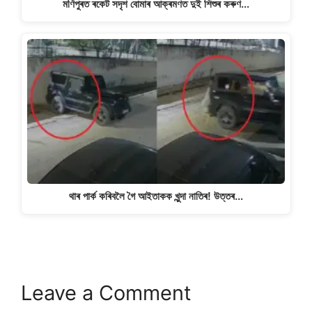
মণিপুৰত ৰকেট সদৃশ বোমাৰ আক্ৰমণত দুই শিশুৰ কৰুণ…
থাৰ পাৰ্ক কৰিবলৈ গৈ আইতাকক খুন্দা নাতিৰ! উত্তৰ…
Leave a Comment