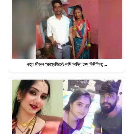
নতুন জীৱনৰ আৰম্ভণিতেই নামি আহিল চৰম বিভীষিকা;…