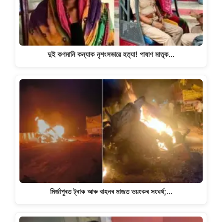
দুই কণমানি কন্যাক নৃশংসভাৱে হত্যা! পাষাণ মাতৃক…
মিৰ্জাপুৰত ট্ৰাক আৰু বাহনৰ মাজত ভয়ংকৰ সংঘৰ্ষ;…