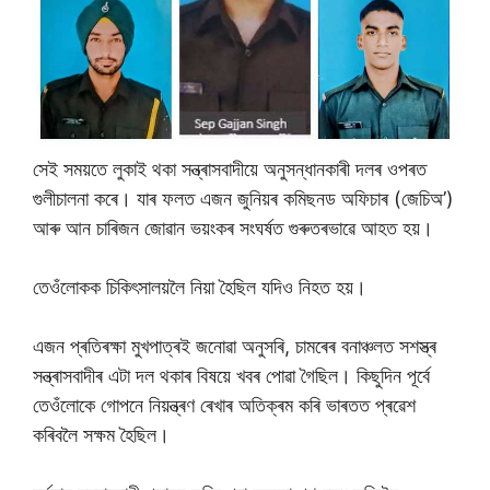
সেই সময়তে লুকাই থকা সন্ত্ৰাসবাদীয়ে অনুসন্ধানকাৰী দলৰ ওপৰত
গুলীচালনা কৰে। যাৰ ফলত এজন জুনিয়ৰ কমিছনড অফিচাৰ (জেচিঅ’)
আৰু আন চাৰিজন জোৱান ভয়ংকৰ সংঘৰ্ষত গুৰুতৰভাৱে আহত হয়।
তেওঁলোকক চিকিৎসালয়লৈ নিয়া হৈছিল যদিও নিহত হয়।
এজন প্ৰতিৰক্ষা মুখপাত্ৰই জনোৱা অনুসৰি, চামৰেৰ বনাঞ্চলত সশস্ত্ৰ
সন্ত্ৰাসবাদীৰ এটা দল থকাৰ বিষয়ে খবৰ পোৱা গৈছিল। কিছুদিন পূৰ্বে
তেওঁলোকে গোপনে নিয়ন্ত্ৰণ ৰেখাৰ অতিক্ৰম কৰি ভাৰতত প্ৰৱেশ
কৰিবলৈ সক্ষম হৈছিল।