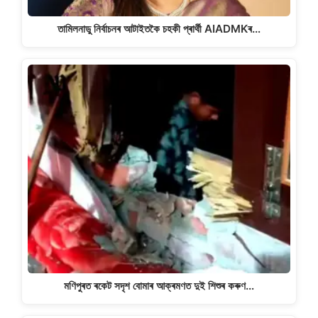
তামিলনাডু নিৰ্বাচনৰ আটাইতকৈ চহকী প্ৰাৰ্থী AIADMKৰ…
মণিপুৰত ৰকেট সদৃশ বোমাৰ আক্ৰমণত দুই শিশুৰ কৰুণ…