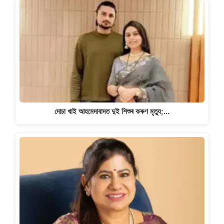
দোচা খাই আহমেদাবাদত দুই শিশুৰ কৰুণ মৃত্যু;…