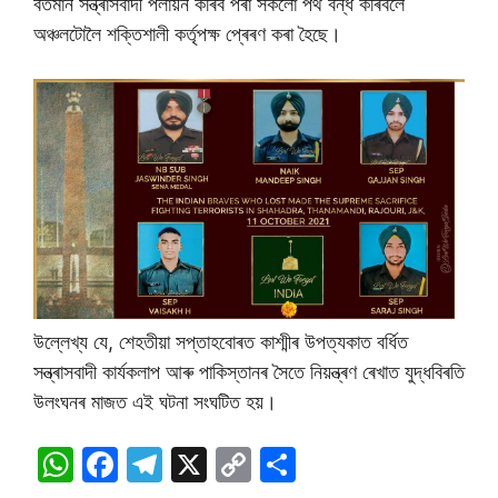
বৰ্তমান সন্ত্ৰাসবাদী পলায়ন কৰিব পৰা সকলো পথ বন্ধ কৰিবলৈ
অঞ্চলটোলৈ শক্তিশালী কৰ্তৃপক্ষ প্ৰেৰণ কৰা হৈছে।
উল্লেখ্য যে, শেহতীয়া সপ্তাহবোৰত কাশ্মীৰ উপত্যকাত বৰ্ধিত
সন্ত্ৰাসবাদী কাৰ্যকলাপ আৰু পাকিস্তানৰ সৈতে নিয়ন্ত্ৰণ ৰেখাত যুদ্ধবিৰতি
উলংঘনৰ মাজত এই ঘটনা সংঘটিত হয়।
W
F
T
X
C
S