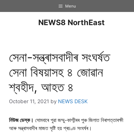
Menu
NEWS8 NorthEast
সেনা-সন্ত্ৰাসবাদীৰ সংঘৰ্ষত
সেনা বিষয়াসহ ৪ জোৱান
শ্বহীদ, আহত ৪
October 11, 2021
by
NEWS DESK
নিউজ ডেস্ক।
সোমবাৰে পুৱা জম্মু-কাশ্মীৰৰ পুঞ্চ জিলাত নিৰাপত্তাৰক্ষী
আৰু সন্ত্ৰাসবাদীৰ মাজত সৃষ্টি হয় প্ৰচণ্ড সংঘৰ্ষৰ।