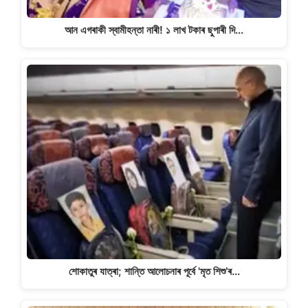
আন এগৰাকী স্বামীহন্তা নাৰী! ১ লাখ টকাৰ ছুপাৰী দি…
শোকাতুৰ যাত্ৰা; শান্তি আলোচনাৰ পূৰ্বে 'মৃত শিশু’ৰ…