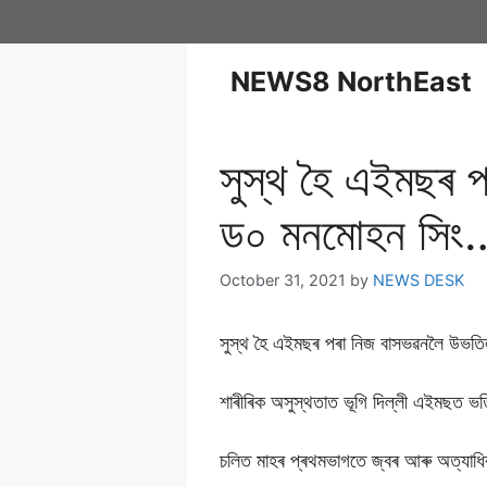
NEWS8 NorthEast
সুস্থ হৈ এইমছৰ প
ড০ মনমোহন সিং
October 31, 2021
by
NEWS DESK
সুস্থ হৈ এইমছৰ পৰা নিজ বাসভৱনলৈ উভতিল 
শাৰীৰিক অসুস্থতাত ভূগি দিল্লী এইমছত ভৰ্তি
চলিত মাহৰ প্ৰথমভাগতে জ্বৰ আৰু অত্যাধিক