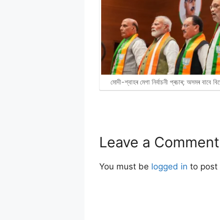
মোদী-শ্বাহৰ মেগা নিৰ্বাচনী প্ৰচাৰ; অসমৰ বাবে 
Leave a Comment
You must be
logged in
to post