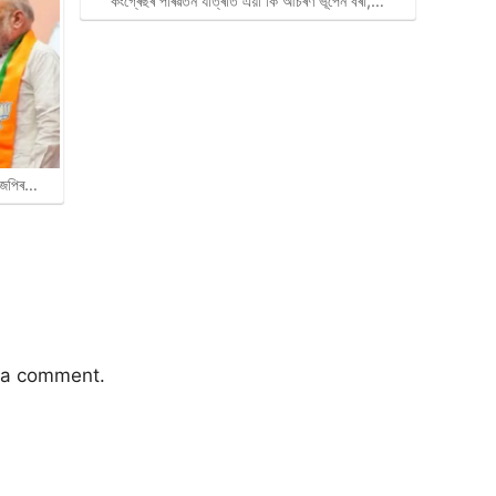
কংগ্ৰেছৰ পৰিৱৰ্তন যাত্ৰাত এয়া কি আচৰণ ভূপেন বৰা,…
বিজেপিৰ…
 a comment.