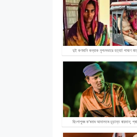
দুই কণমানি কন্যাক নৃশংসভাৱে হত্যা! পাষাণ ম
ছিংগাপুৰৰ ক'ৰনাৰ আদালতৰ চূড়ান্ত ৰায়দান; প্