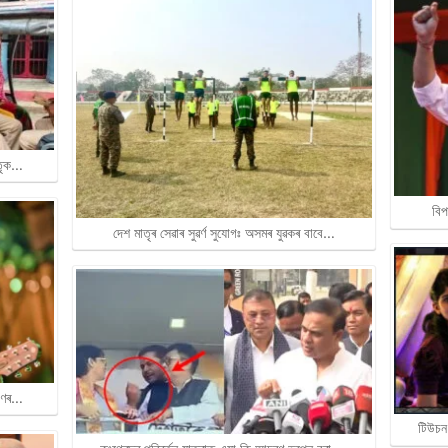
াতৃক…
বিপ
দেশ মাতৃৰ সেৱাৰ সুৱৰ্ণ সুযোগঃ অসমৰ যুৱকৰ বাবে…
ৰাণৰ…
টিউচন