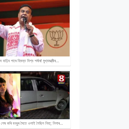
দ বাঢ়িব পাৰে হিমন্ত বিশ্ব শৰ্মাৰ! মুখ্যমন্ত্ৰীৰ…
 শেষ কৰি বন্ধুৰ সৈতে ওলাই গৈছিল নিহা; নিশাৰ…