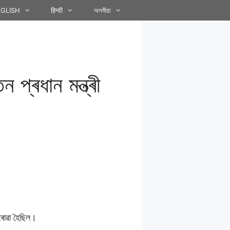
GLISH
हिन्दी
অসমীয়া
প্ৰধান মন্ত্ৰী
কৰোৱা হৈছিল।