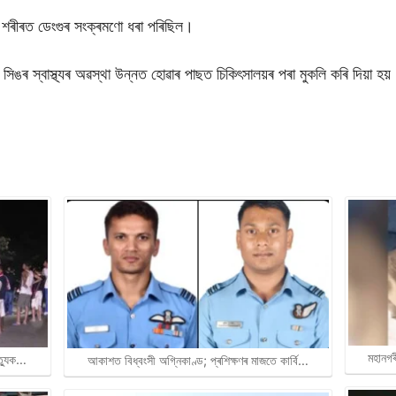
কীৰ শৰীৰত ডেংগুৰ সংক্ৰমণো ধৰা পৰিছিল।
ঙৰ স্বাস্থ্যৰ অৱস্থা উন্নত হোৱাৰ পাছত চিকিৎসালয়ৰ পৰা মুকলি কৰি দিয়া হয়
মহানগৰ
ত্যুক…
আকাশত বিধ্বংসী অগ্নিকাণ্ড; প্ৰশিক্ষণৰ মাজতে কাৰ্বি…