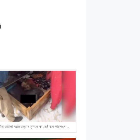
।
ীত মহিলা অভিযন্তাৰ নৃশংস কাণ্ড! বক্স পালেঙৰ…