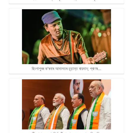
ছিংগাপুৰৰ ক'ৰনাৰ আদালতৰ চূড়ান্ত ৰায়দান; প্ৰাণৰ…