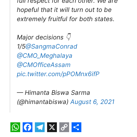
full respect for each other. We are
hopeful that it will turn out to be
extremely fruitful for both states.
Major decisions 👇
1/5
@SangmaConrad
@CMO_Meghalaya
@CMOfficeAssam
pic.twitter.com/pPOMnx6ifP
— Himanta Biswa Sarma
(@himantabiswa)
August 6, 2021
W
F
T
X
C
S