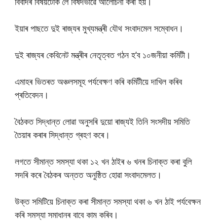
বিবাদৰ বিষয়টোক লৈ বিষদভাৱে আলোচনা কৰা হয়।
ইয়াৰ পাছতে দুই ৰাজ্যৰ মুখ্যমন্ত্ৰী যৌথ সংবাদমেল সম্বোধন।
দুই ৰাজ্যৰ কেবিনেট মন্ত্ৰীৰ নেতৃত্বত গঠন হ’ব ১০জনীয়া কমিটী।
এমাহৰ ভিতৰত অঞ্চলসমূহ পৰ্যবেক্ষণ কৰি কমিটীয়ে দাখিল কৰিব
প্ৰতিবেদন।
বৈঠকত সিদ্ধান্ত লোৱা অনুসৰি দুয়ো ৰাজ্যই তিনি সংসদীয় সমিতি
তৈয়াৰ কৰাৰ সিদ্ধান্ত গ্ৰহণ কৰে।
লগতে সীমান্ত সমস্যা থকা ১২ খন ঠাইৰ ৬ খনৰ চিনাক্ত কৰা বুলি
সদৰি কৰে বৈঠকৰ অন্তত অনুষ্ঠিত হোৱা সংবাদমেলত।
উক্ত সমিটিয়ে চিনাক্ত কৰা সীমান্ত সমস্যা থকা ৬ খন ঠাই পৰ্যবেক্ষন
কৰি সমস্যা সমাধানৰ বাবে কাম কৰিব।