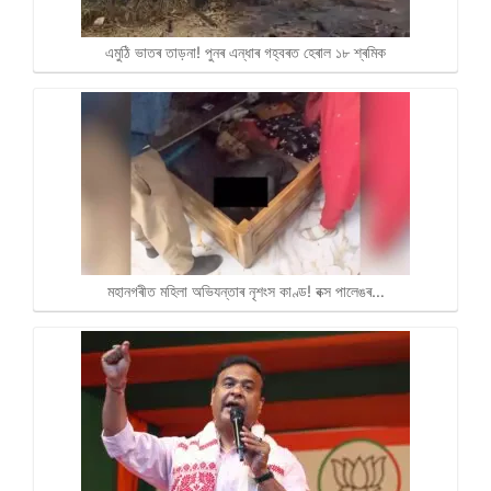
এমুঠি ভাতৰ তাড়না! পুনৰ এন্ধাৰ গহ্বৰত হেৰাল ১৮ শ্ৰমিক
মহানগৰীত মহিলা অভিযন্তাৰ নৃশংস কাণ্ড! বক্স পালেঙৰ…