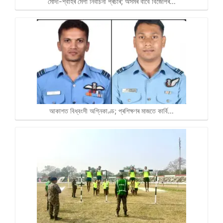
মোদী-শ্বাহৰ মেগা নিৰ্বাচনী প্ৰচাৰ; অসমৰ বাবে বিজেপিৰ…
আকাশত বিধ্বংসী অগ্নিকাণ্ড; প্ৰশিক্ষণৰ মাজতে কাৰ্বি…