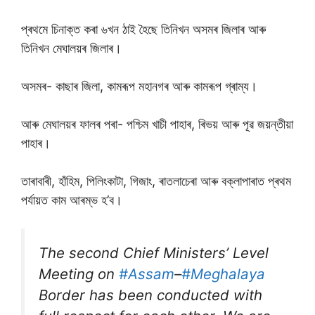
প্ৰথমে চিনাক্ত কৰা ৬খন ঠাই হৈছে তিনিখন অসমৰ জিলাৰ আৰু
তিনিখন মেঘালয়ৰ জিলাৰ।
অসমৰ- কাছাৰ জিলা, কামৰূপ মহানগৰ আৰু কামৰূপ গ্ৰাম্য।
আৰু মেঘালয়ৰ ফালৰ পৰা- পশ্চিম খাচী পাহাৰ, ৰিভয় আৰু পূৱ জয়ন্তীয়া
পাহাৰ।
তাৰাবাৰী, হাঁহিম, পিলিংকাটা, গিজাং, ৰাতলাচেৰা আৰু বক্লাপাৰাত প্ৰথম
পৰ্যায়ত কাম আৰম্ভ হ’ব।
The second Chief Ministers’ Level
Meeting on
#Assam
–
#Meghalaya
Border has been conducted with