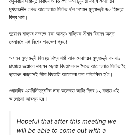
শুকুৰবাৰে সীমান্ত বিবাদৰ অন্ত পেলাবলৈ চুবুৰীয়া ৰাজ্য মেঘালয়ৰ
মুখ্যমন্ত্ৰীৰ লগত আলোচনাত মিলিত হ’ল অসমৰ মুখ্যমন্ত্ৰী ড০ হিমন্ত
বিশ্ব শৰ্মা।
দুয়োখৰ ৰাজ্যৰ মাজতে থকা আন্তঃ ৰাজ্যিক সীমাৰ বিবাদৰ অন্ত
পেলাবলৈ এই বিশেষ পদক্ষেপ গ্ৰহণ।
অসমৰ মুখ্যমন্ত্ৰী হিমন্ত বিশ্ব শৰ্মা আৰু মেঘালয়ৰ মুখ্যমন্ত্ৰী কনৰাড
চাংমায়ে দুয়োখন ৰাজ্যৰ জ্যেষ্ঠ বিষয়াসকলৰ সৈতে আলোচনাত মিলিত হৈ
দুয়োখন ৰাজ্যৰেই সীমা বিষয়টো আলোচনা কৰা পৰিলক্ষিত হ’ল।
গুৱাহাটীৰ এডমিনিষ্টচ্ৰেটিভ ষ্টাফ কলেজত আজি দিনৰ ১২ বজাত এই
আলোচনা আৰম্ভ হয়।
Hopeful that after this meeting we
will be able to come out with a