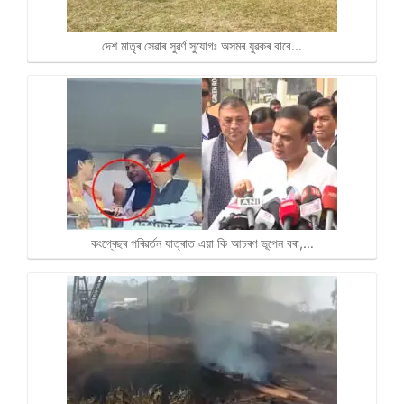
দেশ মাতৃৰ সেৱাৰ সুৱৰ্ণ সুযোগঃ অসমৰ যুৱকৰ বাবে…
কংগ্ৰেছৰ পৰিৱৰ্তন যাত্ৰাত এয়া কি আচৰণ ভূপেন বৰা,…