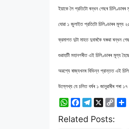
ইয়াকে লৈ প্রতিটো ৰন্ধন গেছৰ চিলিণ্ডাৰৰ 
যোৱা ১ জুলাইত প্রতিটো চিলিণ্ডাৰৰ মূল্য ২
ক্রমাগত দুটা মাহত দুবাৰকৈ ঘৰুৱা ৰন্ধন গেছ
গুৱাহাটী মহানগৰীত এই চিলিণ্ডাৰৰ মূল্য 
অৱশ্যে ৰাজ্যখনৰ বিভিন্ন প্রান্তত এই চিলিণ
উল্লেখ্য যে চলিত বর্ষৰ ১ জানুৱাৰীৰ পৰা ১
W
F
T
X
C
h
a
el
o
Related Posts:
at
c
e
p