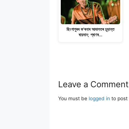
ছিংগাপুৰৰ ক'ৰনাৰ আদালতৰ চূড়ান্ত
ৰায়দান; প্ৰাণৰ…
Leave a Comment
You must be
logged in
to post