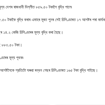
মূল্য দেশৰ ৰাজধানী দিল্লীত ৮৫৯.৫০ টকালৈ বৃদ্ধি পালে৷
৫.৫০ টকাকৈ বৃদ্ধি কৰাৰ এমাহৰ মূৰত পুনৰ সেই চিলিণ্ডাৰত ১৭ আগষ্টৰ পৰা কার্যক
ৰ ১৪.২ কেজি চিলিণ্ডাৰৰ মূল্য বৃদ্ধি কৰা হৈছে।
হৈছে ৮৮৩.৫০ টকা।
্ডাৰৰ মূল্য পৃথক৷
৭ আগষ্টলৈকে প্রতিটো ঘৰুৱা ৰন্ধন গেছৰ চিলিণ্ডাৰত ১৬৫ টকা বৃদ্ধি পাইছে।
S
h
ar