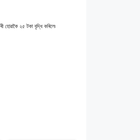
ৰী হোৱাকৈ ২৫ টকা বৃদ্ধি কৰিলে৷