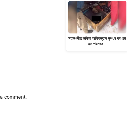
মহানগৰীত মহিলা অভিযন্তাৰ নৃশংস কাণ্ড!
বক্স পালেঙৰ…
 a comment.