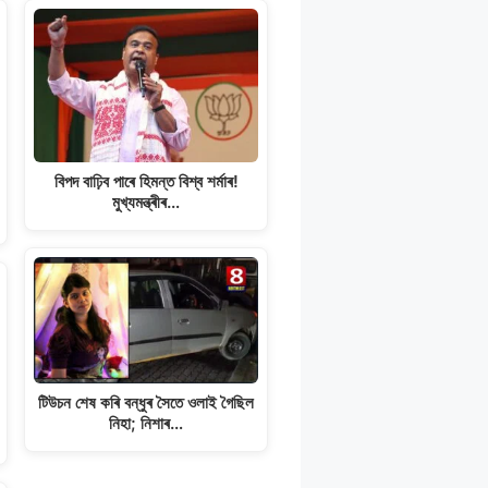
বিপদ বাঢ়িব পাৰে হিমন্ত বিশ্ব শৰ্মাৰ!
মুখ্যমন্ত্ৰীৰ…
টিউচন শেষ কৰি বন্ধুৰ সৈতে ওলাই গৈছিল
নিহা; নিশাৰ…