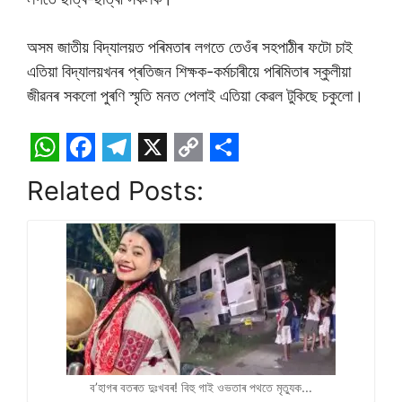
অসম জাতীয় বিদ্যালয়ত পৰিমতাৰ লগতে তেওঁৰ সহপাঠীৰ ফটো চাই
এতিয়া বিদ্যালয়খনৰ প্ৰতিজন শিক্ষক-কৰ্মচাৰীয়ে পৰিমিতাৰ স্কুলীয়া
জীৱনৰ সকলো পুৰণি স্মৃতি মনত পেলাই এতিয়া কেৱল টুকিছে চকুলো।
W
F
T
X
C
S
Related Posts:
h
a
e
o
h
a
c
l
p
a
t
e
e
y
r
s
b
g
L
e
A
o
r
i
p
o
a
n
p
k
m
k
ব’হাগৰ বতৰত দুঃখবৰ! বিহু গাই ওভতাৰ পথতে মৃত্যুক…