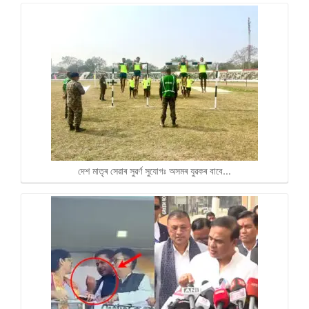
দেশ মাতৃৰ সেৱাৰ সুৱৰ্ণ সুযোগঃ অসমৰ যুৱকৰ বাবে…