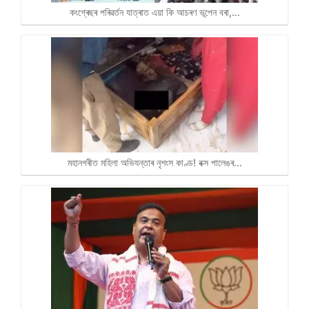
কংগ্ৰেছৰ পৰিৱৰ্তন যাত্ৰাত এয়া কি আচৰণ ভূপেন বৰা,…
মহানগৰীত মহিলা অভিযন্তাৰ নৃশংস কাণ্ড! বক্স পালেঙৰ…