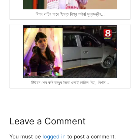
বিপদ বাঢ়িব পাৰে হিমন্ত বিশ্ব শৰ্মাৰ! মুখ্যমন্ত্ৰীৰ…
টিউচন শেষ কৰি বন্ধুৰ সৈতে ওলাই গৈছিল নিহা; নিশাৰ…
Leave a Comment
You must be
logged in
to post a comment.