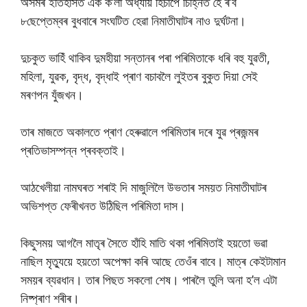
অসমৰ ইতিহাসত এক ক’লা অধ্যায় হিচাপে চিহ্নিত হৈ ৰ’ব
৮ছেপ্তেম্বৰ বুধবাৰে সংঘটিত হেৱা নিমাতীঘাটৰ নাও দুৰ্ঘটনা।
দুচকুত ভাহিঁ থাকিব দুমহীয়া সন্তানৰ পৰা পৰিমিতাকে ধৰি বহু যুৱতী,
মহিলা, যুৱক, বৃদ্ধ, বৃদ্ধাই প্ৰাণ বচাবলৈ লুইতৰ বুকুত দিয়া সেই
মৰণপন যুঁজখন।
তাৰ মাজতে অকালতে প্ৰাণ হেৰুৱালে পৰিমিতাৰ দৰে যুৱ প্ৰজন্মৰ
প্ৰতিভাসম্পন্ন প্ৰবক্তাই।
আঠখেলীয়া নামঘৰত শৰাই দি মাজুলিলৈ উভতাৰ সময়ত নিমাতীঘাটৰ
অভিশপ্ত ফেৰীখনত উঠিছিল পৰিমিতা দাস।
কিছুসময় আগলৈ মাতৃৰ সৈতে হাঁহি মাতি থকা পৰিমিতাই হয়তো ভৱা
নাছিল মৃত্যুয়ে হয়তো অপেক্ষা কৰি আছে তেওঁৰ বাবে। মাত্ৰ কেইটামান
সময়ৰ ব্যৱধান। তাৰ পিছত সকলো শেষ। পাৰলৈ তুলি অনা হ’ল এটা
নিষ্প্ৰাণ শৰীৰ।