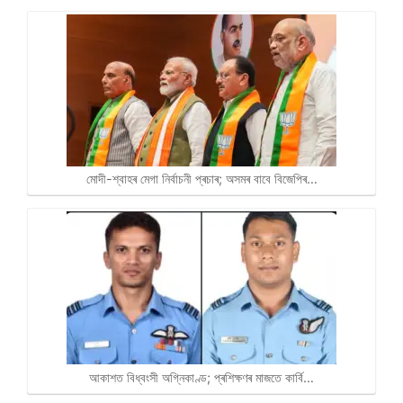
মোদী-শ্বাহৰ মেগা নিৰ্বাচনী প্ৰচাৰ; অসমৰ বাবে বিজেপিৰ…
আকাশত বিধ্বংসী অগ্নিকাণ্ড; প্ৰশিক্ষণৰ মাজতে কাৰ্বি…