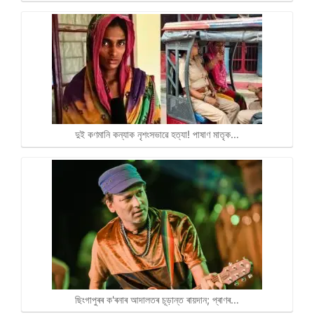
দুই কণমানি কন্যাক নৃশংসভাৱে হত্যা! পাষাণ মাতৃক…
ছিংগাপুৰৰ ক'ৰনাৰ আদালতৰ চূড়ান্ত ৰায়দান; প্ৰাণৰ…