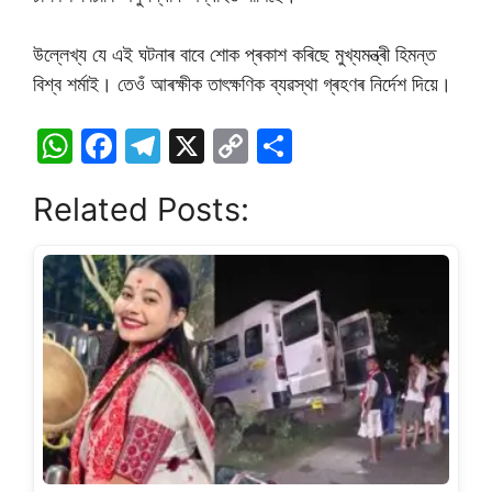
উল্লেখ্য যে এই ঘটনাৰ বাবে শোক প্ৰকাশ কৰিছে মুখ্যমন্ত্ৰী হিমন্ত
বিশ্ব শৰ্মাই। তেওঁ আৰক্ষীক তাৎক্ষণিক ব্যৱস্থা গ্ৰহণৰ নিৰ্দেশ দিয়ে।
W
F
T
X
C
S
h
a
el
o
h
Related Posts:
at
c
e
p
ar
s
e
gr
y
e
A
b
a
Li
p
o
m
n
p
o
k
k