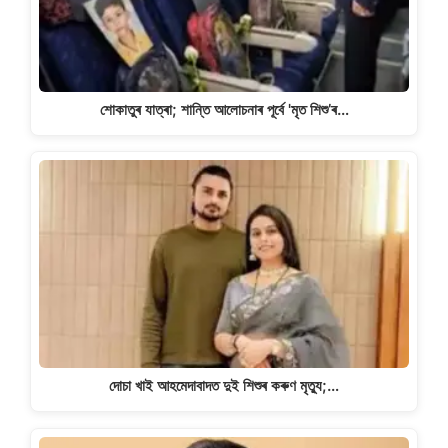
শোকাতুৰ যাত্ৰা; শান্তি আলোচনাৰ পূৰ্বে 'মৃত শিশু’ৰ…
দোচা খাই আহমেদাবাদত দুই শিশুৰ কৰুণ মৃত্যু;…