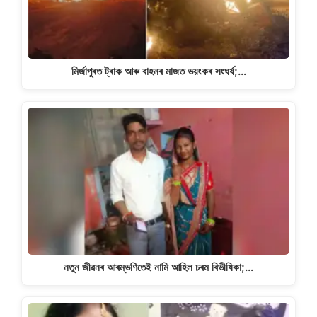
মিৰ্জাপুৰত ট্ৰাক আৰু বাহনৰ মাজত ভয়ংকৰ সংঘৰ্ষ;…
নতুন জীৱনৰ আৰম্ভণিতেই নামি আহিল চৰম বিভীষিকা;…