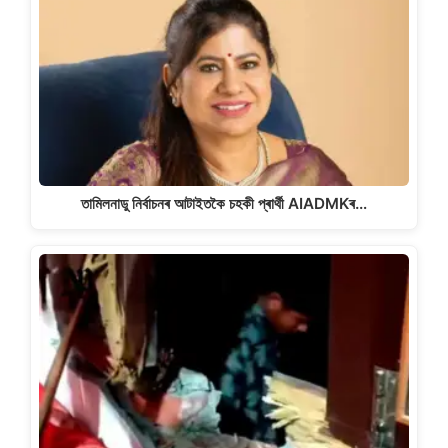
তামিলনাডু নিৰ্বাচনৰ আটাইতকৈ চহকী প্ৰাৰ্থী AIADMKৰ…