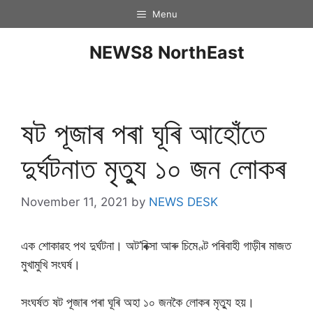
Menu
NEWS8 NorthEast
ষট পূজাৰ পৰা ঘূৰি আহোঁতে
দুৰ্ঘটনাত মৃত্যু ১০ জন লোকৰ
November 11, 2021
by
NEWS DESK
এক শোকাৱহ পথ দুৰ্ঘটনা। অট’ৰিক্সা আৰু চিমেণ্ট পৰিবাহী গাড়ীৰ মাজত
মুখামুখি সংঘৰ্ষ।
সংঘৰ্ষত ষট পূজাৰ পৰা ঘূৰি অহা ১০ জনকৈ লোকৰ মৃত্যু হয়।