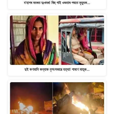
ব’হাগৰ বতৰত দুঃখবৰ! বিহু গাই ওভতাৰ পথতে মৃত্যুক…
দুই কণমানি কন্যাক নৃশংসভাৱে হত্যা! পাষাণ মাতৃক…