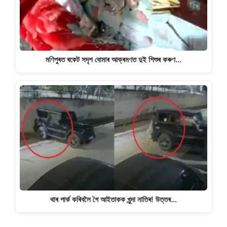
মণিপুৰত ৰকেট সদৃশ বোমাৰ আক্ৰমণত দুই শিশুৰ কৰুণ…
থাৰ পাৰ্ক কৰিবলৈ গৈ আইতাকক খুন্দা নাতিৰ! উত্তৰ…