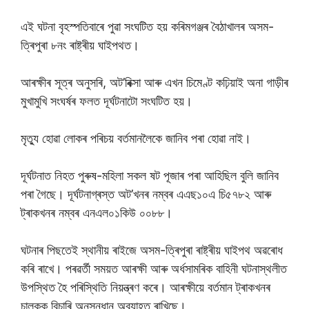
এই ঘটনা বৃহস্পতিবাৰে পুৱা সংঘটিত হয় কৰিমগঞ্জৰ বৈঠাখালৰ অসম-
ত্ৰিপুৰা ৮নং ৰাষ্ট্ৰীয় ঘাইপথত।
আৰক্ষীৰ সূত্ৰ অনুসৰি, অট’ৰিক্সা আৰু এখন চিমেণ্ট কঢ়িয়াই অনা গাড়ীৰ
মুখামুখি সংঘৰ্ষৰ ফলত দূৰ্ঘটনাটো সংঘটিত হয়।
মৃত্যু হোৱা লোকৰ পৰিচয় বৰ্তমানলৈকে জানিব পৰা হোৱা নাই।
দূৰ্ঘটনাত নিহত পুৰুষ-মহিলা সকল ষট পূজাৰ পৰা আহিছিল বুলি জানিব
পৰা গৈছে। দূৰ্ঘটনাগ্ৰস্ত অট’খনৰ নম্বৰ এএছ১০এ চি৫৭৮২ আৰু
ট্ৰাকখনৰ নম্বৰ এনএল০১কিউ ০০৮৮।
ঘটনাৰ পিছতেই স্থানীয় ৰাইজে অসম-ত্ৰিপুৰা ৰাষ্ট্ৰীয় ঘাইপথ অৱৰোধ
কৰি ৰাখে। পৰৱৰ্তী সময়ত আৰক্ষী আৰু অৰ্ধসামৰিক বাহিনী ঘটনাস্থলীত
উপস্থিত হৈ পৰিস্থিতি নিয়ন্ত্ৰণ কৰে। আৰক্ষীয়ে বৰ্তমান ট্ৰাকখনৰ
চালকক বিচাৰি অনুসন্ধান অব্যাহত ৰাখিছে।