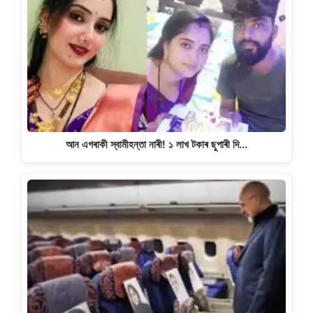
আন এগৰাকী স্বামীহন্তা নাৰী! ১ লাখ টকাৰ ছুপাৰী দি…