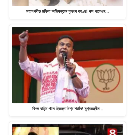
মহানগৰীত মহিলা অভিযন্তাৰ নৃশংস কাণ্ড! বক্স পালেঙৰ…
বিপদ বাঢ়িব পাৰে হিমন্ত বিশ্ব শৰ্মাৰ! মুখ্যমন্ত্ৰীৰ…