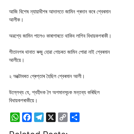
আজি বিশেষ ন্যায়াধীশৰ আদালতে জামিন প্ৰদান কৰে শ্বেৰমান
আলীক।
অৱশ্যে জামিন পালেও কাৰাগাৰতে থাকিব লাগিব বিধায়কগৰাকী।
গীতানগৰ থানাত ৰুজু হোৱা গোচৰত জামিন পোৱা নাই শ্বেৰমান
আলীয়ে।
২ অক্টোবৰত গ্ৰেপ্তাৰ হৈছিল শ্বেৰমান আলী।
উল্লেখ্য যে, শ্বহীদক লৈ অপমানসূচক মন্তব্য কৰিছিল
বিধায়কগৰাকীয়ে।
W
F
T
X
C
S
h
a
el
o
h