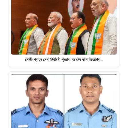
মোদী-শ্বাহৰ মেগা নিৰ্বাচনী প্ৰচাৰ; অসমৰ বাবে বিজেপিৰ…