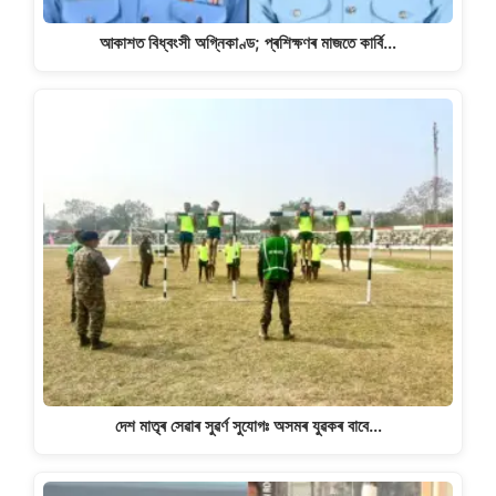
আকাশত বিধ্বংসী অগ্নিকাণ্ড; প্ৰশিক্ষণৰ মাজতে কাৰ্বি…
দেশ মাতৃৰ সেৱাৰ সুৱৰ্ণ সুযোগঃ অসমৰ যুৱকৰ বাবে…