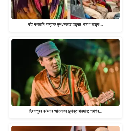
দুই কণমানি কন্যাক নৃশংসভাৱে হত্যা! পাষাণ মাতৃক…
ছিংগাপুৰৰ ক'ৰনাৰ আদালতৰ চূড়ান্ত ৰায়দান; প্ৰাণৰ…