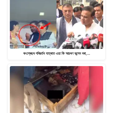
কংগ্ৰেছৰ পৰিৱৰ্তন যাত্ৰাত এয়া কি আচৰণ ভূপেন বৰা,…