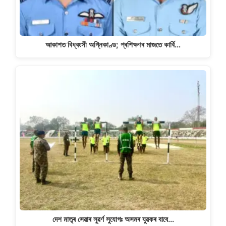
আকাশত বিধ্বংসী অগ্নিকাণ্ড; প্ৰশিক্ষণৰ মাজতে কাৰ্বি…
দেশ মাতৃৰ সেৱাৰ সুৱৰ্ণ সুযোগঃ অসমৰ যুৱকৰ বাবে…