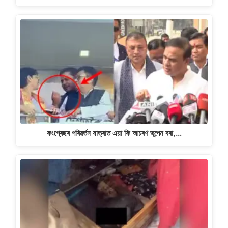
কংগ্ৰেছৰ পৰিৱৰ্তন যাত্ৰাত এয়া কি আচৰণ ভূপেন বৰা,…