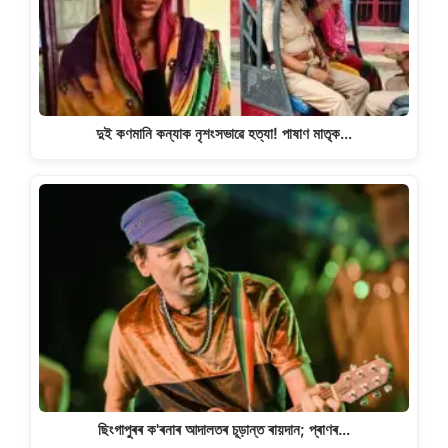
দুই কণমানি কন্যাক নৃশংসভাৱে হত্যা! পাষাণ মাতৃক…
ছিংগাপুৰৰ ক'ৰনাৰ আদালতৰ চূড়ান্ত ৰায়দান; প্ৰাণৰ…