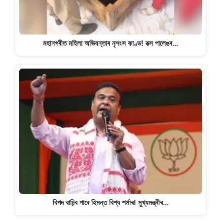
মহানগৰীত মহিলা অভিযন্তাৰ নৃশংস কাণ্ড! বক্স পালেঙৰ…
বিপদ বাঢ়িব পাৰে হিমন্ত বিশ্ব শৰ্মাৰ! মুখ্যমন্ত্ৰীৰ…