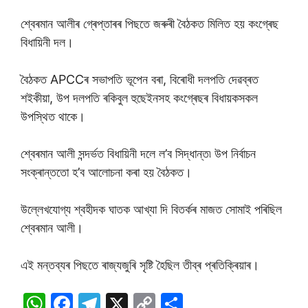
শ্বেৰমান আলীৰ গ্ৰেপ্তাৰৰ পিছতে জৰুৰী বৈঠকত মিলিত হয় কংগ্ৰেছ
বিধায়িনী দল।
বৈঠকত APCCৰ সভাপতি ভূপেন বৰা, বিৰোধী দলপতি দেৱব্ৰত
শইকীয়া, উপ দলপতি ৰকিবুল হুছেইনসহ কংগ্ৰেছৰ বিধায়কসকল
উপস্থিত থাকে।
শ্বেৰমান আলী সন্দৰ্ভত বিধায়িনী দলে ল’ব সিদ্ধান্ত৷ উপ নিৰ্বাচন
সংক্ৰান্ততো হ’ব আলোচনা কৰা হয় বৈঠকত।
উল্লেখযোগ্য শ্বহীদক ঘাতক আখ্যা দি বিতৰ্কৰ মাজত সোমাই পৰিছিল
শ্বেৰমান আলী।
এই মন্তব্যৰ পিছতে ৰাজ্যজুৰি সৃষ্টি হৈছিল তীব্ৰ প্ৰতিক্ৰিয়াৰ।
W
F
T
X
C
S