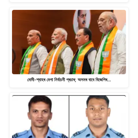
মোদী-শ্বাহৰ মেগা নিৰ্বাচনী প্ৰচাৰ; অসমৰ বাবে বিজেপিৰ…