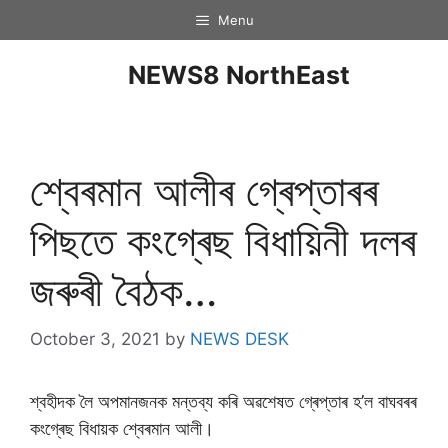
Menu
NEWS8 NorthEast
শ্বেৰমান আলীৰ গ্ৰেপ্তাৰৰ
পিছতে কংগ্ৰেছ বিধায়িনী দলৰ
জৰুৰী বৈঠক…
October 3, 2021
by
NEWS DESK
শ্বহীদক লৈ অপমানজনক মন্তব্য কৰি অৱশেষত গ্ৰেপ্তাৰ হ’ল বাঘবৰৰ
কংগ্ৰেছ বিধায়ক শ্বেৰমান আলী।