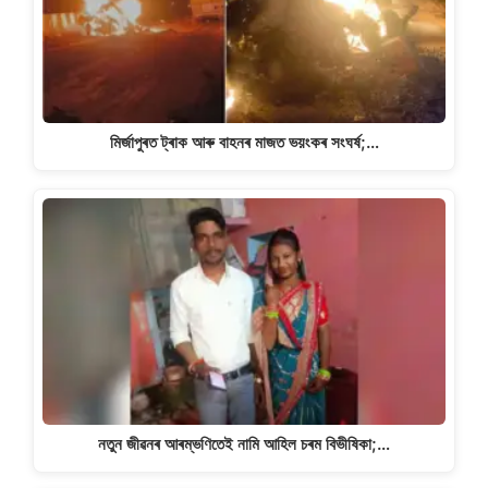
মিৰ্জাপুৰত ট্ৰাক আৰু বাহনৰ মাজত ভয়ংকৰ সংঘৰ্ষ;…
নতুন জীৱনৰ আৰম্ভণিতেই নামি আহিল চৰম বিভীষিকা;…