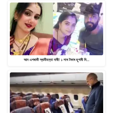
আন এগৰাকী স্বামীহন্তা নাৰী! ১ লাখ টকাৰ ছুপাৰী দি…