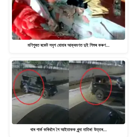
মণিপুৰত ৰকেট সদৃশ বোমাৰ আক্ৰমণত দুই শিশুৰ কৰুণ…
থাৰ পাৰ্ক কৰিবলৈ গৈ আইতাকক খুন্দা নাতিৰ! উত্তৰ…