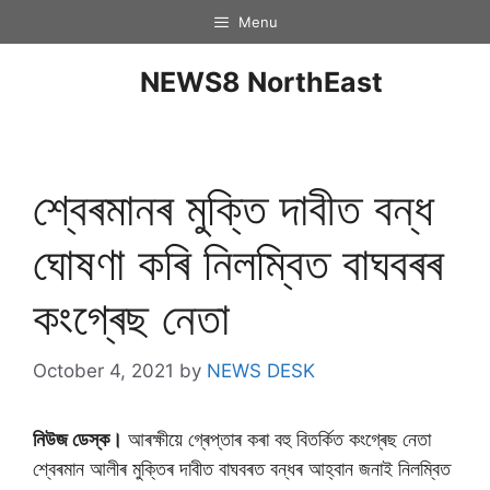
Menu
NEWS8 NorthEast
শ্বেৰমানৰ মুক্তি দাবীত বন্ধ
ঘােষণা কৰি নিলম্বিত বাঘবৰৰ
কংগ্ৰেছ নেতা
October 4, 2021
by
NEWS DESK
নিউজ ডেস্ক।
আৰক্ষীয়ে গ্ৰেপ্তাৰ কৰা বহু বিতৰ্কিত কংগ্ৰেছ নেতা
শ্বেৰমান আলীৰ মুক্তিৰ দাবীত বাঘবৰত বন্ধৰ আহ্বান জনাই নিলম্বিত