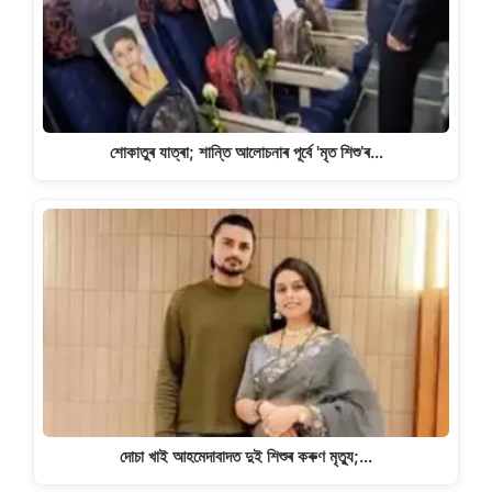
শোকাতুৰ যাত্ৰা; শান্তি আলোচনাৰ পূৰ্বে 'মৃত শিশু’ৰ…
দোচা খাই আহমেদাবাদত দুই শিশুৰ কৰুণ মৃত্যু;…