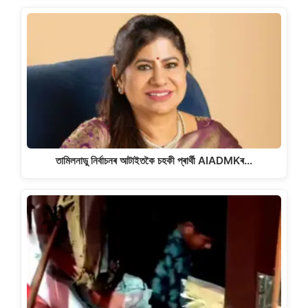
তামিলনাডু নিৰ্বাচনৰ আটাইতকৈ চহকী প্ৰাৰ্থী AIADMKৰ…