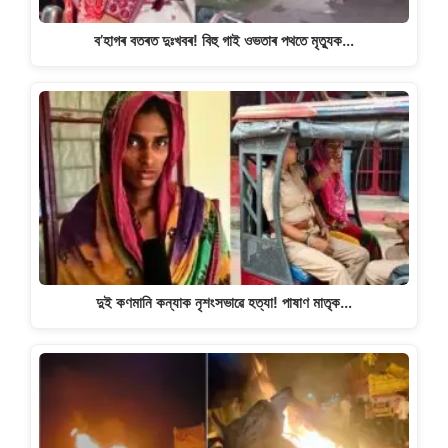
ব’হাগৰ বতৰত দুঃখবৰ! বিহু গাই ওভতাৰ পথতে মৃত্যুক…
দুই কণমানি কন্যাক নৃশংসভাৱে হত্যা! পাষাণ মাতৃক…