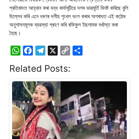
প্ৰতিবাদত আহ্বান কৰা বন্ধ কাৰ্যসূচীয়ে দলৰ ভাৱমূৰ্তি বিনষ্ট কৰিছে বুলি
উল্লেখ কৰি এনে ধৰণৰ দলীয় শৃংখল ভংগ কৰাৰ অপৰাধত এই কঠোৰ
অনুশাসনমূলক ব্যৱস্থা গ্ৰহণ কৰি ৰফিকুল ইছলামক বৰ্খাস্ত কৰা
হৈছে।
W
F
T
X
C
S
h
a
el
o
h
Related Posts:
at
c
e
p
ar
s
e
gr
y
e
A
b
a
Li
p
o
m
n
p
o
k
k