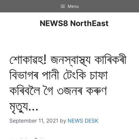
Menu
NEWS8 NorthEast
শোকাৱহ! জনস্বাস্থ্য কাৰিকৰী
বিভাগৰ পানী টেংকি চাফা
কৰিবলৈ গৈ ৩জনৰ কৰুণ
মৃত্যু…
September 11, 2021
by
NEWS DESK