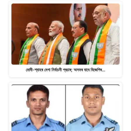
মোদী-শ্বাহৰ মেগা নিৰ্বাচনী প্ৰচাৰ; অসমৰ বাবে বিজেপিৰ…