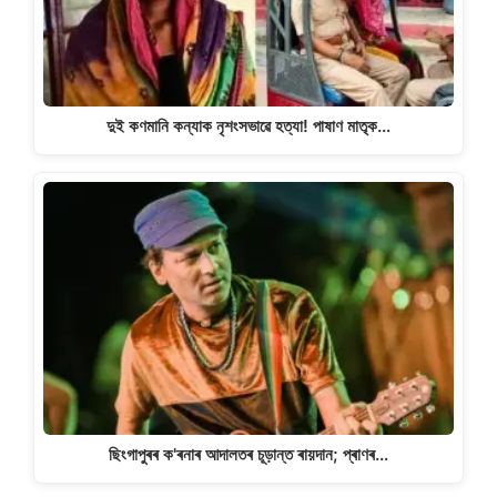
দুই কণমানি কন্যাক নৃশংসভাৱে হত্যা! পাষাণ মাতৃক…
ছিংগাপুৰৰ ক'ৰনাৰ আদালতৰ চূড়ান্ত ৰায়দান; প্ৰাণৰ…