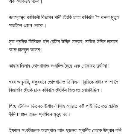
এক শোকাৱহ ঘটনা।
জনস্বাস্থ্য কাৰিকৰী বিভাগৰ পানী টেংকি চাফা কৰিবলৈ গৈ কৰুণ মৃত্যু
সাৱটিলে ৩জন লোকে।
মৃত শ্ৰমিক তিনিজন হ’ল চেলিম উদ্দিন লস্কৰ, নাজিম উদ্দিন লস্কৰ
আৰু চামছুল আলম।
কাছাৰ জিলাৰ তোপখানাত সংঘটিত হৈছে এক শোকাৱহ দুৰ্ঘটনা।
খবৰ অনুসৰি, শুকুৰবাৰে তোপখানাত তিনিজন শ্ৰমিকে ৱাটাৰ পাম্প লৈ
ৰিজার্ভাৰ টেংকি চাফ কৰিবলৈ টেংকিৰ ভিতৰত সোমাইছিল।
পিছে টেংকিৰ ভিতৰত উশাহ-নিশাহ লোৱাত কষ্ট পাই ভিতৰতে চেলিম
উদ্দিন নামৰ এজন শ্ৰমিকৰ মৃত্যু হয়।
ইফালে সংকটজনক অৱস্থাত আন দুজনক স্থানীয় লোকে উদ্ধাৰ কৰি