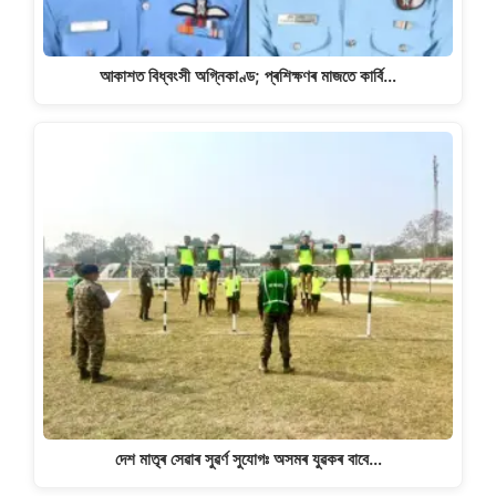
আকাশত বিধ্বংসী অগ্নিকাণ্ড; প্ৰশিক্ষণৰ মাজতে কাৰ্বি…
দেশ মাতৃৰ সেৱাৰ সুৱৰ্ণ সুযোগঃ অসমৰ যুৱকৰ বাবে…