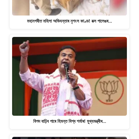
মহানগৰীত মহিলা অভিযন্তাৰ নৃশংস কাণ্ড! বক্স পালেঙৰ…
বিপদ বাঢ়িব পাৰে হিমন্ত বিশ্ব শৰ্মাৰ! মুখ্যমন্ত্ৰীৰ…