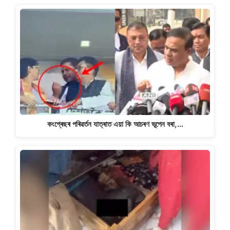
কংগ্ৰেছৰ পৰিৱৰ্তন যাত্ৰাত এয়া কি আচৰণ ভূপেন বৰা,…