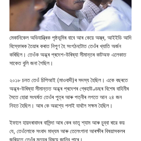
মেকানিকেল অভিযান্ত্ৰিক পৃষ্ঠভূমিৰ বাবে আৰ কেয়ে অস্ত্ৰ, আইইডি আদি
বিস্ফোৰক তৈয়াৰ কৰাত নিপুণ হৈ সংগঠনটোত তেওঁৰ খ্যাতি অৰ্জন
কৰিছিল। তেওঁক অন্ধ্ৰ প্ৰদেশ-উৰিষ্যা সীমান্তৰ কাটঅফ এলেকাত
সাকেত বুলি জনা গৈছিল।
২০১৮ চনত তেওঁ চিপিআই (মাওবাদী)ৰ সদস্য হৈছিল। একে বছৰতে
অন্ধ্ৰ-উৰিষ্যা সীমান্তত অন্ধ্ৰ প্ৰদেশৰ গ্ৰেহাউণ্ডছৰ বিশেষ বাহিনীৰ
সৈতে হোৱা সংঘৰ্ষত তেওঁৰ পুত্ৰ আৰু পত্নীৰ লগতে আন ২৪ জন
নিহত হৈছিল। আৰ কে অৱশ্যে পলাই যাবলৈ সক্ষম হৈছিল।
ইফালে হায়দৰাবাদৰ বাসিন্দা আৰ কেৰ ভাতৃ শ্যাম আৰু চুব্বা ৰাৱে কয়
যে, তেওঁলোকে সংবাদ মাধ্যম আৰু তেলেংগানা আৰক্ষীৰ বিষয়াসকলৰ
জৰিয়তে তেওঁৰ মৃত্যুৰ বিষয়ে জানিব পাৰে।