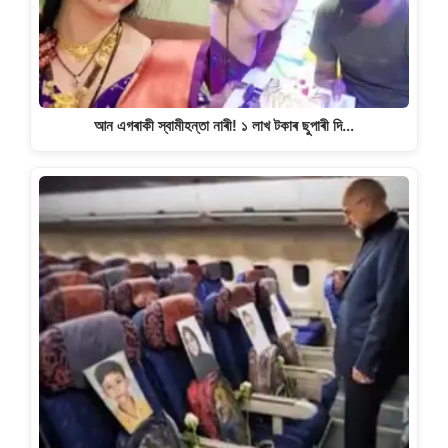
আন এগৰাকী স্বামীহন্তা নাৰী! ১ লাখ টকাৰ ছুপাৰী দি…