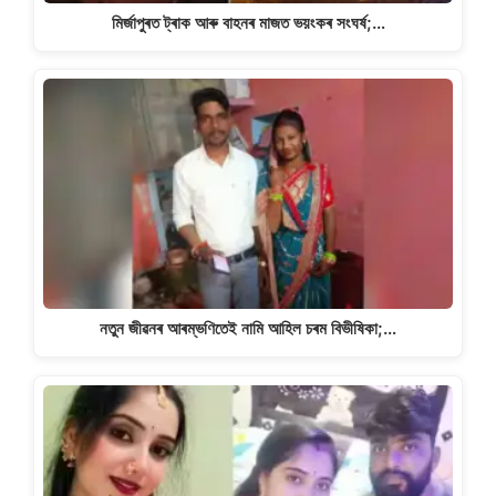
মিৰ্জাপুৰত ট্ৰাক আৰু বাহনৰ মাজত ভয়ংকৰ সংঘৰ্ষ;…
নতুন জীৱনৰ আৰম্ভণিতেই নামি আহিল চৰম বিভীষিকা;…