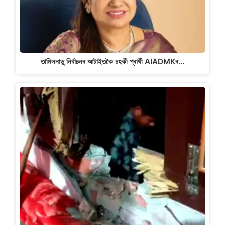
তামিলনাডু নিৰ্বাচনৰ আটাইতকৈ চহকী প্ৰাৰ্থী AIADMKৰ…