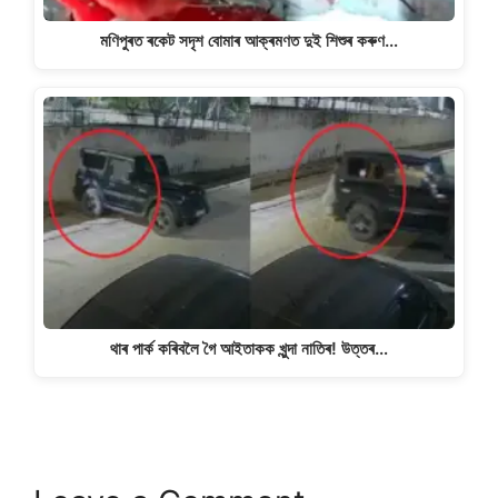
মণিপুৰত ৰকেট সদৃশ বোমাৰ আক্ৰমণত দুই শিশুৰ কৰুণ…
থাৰ পাৰ্ক কৰিবলৈ গৈ আইতাকক খুন্দা নাতিৰ! উত্তৰ…