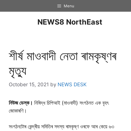
Menu
NEWS8 NorthEast
শীৰ্ষ মাওবাদী নেতা ৰামকৃষ্ণৰ
মৃত্যু
October 15, 2021
by
NEWS DESK
নিউজ ডেস্ক।
নিষিদ্ধ চিপিআই (মাওবাদী) সংগঠনত এক বৃহৎ
জোকাৰণি।
সংগঠনটোৰ কেন্দ্ৰীয় সমিতিৰ সদস্য ৰামকৃষ্ণ ওৰফে আৰ কেয়ে ৬৩