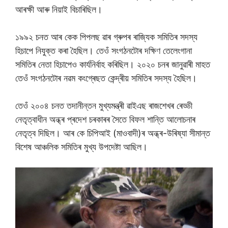
আৰক্ষী আৰু নিয়াই বিচাৰিছিল।
১৯৯২ চনত আৰ কেক পিপলছ ৱাৰ গ্ৰুপৰ ৰাজ্যিক সমিতিৰ সদস্য
হিচাপে নিযুক্ত কৰা হৈছিল। তেওঁ সংগঠনটোৰ দক্ষিণ তেলেংগানা
সমিতিৰ নেতা হিচাপেও কাৰ্যনিৰ্বাহ কৰিছিল। ২০২০ চনৰ জানুৱাৰী মাহত
তেওঁ সংগঠনটোৰ নৱম কংগ্ৰেছত কেন্দ্ৰীয় সমিতিৰ সদস্য হৈছিল।
তেওঁ ২০০৪ চনত তদানীন্তন মুখ্যমন্ত্ৰী ৱাইএছ ৰাজশেখৰ ৰেড্ডী
নেতৃত্বাধীন অন্ধ্ৰ প্ৰদেশ চৰকাৰৰ সৈতে বিফল শান্তি আলোচনাৰ
নেতৃত্ব দিছিল। আৰ কে চিপিআই (মাওবাদী)ৰ অন্ধ্ৰ-উৰিষ্যা সীমান্ত
বিশেষ আঞ্চলিক সমিতিৰ মুখ্য উপদেষ্টা আছিল।