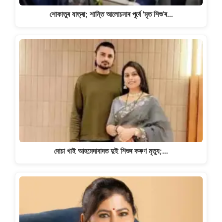
শোকাতুৰ যাত্ৰা; শান্তি আলোচনাৰ পূৰ্বে 'মৃত শিশু’ৰ…
দোচা খাই আহমেদাবাদত দুই শিশুৰ কৰুণ মৃত্যু;…