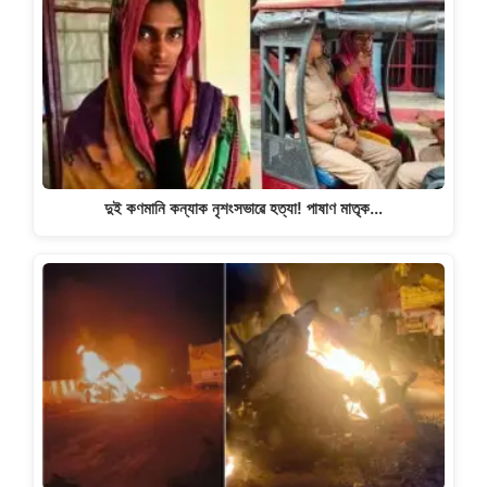
দুই কণমানি কন্যাক নৃশংসভাৱে হত্যা! পাষাণ মাতৃক…