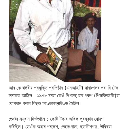
আৰ কে ৰাষ্ট্ৰীয় প্ৰযুক্তি প্ৰতিষ্ঠান (এনআইটি) ৱাৰাংগলৰ পৰা বি টেক
স্নাতক আছিল। ১৯৭৮ চনত তেওঁ পিপলছ ৱাৰ গ্ৰুপ (পিডব্লিউজি)ত
যোগদান কৰাৰ পিছত আণ্ডাৰগ্ৰাউণ্ড হৈছিল।
তেওঁৰ সন্ধান দিওঁতালৈ ১ কোটি টকাৰ অধিক পুৰস্কাৰ ঘোষণা
কৰিছিল। তেওঁক অন্ধ্ৰ প্ৰদেশ, তেলেংগানা, ছত্তীশগড়, উৰিষ্যা