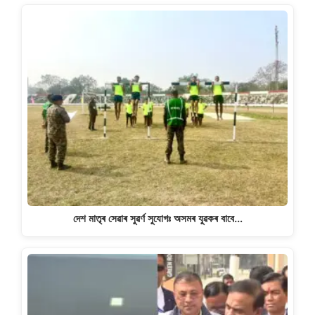
দেশ মাতৃৰ সেৱাৰ সুৱৰ্ণ সুযোগঃ অসমৰ যুৱকৰ বাবে…