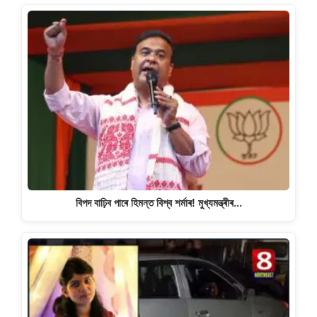
বিপদ বাঢ়িব পাৰে হিমন্ত বিশ্ব শৰ্মাৰ! মুখ্যমন্ত্ৰীৰ…