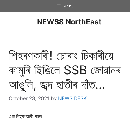
Menu
NEWS8 NorthEast
শিহৰণকাৰী! চোৰাং চিকাৰীয়ে
কামুৰি ছিঙিলে SSB জোৱানৰ
আঙুলি, জব্দ হাতীৰ দাঁত…
October 23, 2021
by
NEWS DESK
এক শিহৰণকাৰী গটনা।