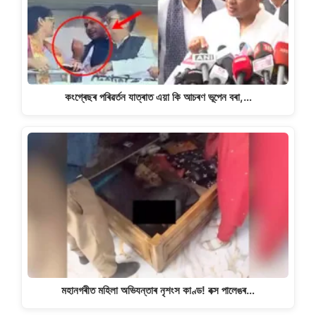
কংগ্ৰেছৰ পৰিৱৰ্তন যাত্ৰাত এয়া কি আচৰণ ভূপেন বৰা,…
মহানগৰীত মহিলা অভিযন্তাৰ নৃশংস কাণ্ড! বক্স পালেঙৰ…