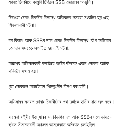
চোৰাং চিকাৰীয়ে কামুৰি ছিঙিলে SSB জোৱানৰ আঙুলি।
চিৰাঙত চোৰাং চিকাৰীৰ বিৰুদ্ধে অভিযানৰ সময়ত সংঘটিত হয় এই
শিহৰণকাৰী ঘটনা।
বন বিভাগ আৰু SSBৰ দলে চোৰাং চিকাৰীৰ বিৰুদ্ধে যৌথ অভিযান
চলোৱাৰ সময়তে সংঘটিত হয় এই ঘটনা৷
অৱশ্যে অভিযানকাৰী দলটোৱে হাতীৰ দাঁতসহ এজন লোকক আটক
কৰিবলৈ সক্ষম হয়।
ধৃত লোকজন আমটেকাৰ শিমলুগুৰীৰ কিৰণ বৰগয়াৰী।
অভিযানৰ সময়ত চোৰাং চিকাৰীটোৰ পৰা দুটাকৈ হাতীৰ দাত জব্দ কৰে।
ৰায়মনা ৰাষ্ট্ৰীয় উদ্যোনৰ বন বিভাগৰ দল আৰু SSBৰ দলে ভাৰত-
ভূটান সীমান্তৱৰ্তী অঞ্চলৰ আমটেকাত অভিযান চলাইছিল৷