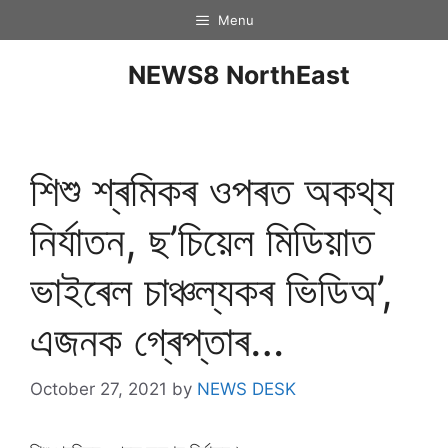
Menu
NEWS8 NorthEast
শিশু শ্ৰমিকৰ ওপৰত অকথ্য
নিৰ্যাতন, ছ’চিয়েল মিডিয়াত
ভাইৰেল চাঞ্চল্যকৰ ভিডিঅ’,
এজনক গ্ৰেপ্তাৰ…
October 27, 2021
by
NEWS DESK