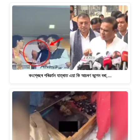
কংগ্ৰেছৰ পৰিৱৰ্তন যাত্ৰাত এয়া কি আচৰণ ভূপেন বৰা,…