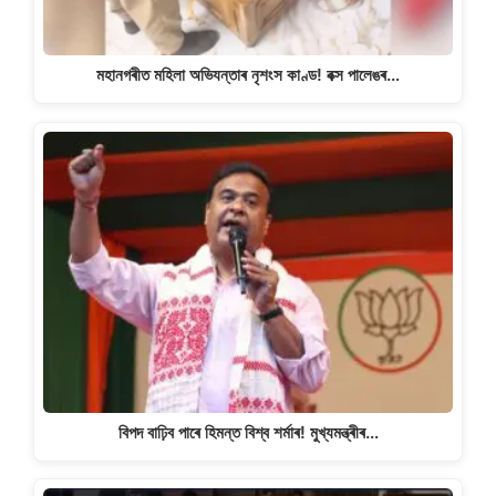
মহানগৰীত মহিলা অভিযন্তাৰ নৃশংস কাণ্ড! বক্স পালেঙৰ…
বিপদ বাঢ়িব পাৰে হিমন্ত বিশ্ব শৰ্মাৰ! মুখ্যমন্ত্ৰীৰ…