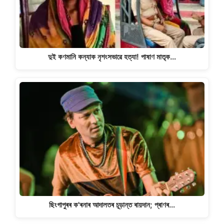
দুই কণমানি কন্যাক নৃশংসভাৱে হত্যা! পাষাণ মাতৃক…
ছিংগাপুৰৰ ক'ৰনাৰ আদালতৰ চূড়ান্ত ৰায়দান; প্ৰাণৰ…