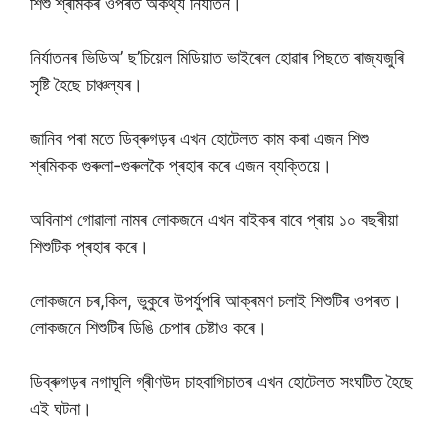
শিশু শ্ৰমিকৰ ওপৰত অকথ্য নিৰ্যাতন।
নিৰ্যাতনৰ ভিডিঅ’ ছ’চিয়েল মিডিয়াত ভাইৰেল হোৱাৰ পিছতে ৰাজ্যজুৰি
সৃষ্টি হৈছে চাঞ্চল্যৰ।
জানিব পৰা মতে ডিব্ৰুগড়ৰ এখন হোটেলত কাম কৰা এজন শিশু
শ্ৰমিকক গুৰুলা-গুৰুলকৈ প্ৰহাৰ কৰে এজন ব্যক্তিয়ে।
অবিনাশ গোৱালা নামৰ লোকজনে এখন বাইকৰ বাবে প্ৰায় ১০ বছৰীয়া
শিশুটিক প্ৰহাৰ কৰে।
লোকজনে চৰ,কিল, ভুকুৰে উপৰ্যুপৰি আক্ৰমণ চলাই শিশুটিৰ ওপৰত।
লোকজনে শিশুটিৰ ডিঙি চেপাৰ চেষ্টাও কৰে।
ডিব্ৰুগড়ৰ নগাঘূলি গ্ৰীণউদ চাহবাগিচাতৰ এখন হোটেলত সংঘটিত হৈছে
এই ঘটনা।