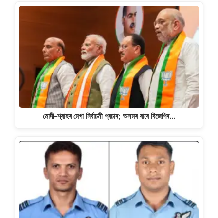
মোদী-শ্বাহৰ মেগা নিৰ্বাচনী প্ৰচাৰ; অসমৰ বাবে বিজেপিৰ…