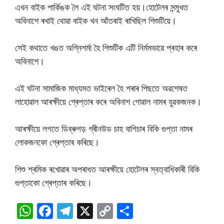
এখন বাইক পাৰ্কিঙক লৈ এই ঘটনা সংঘটিত হয়।হোটেলৰ সন্মুখত
অবিনাশে ৰখাই থোৱা বাইক খন আঁতৰাই ৰাখিছিল শিশুটিয়ে।
সেই কথাতে খঙত অগ্নিশৰ্মা হৈ শিশুটিক এটি নিৰ্মমভাৱে প্ৰহাৰ কৰে
অবিনাশে।
এই ঘটনা সামাজিক মাধ্যমত ভাইৰেল হৈ পৰাৰ পিছতে অৱশেষত
লাহোৱাল আৰক্ষীয়ে গ্ৰেপ্তাৰ কৰে অবিনাশ গোৱাল নামৰ যুৱকজনক।
আৰক্ষীয়ে লগতে ডিব্ৰুগড় গ্ৰীনউড চাহ বাগিচাৰ বিকি গুপ্তা নামৰ
লোকজনকো গ্ৰেপ্তাৰ কৰিছে।
শিশু শ্ৰমিক ৰখোৱাৰ অপৰাধত আৰক্ষীয়ে হোটেলৰ স্বত্বাধিকাৰী বিকি
গুপ্তাকো গ্ৰেপ্তাৰ কৰিছে।
W
F
T
X
C
S