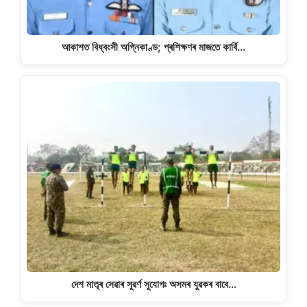
আকাশত বিধ্বংসী অগ্নিকাণ্ড; প্ৰশিক্ষণৰ মাজতে কাৰ্বি…
দেশ মাতৃৰ সেৱাৰ সুৱৰ্ণ সুযোগঃ অসমৰ যুৱকৰ বাবে…