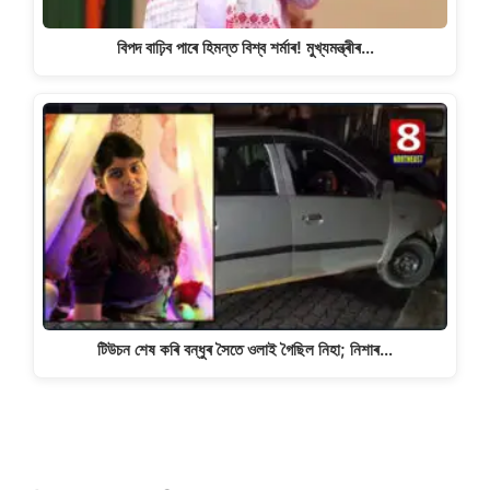
বিপদ বাঢ়িব পাৰে হিমন্ত বিশ্ব শৰ্মাৰ! মুখ্যমন্ত্ৰীৰ…
টিউচন শেষ কৰি বন্ধুৰ সৈতে ওলাই গৈছিল নিহা; নিশাৰ…