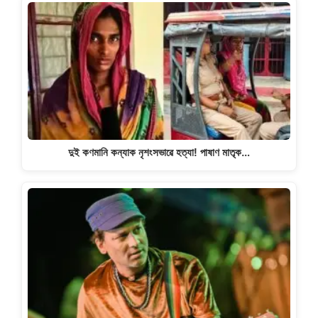
দুই কণমানি কন্যাক নৃশংসভাৱে হত্যা! পাষাণ মাতৃক…