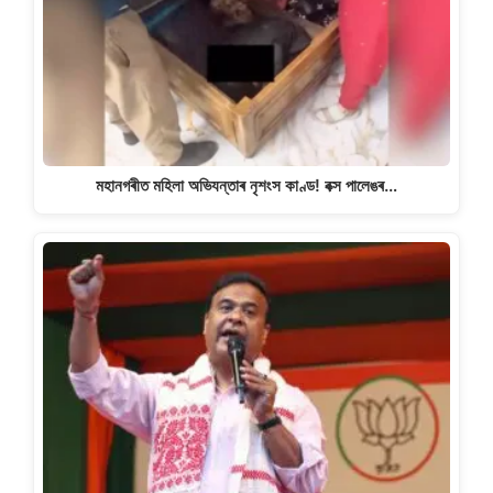
মহানগৰীত মহিলা অভিযন্তাৰ নৃশংস কাণ্ড! বক্স পালেঙৰ…