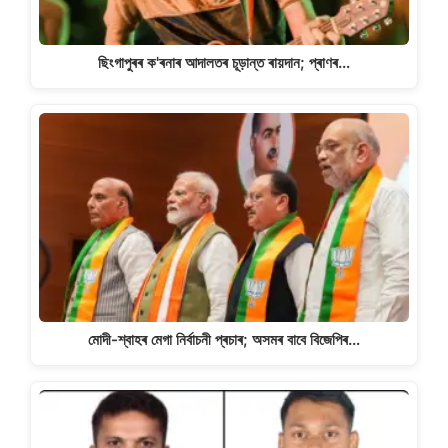
ছিংগাপুৰৰ ক'ৰনাৰ আদালতৰ চূড়ান্ত ৰায়দান; প্ৰাণৰ…
মোদী-শ্বাহৰ মেগা নিৰ্বাচনী প্ৰচাৰ; অসমৰ বাবে বিজেপিৰ…