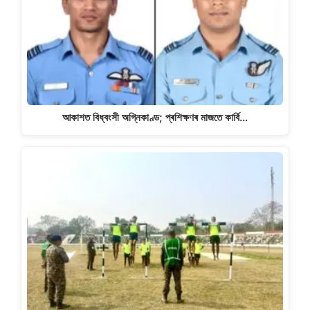
আকাশত বিধ্বংসী অগ্নিকাণ্ড; প্ৰশিক্ষণৰ মাজতে কাৰ্বি…