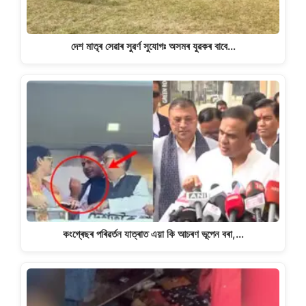
দেশ মাতৃৰ সেৱাৰ সুৱৰ্ণ সুযোগঃ অসমৰ যুৱকৰ বাবে…
কংগ্ৰেছৰ পৰিৱৰ্তন যাত্ৰাত এয়া কি আচৰণ ভূপেন বৰা,…