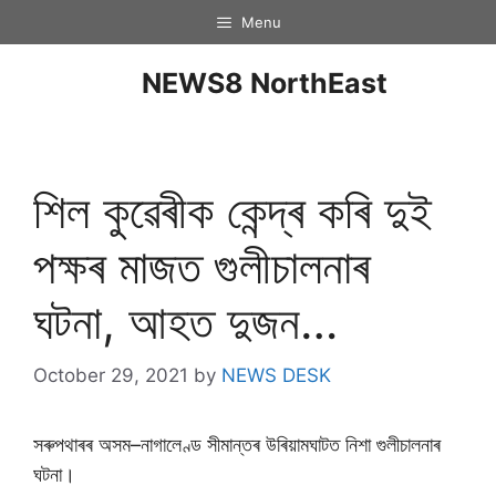
Menu
NEWS8 NorthEast
শিল কুৱেৰীক কেন্দ্ৰ কৰি দুই
পক্ষৰ মাজত গুলীচালনাৰ
ঘটনা, আহত দুজন…
October 29, 2021
by
NEWS DESK
সৰুপথাৰৰ অসম–নাগালেণ্ড সীমান্তৰ উৰিয়ামঘাটত নিশা গুলীচালনাৰ
ঘটনা।