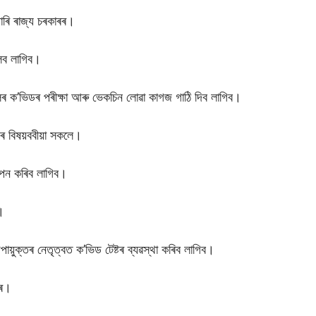
 জাৰি ৰাজ্য চৰকাৰৰ।
 লব লাগিব।
’ভিডৰ পৰীক্ষা আৰু ভেকচিন লোৱা কাগজ গাঠি দিব লাগিব।
িৰ বিষয়ববীয়া সকলে।
পন কৰিব লাগিব।
।
ায়ুক্তৰ নেতৃত্বত ক’ভিড টেষ্টৰ ব্যৱস্থা কৰিব লাগিব।
াৰ।