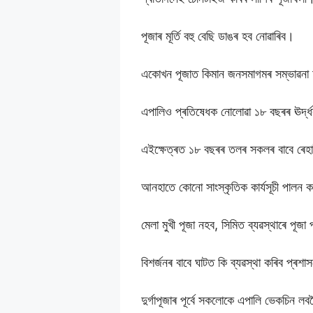
পূজাৰ মূৰ্তি বহু বেছি ডাঙৰ হব নোৱাৰিব।
একোখন পূজাত কিমান জনসমাগমৰ সম্ভাৱনা 
এপালিও প্ৰতিষেধক নোলোৱা ১৮ বছৰৰ ঊৰ্দ্
এইক্ষেত্ৰত ১৮ বছৰৰ তলৰ সকলৰ বাবে ৰেহ
আনহাতে কোনো সাংস্কৃতিক কাৰ্যসূচী পালন 
মেলা মুখী পূজা নহব, সিমিত ব্যৱস্থাৰে পূজ
বিশৰ্জনৰ বাবে ঘাটত কি ব্যৱস্থা কৰিব প্ৰশা
দুৰ্গাপূজাৰ পূৰ্বে সকলোকে এপালি ভেকচিন ল