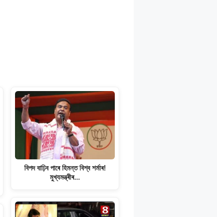
বিপদ বাঢ়িব পাৰে হিমন্ত বিশ্ব শৰ্মাৰ!
মুখ্যমন্ত্ৰীৰ…