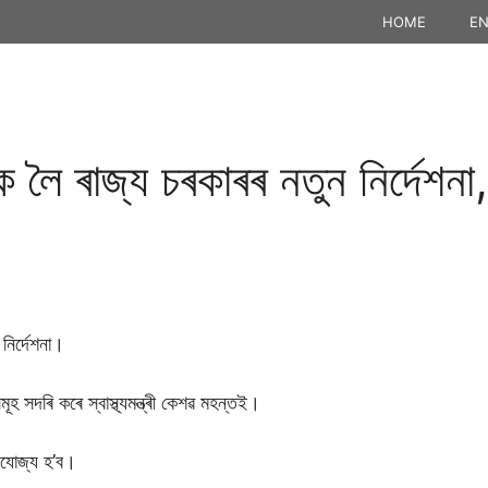
HOME
EN
লৈ ৰাজ্য চৰকাৰৰ নতুন নিৰ্দেশনা,
নিৰ্দেশনা।
হ সদৰি কৰে স্বাস্থ্যমন্ত্ৰী কেশৱ মহন্তই।
প্ৰযোজ্য হ’ব।