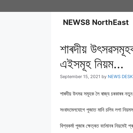
NEWS8 NorthEast
শাৰদীয় উৎসৱসমূহক 
এইসমূহ নিয়ম…
September 15, 2021
by
NEWS DESK
শাৰদীয় উৎসৱ সমূহক লৈ ৰাজ্য চৰকাৰৰ নতুন 
সংবাদমেলযোগে পূজাত মানি চলিব লগা নিয়মসমূ
বিশ্বকৰ্মা পূজাৰ ক্ষেত্ৰত বৰ্তমানৰ নিয়মেই 