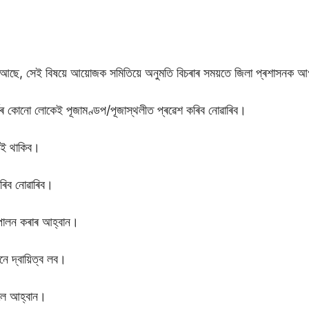
আছে, সেই বিষয়ে আয়োজক সমিতিয়ে অনুমতি বিচৰাৰ সময়তে জিলা প্ৰশাসনক আ
ধৰ কোনো লোকেই পূজামণ্ডপ/পূজাস্থলীত প্ৰৱেশ কৰিব নোৱাৰিব।
াই থাকিব।
কৰিব নোৱাৰিব।
া পালন কৰাৰ আহ্বান।
সনে দ্বায়িত্ব লব।
বলৈ আহ্বান।