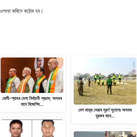
ন ওলংঘা কৰিলে কঠোৰ হব।
মোদী-শ্বাহৰ মেগা নিৰ্বাচনী প্ৰচাৰ; অসমৰ
বাবে বিজেপিৰ…
দেশ মাতৃৰ সেৱাৰ সুৱৰ্ণ সুযোগঃ অসমৰ
যুৱকৰ বাবে…