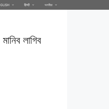
GLISH
हिन्दी
অসমীয়া
 মানিব লাগিব