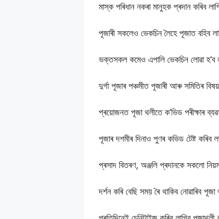
মাস্ক পৰিধান নকৰা মানুহক প্ৰদান কৰিব লা
পূজাৰী সকলেও ভেকচিন লৈহে পূজাত বহিব ল
ভক্তসকল কমেও এপালি ভেকচিন লোৱা হ’ব 
দুৰ্গা পূজাৰ পঞ্চমীত পূজাৰী আৰু সমিতিৰ বি
প্ৰয়োজনত পূজা থলীতে ক’ভিড পৰীক্ষাৰ ব্যৱ
পূজাৰ দশমীৰ দিনাও পুণৰ কভিড টেষ্ট কৰিব 
প্ৰসাদ বিতৰণ, অঞ্জলি প্ৰদানকে সকলো নিয়ম
দৰ্শন কৰি বেছি সময় ৰৈ থাকিব নোৱাৰিব পূজ
প্ৰতিদিনেই চেনিটাইজ কৰিব লাগিব পূজাথলী