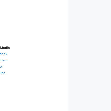
 Media
book
agram
ter
ube