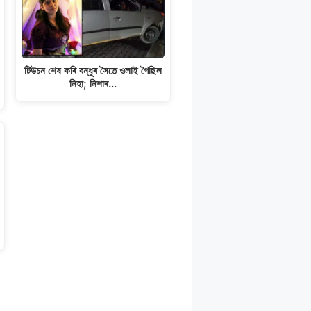
টিউচন শেষ কৰি বন্ধুৰ সৈতে ওলাই গৈছিল
নিহা; নিশাৰ…