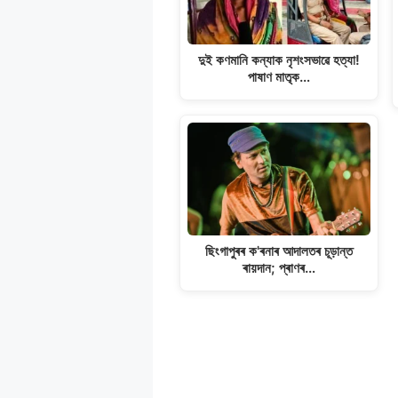
দুই কণমানি কন্যাক নৃশংসভাৱে হত্যা!
পাষাণ মাতৃক…
ছিংগাপুৰৰ ক'ৰনাৰ আদালতৰ চূড়ান্ত
ৰায়দান; প্ৰাণৰ…