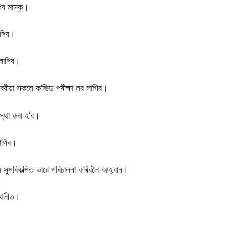
গিব মাস্ক।
াগিব।
লাগিব।
ষয়ববীয়া সকলে ক’ভিড পৰীক্ষা লব লাগিব।
স্থা কৰা হ’ব।
লাগিব।
 সুপৰিকল্পিত ভাৱে পৰিচালনা কৰিবলৈ আহ্বান।
া থলীত।
।