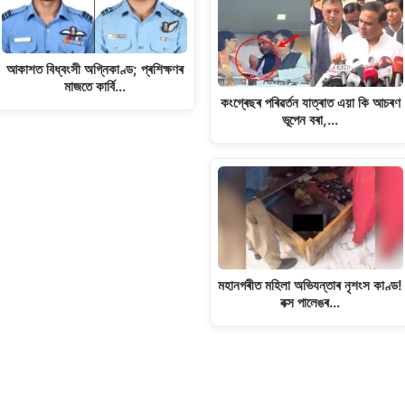
আকাশত বিধ্বংসী অগ্নিকাণ্ড; প্ৰশিক্ষণৰ
মাজতে কাৰ্বি…
কংগ্ৰেছৰ পৰিৱৰ্তন যাত্ৰাত এয়া কি আচৰণ
ভূপেন বৰা,…
মহানগৰীত মহিলা অভিযন্তাৰ নৃশংস কাণ্ড!
বক্স পালেঙৰ…