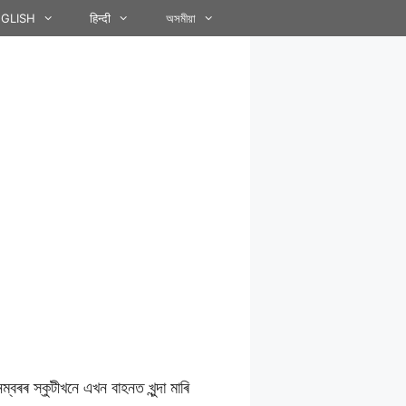
GLISH
हिन्दी
অসমীয়া
ৰৰ স্কুটীখনে এখন বাহনত খুন্দা মাৰি