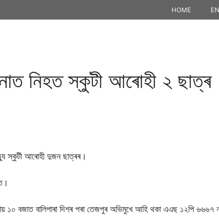
HOME
EN
টনাত নিহত স্কুটী আৰােহী ২ ছাত্ৰ
যু স্কুটী আৰােহী দুজন ছাত্ৰৰ।
ৰত।
ৰায় ১০ বজাত বালিপাৰা দিশৰ পৰা তেজপুৰ অভিমুখে আহি থকা এএছ ১২পি ৬৬৬৭ নম্ব