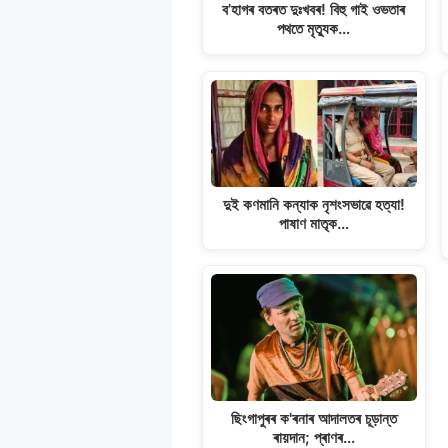
k
ব’হাগৰ বতৰত দুঃখবৰ! বিহু গাই ওভতাৰ
পথতে মৃত্যুক…
দুই কণমানি কন্যাক নৃশংসভাৱে হত্যা!
পাষাণ মাতৃক…
ছিংগাপুৰৰ ক'ৰনাৰ আদালতৰ চূড়ান্ত
ৰায়দান; প্ৰাণৰ…