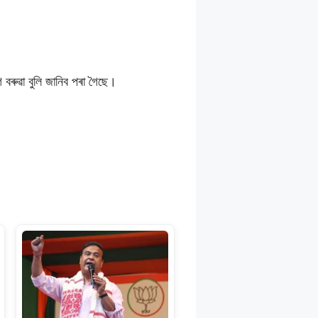
।
 বৰুৱা বুলি জানিব পৰা গৈছে।