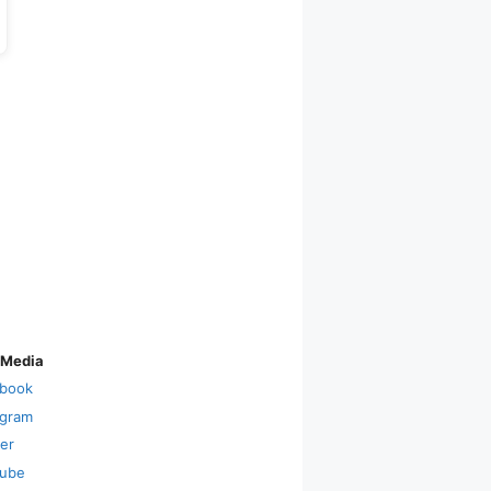
 Media
book
agram
ter
ube