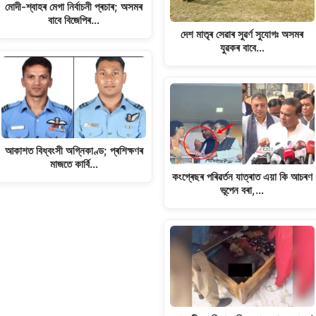
মোদী-শ্বাহৰ মেগা নিৰ্বাচনী প্ৰচাৰ; অসমৰ
বাবে বিজেপিৰ…
দেশ মাতৃৰ সেৱাৰ সুৱৰ্ণ সুযোগঃ অসমৰ
যুৱকৰ বাবে…
আকাশত বিধ্বংসী অগ্নিকাণ্ড; প্ৰশিক্ষণৰ
মাজতে কাৰ্বি…
কংগ্ৰেছৰ পৰিৱৰ্তন যাত্ৰাত এয়া কি আচৰণ
ভূপেন বৰা,…