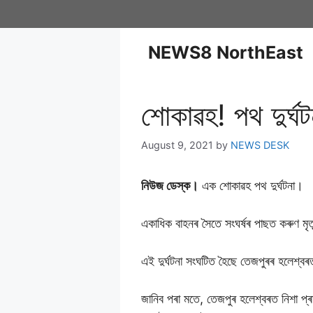
NEWS8 NorthEast
শােকাৱহ! পথ দুৰ্ঘ
August 9, 2021
by
NEWS DESK
নিউজ ডেস্ক।
এক শােকাৱহ পথ দুৰ্ঘটনা।
একাধিক বাহনৰ সৈতে সংঘৰ্ষৰ পাছত কৰুণ মৃত্
এই দুৰ্ঘটনা সংঘটিত হৈছে তেজপুৰৰ হলেশ্ব
জানিব পৰা মতে, তেজপুৰ হলেশ্বৰত নিশা প্