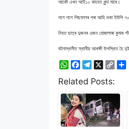
আকৌ এখন আই১০ বাহনত খুন্দা মাৰে।
লগে লগে পিছফালৰ পৰা আহি থকা ইউপি ৭০ ব
নিহত ছাত্ৰ দুজনৰ এজন হোজাপাৰা কুমাৰ গাঁ
ঘটনাস্থলীত স্থানীয় আৰক্ষী উপস্থিত হৈ দুই
W
F
T
X
C
h
a
el
o
Related Posts:
at
c
e
p
s
e
gr
y
A
b
a
Li
p
o
m
n
p
o
k