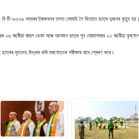
ি টি-৯৩২৬ নম্বৰৰ ট্ৰাকখনৰ তলত সোমাই গৈ থিতাতে ছাত্ৰ দুজনৰ মৃত্যু হয়
ৱৰ ২৬ বছৰীয়া ৰাহুল ডেকা আৰু আনজন ছাত্ৰ পূব হোজাপাৰাৰ ২২ বছৰীয়া কৃষ্ণাংগ
 ছাত্ৰৰ মৃতদেহ উদ্ধাৰ কৰি মৰণোত্তৰ পৰীক্ষাৰ বাবে প্ৰেৰণ কৰে।
S
h
ar
e