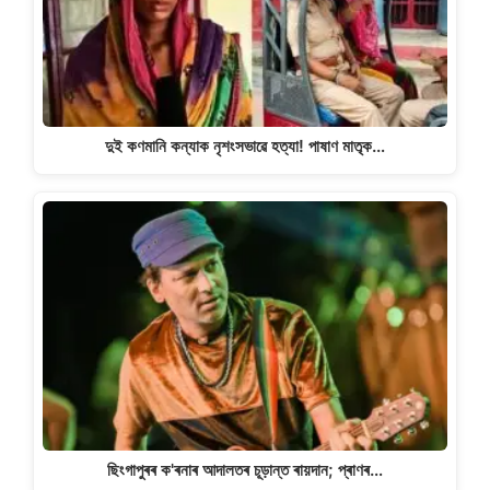
দুই কণমানি কন্যাক নৃশংসভাৱে হত্যা! পাষাণ মাতৃক…
ছিংগাপুৰৰ ক'ৰনাৰ আদালতৰ চূড়ান্ত ৰায়দান; প্ৰাণৰ…