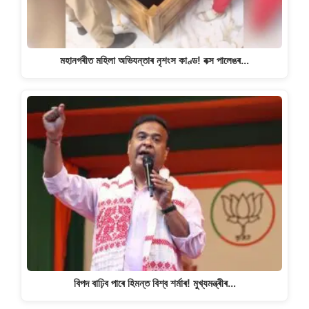
মহানগৰীত মহিলা অভিযন্তাৰ নৃশংস কাণ্ড! বক্স পালেঙৰ…
বিপদ বাঢ়িব পাৰে হিমন্ত বিশ্ব শৰ্মাৰ! মুখ্যমন্ত্ৰীৰ…