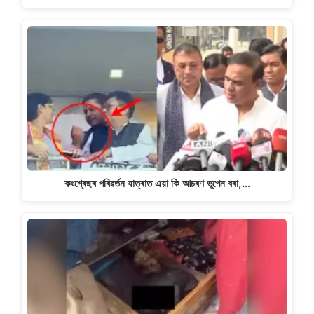
কংগ্ৰেছৰ পৰিৱৰ্তন যাত্ৰাত এয়া কি আচৰণ ভূপেন বৰা,…