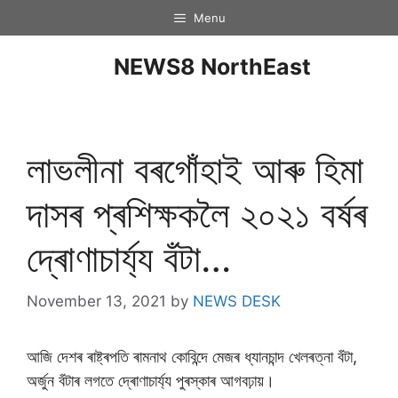
Menu
NEWS8 NorthEast
লাভলীনা বৰগোঁহাই আৰু হিমা
দাসৰ প্ৰশিক্ষকলৈ ২০২১ বৰ্ষৰ
দ্ৰোণাচাৰ্য্য বঁটা…
November 13, 2021
by
NEWS DESK
আজি দেশৰ ৰাষ্ট্ৰপতি ৰামনাথ কোবিন্দে মেজৰ ধ্যানচান্দ খেলৰত্না বঁটা,
অৰ্জুন বঁটাৰ লগতে দ্ৰোণাচাৰ্য্য পুৰস্কাৰ আগবঢ়ায়।