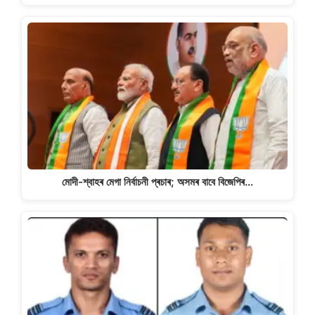
মোদী-শ্বাহৰ মেগা নিৰ্বাচনী প্ৰচাৰ; অসমৰ বাবে বিজেপিৰ…