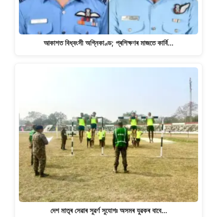
আকাশত বিধ্বংসী অগ্নিকাণ্ড; প্ৰশিক্ষণৰ মাজতে কাৰ্বি…
দেশ মাতৃৰ সেৱাৰ সুৱৰ্ণ সুযোগঃ অসমৰ যুৱকৰ বাবে…