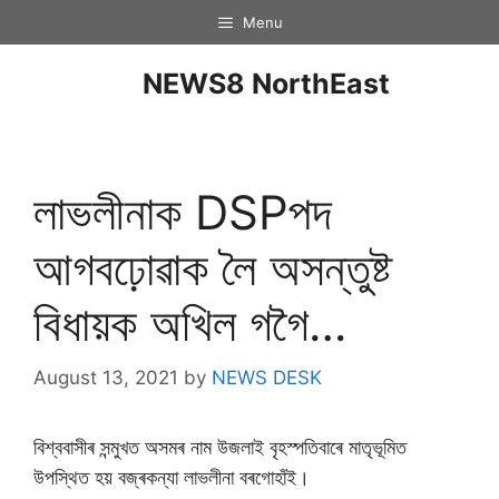
Menu
NEWS8 NorthEast
লাভলীনাক DSPপদ
আগবঢ়োৱাক লৈ অসন্তুষ্ট
বিধায়ক অখিল গগৈ…
August 13, 2021
by
NEWS DESK
বিশ্ববাসীৰ সন্মুখত অসমৰ নাম উজলাই বৃহস্পতিবাৰে মাতৃভূমিত
উপস্থিত হয় বজ্ৰকন্যা লাভলীনা বৰগোহাঁই।