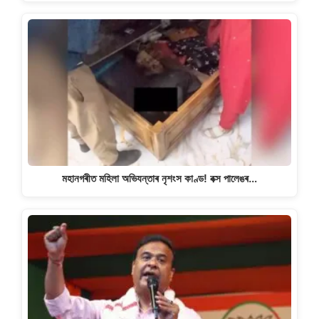
মহানগৰীত মহিলা অভিযন্তাৰ নৃশংস কাণ্ড! বক্স পালেঙৰ…