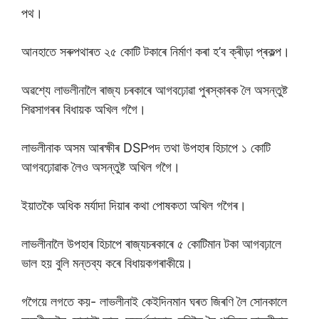
পথ।
আনহাতে সৰুপথাৰত ২৫ কোটি টকাৰে নিৰ্মাণ কৰা হ’ব ক্ৰীড়া প্ৰকল্প।
অৱশ্যে লাভলীনালৈ ৰাজ্য চৰকাৰে আগবঢ়োৱা পুৰস্কাৰক লৈ অসন্তুষ্ট
শিৱসাগৰৰ বিধায়ক অখিল গগৈ।
লাভলীনাক অসম আৰক্ষীৰ DSPপদ তথা উপহাৰ হিচাপে ১ কোটি
আগবঢ়োৱাক লৈও অসন্তুষ্ট অখিল গগৈ।
ইয়াতকৈ অধিক মৰ্যাদা দিয়াৰ কথা পোষকতা অখিল গগৈৰ।
লাভলীনালৈ উপহাৰ হিচাপে ৰাজ্যচৰকাৰে ৫ কোটিমান টকা আগবঢ়ালে
ভাল হয় বুলি মন্তব্য কৰে বিধায়কগৰাকীয়ে।
গগৈয়ে লগতে কয়- লাভলীনাই কেইদিনমান ঘৰত জিৰণি লৈ সোনকালে