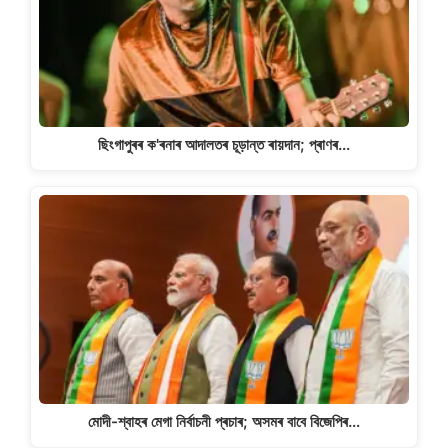
ছিংগাপুৰৰ ক'ৰনাৰ আদালতৰ চূড়ান্ত ৰায়দান; প্ৰাণৰ…
মোদী-শ্বাহৰ মেগা নিৰ্বাচনী প্ৰচাৰ; অসমৰ বাবে বিজেপিৰ…