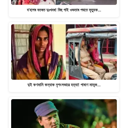
ব’হাগৰ বতৰত দুঃখবৰ! বিহু গাই ওভতাৰ পথতে মৃত্যুক…
দুই কণমানি কন্যাক নৃশংসভাৱে হত্যা! পাষাণ মাতৃক…