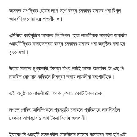
অসমত উপস্থিত হোৱাৰ লগে লগে ৰাজ্য চৰকাৰৰ তৰফৰ পৰা বিপুল
আদৰণি জনোৱা হয় লাভলীনাক।
এদিনীয়া কাৰ্যসূচীৰে অসমত উপস্থিত হোৱা লাভলীনাক সম্বৰ্ধনা জনাবলৈ
গুৱাহাটীস্থিত কলাক্ষেত্ৰত ৰাজ্য চৰকাৰৰ তৰফৰ পৰা অনুষ্ঠিত কৰা হয়
বৃহত সভা।
উক্ত সভাতে মুখ্যমন্ত্ৰী হিমন্ত বিশ্ব শৰ্মাই অসম আৰক্ষীৰ ডি এছ পি
চাকৰিত যোগদান কৰিবলৈ নিমন্ত্ৰণ জনায় লাভলীনা বৰগোহাঁইক।
এই অনুষ্ঠানত লাভলীনালৈ আগবঢ়ালে ১ কোটি টকাৰ চেক।
লগতে পেৰিছ অলিম্পিকলৈ প্ৰস্তুতি চলাবলৈ প্ৰতিমাহে লাভলীনালৈ
চৰকাৰে আগবঢ়াব ১ লাখ টকৰা বিশেষ জলপানী।
ইয়াৰোপৰি গুৱাহাটী মহানগৰীত লাভলীনাৰ নামেৰে নামাকৰণ কৰা হ’ব এটা