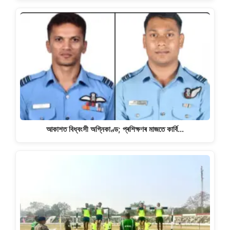
আকাশত বিধ্বংসী অগ্নিকাণ্ড; প্ৰশিক্ষণৰ মাজতে কাৰ্বি…