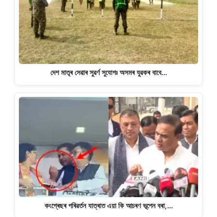
দেশ মাতৃৰ সেৱাৰ সুৱৰ্ণ সুযোগঃ অসমৰ যুৱকৰ বাবে…
কংগ্ৰেছৰ পৰিৱৰ্তন যাত্ৰাত এয়া কি আচৰণ ভূপেন বৰা,…