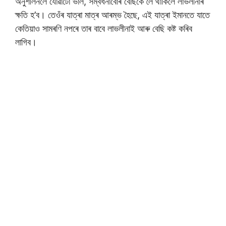
অনুশীলনলৈ যোৱাটো ভাল, সম্বৰ্ধনাবোৰ বেছিকৈ লৈ থাকিলে লাভলীনাৰ
ক্ষতি হ’ব। তেওঁৰ যাত্ৰা মাত্ৰ আৰম্ভ হৈছে, এই যাত্ৰা ইমানতে যাতে
কেতিয়াও সামৰণি নপৰে তাৰ বাবে লাভলীনাই আৰু বেছি কষ্ট কৰিব
লাগিব।