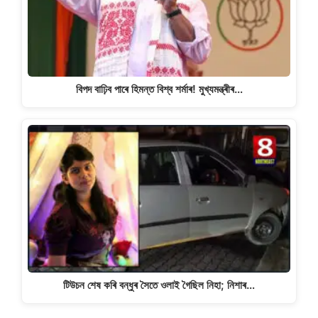
বিপদ বাঢ়িব পাৰে হিমন্ত বিশ্ব শৰ্মাৰ! মুখ্যমন্ত্ৰীৰ…
টিউচন শেষ কৰি বন্ধুৰ সৈতে ওলাই গৈছিল নিহা; নিশাৰ…