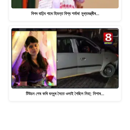
বিপদ বাঢ়িব পাৰে হিমন্ত বিশ্ব শৰ্মাৰ! মুখ্যমন্ত্ৰীৰ…
টিউচন শেষ কৰি বন্ধুৰ সৈতে ওলাই গৈছিল নিহা; নিশাৰ…