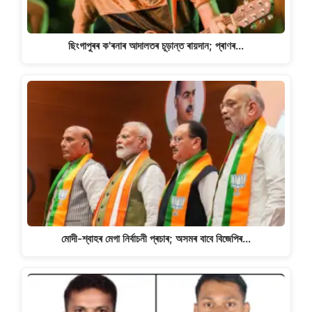
ছিংগাপুৰৰ ক'ৰনাৰ আদালতৰ চূড়ান্ত ৰায়দান; প্ৰাণৰ…
মোদী-শ্বাহৰ মেগা নিৰ্বাচনী প্ৰচাৰ; অসমৰ বাবে বিজেপিৰ…