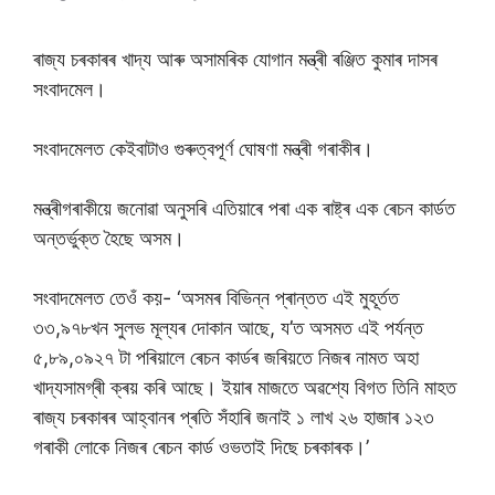
ৰাজ্য চৰকাৰৰ খাদ্য আৰু অসামৰিক যোগান মন্ত্ৰী ৰঞ্জিত কুমাৰ দাসৰ
সংবাদমেল।
সংবাদমেলত কেইবাটাও গুৰুত্বপূৰ্ণ ঘোষণা মন্ত্ৰী গৰাকীৰ।
মন্ত্ৰীগৰাকীয়ে জনোৱা অনুসৰি এতিয়াৰে পৰা এক ৰাষ্ট্ৰ এক ৰেচন কাৰ্ডত
অন্তৰ্ভুক্ত হৈছে অসম।
সংবাদমেলত তেওঁ কয়- ‘অসমৰ বিভিন্ন প্ৰান্তত এই মুহূৰ্তত
৩৩,৯৭৮খন সুলভ মূল্যৰ দোকান আছে, য’ত অসমত এই পৰ্যন্ত
৫,৮৯,০৯২৭ টা পৰিয়ালে ৰেচন কাৰ্ডৰ জৰিয়তে নিজৰ নামত অহা
খাদ্যসামগ্ৰী ক্ৰয় কৰি আছে। ইয়াৰ মাজতে অৱশ্যে বিগত তিনি মাহত
ৰাজ্য চৰকাৰৰ আহ্বানৰ প্ৰতি সঁহাৰি জনাই ১ লাখ ২৬ হাজাৰ ১২৩
গৰাকী লোকে নিজৰ ৰেচন কাৰ্ড ওভতাই দিছে চৰকাৰক।’