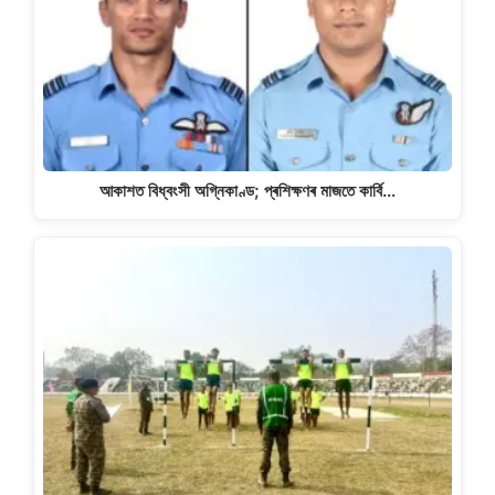
আকাশত বিধ্বংসী অগ্নিকাণ্ড; প্ৰশিক্ষণৰ মাজতে কাৰ্বি…