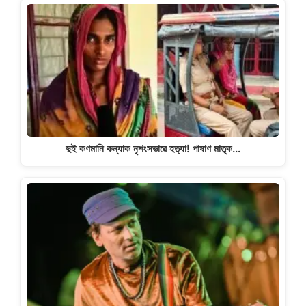
দুই কণমানি কন্যাক নৃশংসভাৱে হত্যা! পাষাণ মাতৃক…