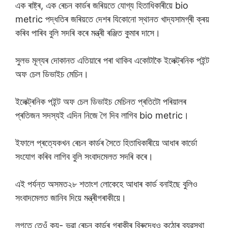
এক ৰাষ্ট্ৰ, এক ৰেচন কাৰ্ডৰ জৰিয়তে যোগ্য হিতাধিকাৰীয়ে bio
metric পদ্ধতিৰ জৰিয়তে দেশৰ যিকোনো স্থানত খাদ্যসামগ্ৰী ক্ৰয়
কৰিব পাৰিব বুলি সদৰি কৰে মন্ত্ৰী ৰঞ্জিত কুমাৰ দাসে।
সুলভ মূল্যৰ দোকানত এতিয়াৰে পৰা থাকিব একোটাকৈ ইলেক্ট্ৰনিক পইন্ট
অফ চেল ডিভাইচ মেচিন।
ইলেক্ট্ৰনিক পইন্ট অফ চেল ডিভাইচ মেচিনত প্ৰতিটো পৰিয়ালৰ
প্ৰতিজন সদস্যই এদিন নিজে গৈ দিব লাগিব bio metric।
ইফালে প্ৰত্যেকখন ৰেচন কাৰ্ডৰ সৈতে হিতাধিকাৰীয়ে আধাৰ কাৰ্ডো
সংযোগ কৰিব লাগিব বুলি সংবাদমেলত সদৰি কৰে।
এই পৰ্যন্ত অসমত২৮ শতাংশ লোকেহে আধাৰ কাৰ্ড বনাইছে বুলিও
সংবাদমেলত জানিব দিয়ে মন্ত্ৰীগৰাকীয়ে।
লগতে তেওঁ কয়- ভুৱা ৰেচন কাৰ্ডৰ গৰাকীৰ বিৰুদ্ধেও কঠোৰ ব্যৱস্থা