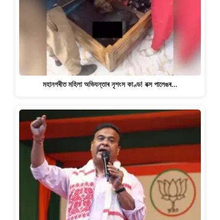
মহানগৰীত মহিলা অভিযন্তাৰ নৃশংস কাণ্ড! বক্স পালেঙৰ…