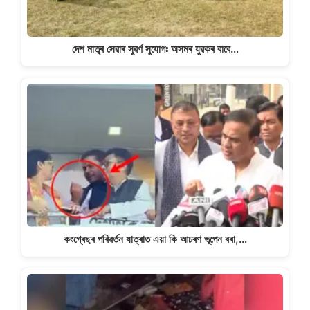
দেশ মাতৃৰ সেৱাৰ সুৱৰ্ণ সুযোগঃ অসমৰ যুৱকৰ বাবে…
কংগ্ৰেছৰ পৰিৱৰ্তন যাত্ৰাত এয়া কি আচৰণ ভূপেন বৰা,…