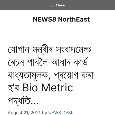
Menu
NEWS8 NorthEast
যোগান মন্ত্ৰীৰ সংবাদমেলঃ
ৰেচন পাবলৈ আধাৰ কাৰ্ড
বাধ্যতামূলক, প্ৰয়োগ কৰা
হ’ব Bio Metric
পদ্ধতি…
August 21, 2021
by
NEWS DESK