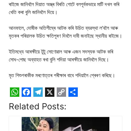
ৰাইজে জানিবলৈ দিয়াত অস্ত্ৰ বিৰতি গোটে বলপূৰ্বকভাৱে মাটি দখল কৰি
খেতি কৰা বুলি জানিবলৈ দিয়ে।
আনফালে, দোষীক অতিশীঘ্ৰে আটক কৰি উচিত ব্যৱস্থা ল’বলৈ আৰু
মৃতকৰ পৰিয়ালক উচিত ক্ষতিপূৰণ দিবলৈ দাবী জনাইছে স্থানীয় ৰাইজে।
ইতিমধ্যে আৰক্ষীয়ে টুটু সোণোৱাল আৰু এজন সদস্যক আটক কৰি
সোধ-পোছ অব্যাহত ৰখা বুলি শদিয়া আৰক্ষীয়ে জানিবলৈ দিছে।
মৃত শিশুগৰাকীক মৰণোত্তৰ পৰীক্ষাৰ বাবে শদিয়ালৈ প্ৰেৰণ কৰিছে।
W
F
T
X
C
S
Related Posts:
h
a
e
o
h
a
c
l
p
a
t
e
e
y
r