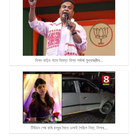
বিপদ বাঢ়িব পাৰে হিমন্ত বিশ্ব শৰ্মাৰ! মুখ্যমন্ত্ৰীৰ…
টিউচন শেষ কৰি বন্ধুৰ সৈতে ওলাই গৈছিল নিহা; নিশাৰ…