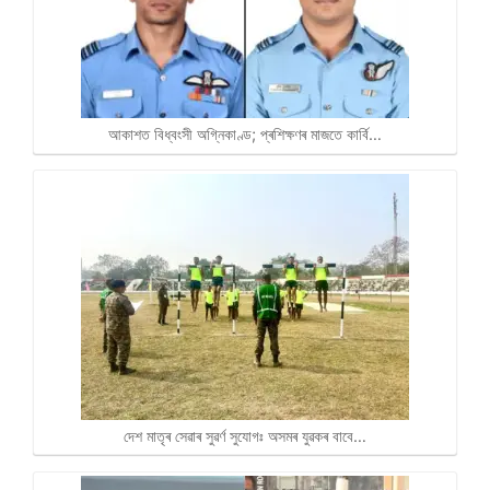
আকাশত বিধ্বংসী অগ্নিকাণ্ড; প্ৰশিক্ষণৰ মাজতে কাৰ্বি…
দেশ মাতৃৰ সেৱাৰ সুৱৰ্ণ সুযোগঃ অসমৰ যুৱকৰ বাবে…