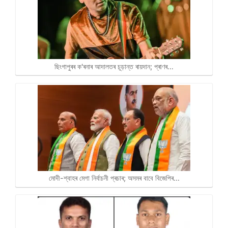
ছিংগাপুৰৰ ক'ৰনাৰ আদালতৰ চূড়ান্ত ৰায়দান; প্ৰাণৰ…
মোদী-শ্বাহৰ মেগা নিৰ্বাচনী প্ৰচাৰ; অসমৰ বাবে বিজেপিৰ…