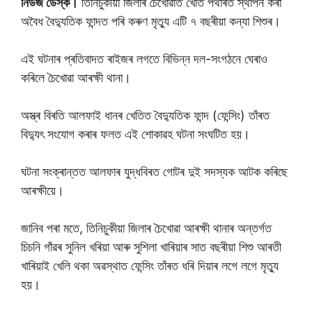
নিউজ ডেস্ক।
তিনিচুকীয়া জিলাৰ চৈখোৱাত খেতি পথাৰত স্থাপন কৰা
অবৈধ বৈদ্যুতিক ফান্দত পৰি কৰুণ মৃত্যু এটি ৭ বছৰীয়া কন্যা শিশুৰ।
এই ঘটনাৰ প্ৰতিবাদত ৰাইজৰ লগতে বিভিন্ন দল-সংগঠনে ঘেৰাও
কৰিলে চৈখোৱা আৰক্ষী থানা।
অস্ত্ৰ বিৰতি আলফাই ধানৰ খেতিত বৈদ্যুতিক ফান্দ (ফেন্সিং) তাঁৰত
বিদ্যুৎ সংযোগ কৰাৰ ফলত এই শােকাৱহ ঘটনা সংঘটিত হয়।
ঘটনা সংক্ৰান্তত আলফাৰ যুদ্ধবিৰত গােটৰ দুই সদস্যক আটক কৰিছে
আৰক্ষীয়ে।
জানিব পৰা মতে, তিনিচুকীয়া জিলাৰ চৈখোৱা আৰক্ষী থানাৰ অন্তৰ্গত
চিচনি গাঁৱৰ সুনিল খৰিয়া আৰু সুশিলা খাৰিয়াৰ সাত বছৰীয়া শিশু আৰতী
খাৰিয়াই খেলি থকা অৱস্থাত ফেন্সিং তাঁৰত ধৰি দিয়াৰ লগে লগে মৃত্যু
হয়।