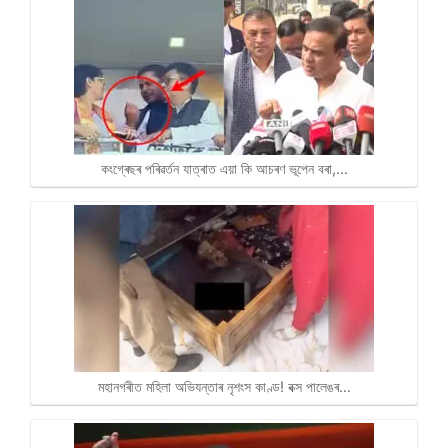
কংগ্ৰেছৰ পৰিৱৰ্তন যাত্ৰাত এয়া কি আচৰণ ভূপেন বৰা,…
মহানগৰীত মহিলা অভিযন্তাৰ নৃশংস কাণ্ড! বক্স পালেঙৰ…