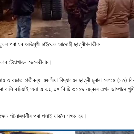
স্কুলৰ পৰা ঘৰ অভিমুখী চাইকেল আৰােহী ছাত্ৰীগৰাকীক।
জিলাৰ টেঙাখাতৰ ভেৰেকীবাম।
্ৰায় ৩ বজাত হাতীবন্ধা মজলীয়া বিদ্যালয়ৰ ছাত্ৰী চুবাৰা বেগমে (১৩) ব
া বালি কঢ়িয়াই অনা এ এছ ০৭ বি চি ৩৫২৯ নম্বৰৰ এখন ডাম্পাৰে খুন্
লকজন ঘটনাস্থলীৰ পৰা পলাই যাবলৈ সক্ষম হয়।