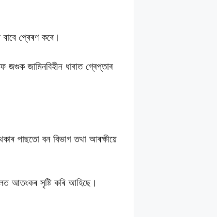
ৰ বাবে প্ৰেৰণ কৰে।
 জগুক জামিনবিহীন ধাৰাত গ্ৰেপ্তাৰ
 থকাৰ পাছতো বন বিভাগ তথা আৰক্ষীয়ে
্চলত আতংকৰ সৃষ্টি কৰি আহিছে।