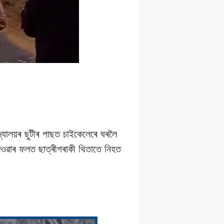
িদ্যালয়ৰ ছুটীৰ পাছত চাইকেলেৰে ঘৰলৈ
দিওৱাৰ ফলত ছাত্ৰীগৰাকী থিতাতে নিহত