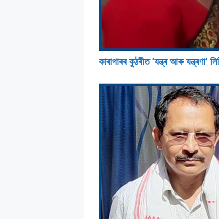
কাৰাগাৰৰ কুঠৰীত ‘যন্ত্ৰ আৰু যন্ত্ৰণা’