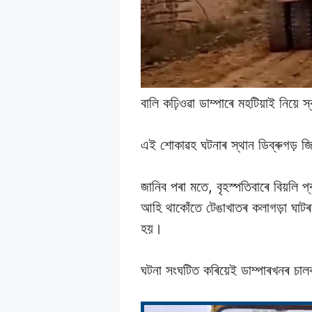
বালি কঢ়িওৱা ডাম্পাৰে মহটিয়াই নিয়ে 
এই শােকাৱহ ঘটনাৰ স্থান ডিব্ৰুগড় 
জানিব পৰা মতে, বৃহস্পতিবাৰে বিয়লি প
আহি থাকোঁতে টেঙাখাতৰ কলাগড়া ঘাটৰৰ
হয়।
ঘটনা সংঘটিত কৰিয়েই ডাম্পাৰখনৰ চা