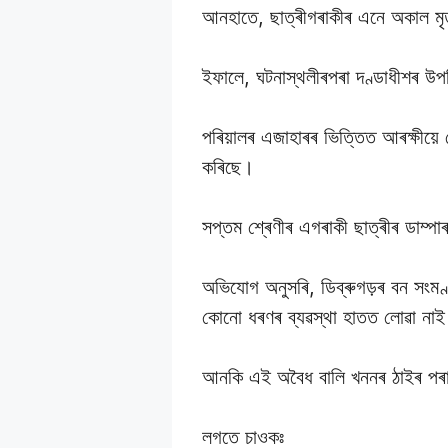
আনহাতে, ছাত্ৰীগৰাকীৰ এনে অকাল মৃ
ইফালে, ঘটনাস্থলীৰপৰা দণ্ডাধীশৰ উপস্
পৰিয়ালৰ এজাহাৰৰ ভিত্তিত আৰক্ষীয়ে 
কৰিছে।
সপ্তম শ্ৰেণীৰ এগৰাকী ছাত্ৰীৰ ডাম্পাৰৰ
অভিযােগ অনুসৰি, ডিব্ৰুগড়ৰ বন সংম
কোনো ধৰণৰ ব্যৱস্থা হাতত লোৱা না
আনকি এই অবৈধ বালি খননৰ ঠাইৰ পৰা ন
লগতে চাওকঃ