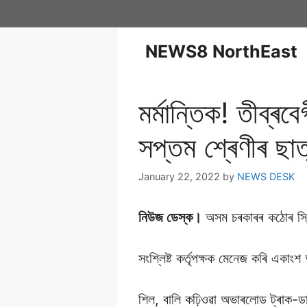
NEWS8 NorthEast
মৰ্মান্তিক! তীব্ৰব
সপ্তম শ্ৰেণীৰ ছাত
January 22, 2022
by
NEWS DESK
নিউজ ডেস্ক।
অসম চৰকাৰৰ কঠােৰ স্থি
সংশ্লিষ্ট কৰ্তৃপক্ষক মেনেজ কৰি একা
শিল, বালি কঢ়িওৱা অভাৰলােড ট্ৰাক-ডা