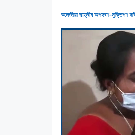
কলেজীয়া ছাত্ৰীৰ অপহৰণ-মুক্তিপণ দাব