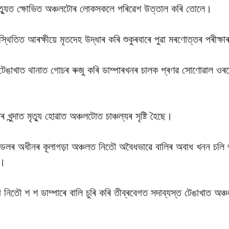
ত্যুত ক্ষােভিত অঞ্চলটোৰ লোকসকলে পৰিৱেশ উত্তাল কৰি তোলে।
থিতিত আৰক্ষীয়ে মৃতদেহ উদ্ধাৰ কৰি শুকুৰবাৰে পুৱা মৰণোত্তৰ পৰীক্ষা
টেঙাখাত থানাত গোচৰ ৰুজু কৰি ডাম্পাৰখনৰ চালক প্ৰণৱ সোণোৱাল ওৰফে
 খুন্দাত মৃত্যু হোৱাত অঞ্চলটোত চাঞ্চল্যৰ সৃষ্টি হৈছে।
ণ্ডলৰ অধীনৰ কূলাগড়া অঞ্চলত নিতৌ অবৈধভাৱে বালিৰ অবাধ খনন চলি
ই।
িতৌ শ শ ডাম্পাৰে বালি চুৰি কৰি তীব্ৰবেগত সদাব্যস্ত টেঙাখাত অঞ