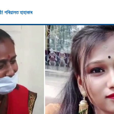
ী! পৰিয়ালত হাহাকাৰ