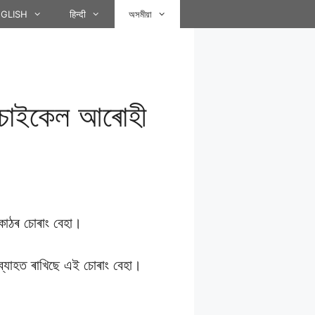
GLISH
हिन्दी
অসমীয়া
হত চাইকেল আৰােহী
কাঠৰ চােৰাং বেহা।
ব্যাহত ৰাখিছে এই চােৰাং বেহা।