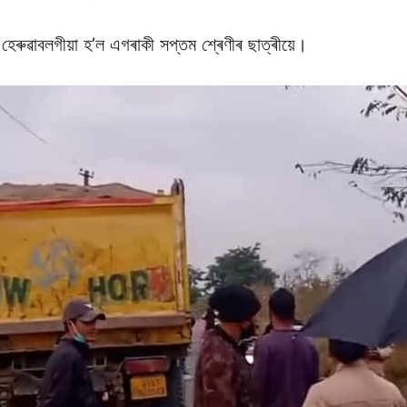
হেৰুৱাবলগীয়া হ’ল এগৰাকী সপ্তম শ্ৰেণীৰ ছাত্ৰীয়ে।