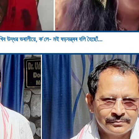
 লিখিব উদ্ধৱ ভৰালীয়ে, ক’লে- মই ষড়যন্ত্ৰৰ বলি হৈছোঁ…