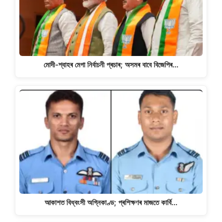
মোদী-শ্বাহৰ মেগা নিৰ্বাচনী প্ৰচাৰ; অসমৰ বাবে বিজেপিৰ…
আকাশত বিধ্বংসী অগ্নিকাণ্ড; প্ৰশিক্ষণৰ মাজতে কাৰ্বি…