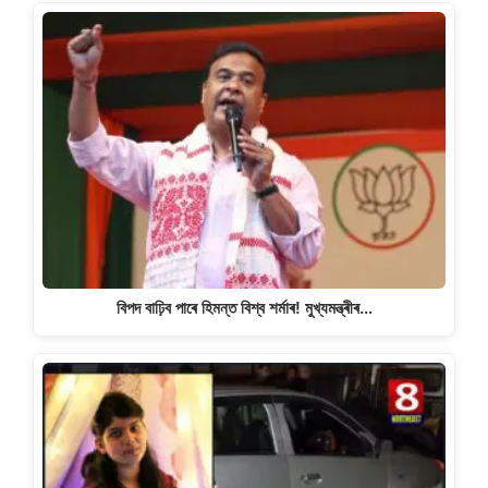
বিপদ বাঢ়িব পাৰে হিমন্ত বিশ্ব শৰ্মাৰ! মুখ্যমন্ত্ৰীৰ…