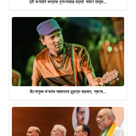
দুই কণমানি কন্যাক নৃশংসভাৱে হত্যা! পাষাণ মাতৃক…
ছিংগাপুৰৰ ক'ৰনাৰ আদালতৰ চূড়ান্ত ৰায়দান; প্ৰাণৰ…