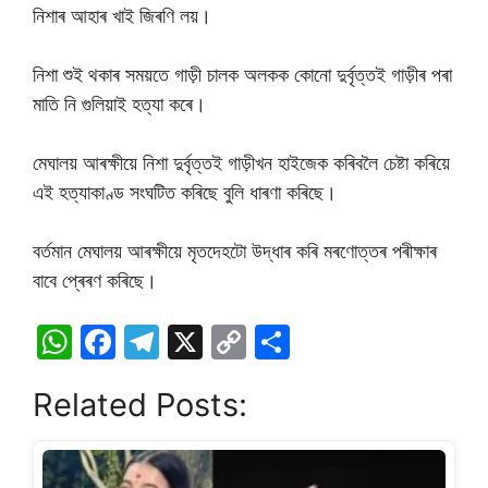
নিশাৰ আহাৰ খাই জিৰণি লয়।
নিশা শুই থকাৰ সময়তে গাড়ী চালক অলকক কোনো দুৰ্বৃত্তই গাড়ীৰ পৰা
মাতি নি গুলিয়াই হত্যা কৰে।
মেঘালয় আৰক্ষীয়ে নিশা দুৰ্বৃত্তই গাড়ীখন হাইজেক কৰিবলৈ চেষ্টা কৰিয়ে
এই হত্যাকাণ্ড সংঘটিত কৰিছে বুলি ধাৰণা কৰিছে।
বৰ্তমান মেঘালয় আৰক্ষীয়ে মৃতদেহটো উদ্ধাৰ কৰি মৰণোত্তৰ পৰীক্ষাৰ
বাবে প্ৰেৰণ কৰিছে।
W
F
T
X
C
S
h
a
el
o
h
Related Posts:
at
c
e
p
ar
s
e
gr
y
e
A
b
a
Li