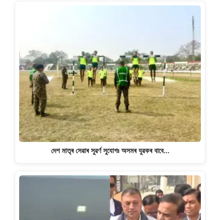
দেশ মাতৃৰ সেৱাৰ সুৱৰ্ণ সুযোগঃ অসমৰ যুৱকৰ বাবে…