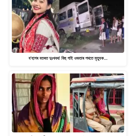
p
o
m
n
p
o
k
k
ব’হাগৰ বতৰত দুঃখবৰ! বিহু গাই ওভতাৰ পথতে মৃত্যুক…