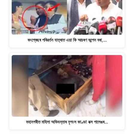
কংগ্ৰেছৰ পৰিৱৰ্তন যাত্ৰাত এয়া কি আচৰণ ভূপেন বৰা,…
মহানগৰীত মহিলা অভিযন্তাৰ নৃশংস কাণ্ড! বক্স পালেঙৰ…