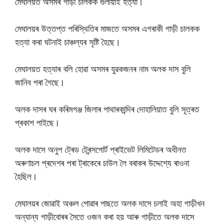
মেঘালয়ত অসমৰ গাড়ী চালকক গুলীয়াই হত্যা।
মেঘালয়ৰ উত্তপ্ত পৰিস্থিতিৰ মাজতে অসমৰ এগৰাকী গাড়ী চালকক
হত্যা কৰা ঘটনাই চাঞ্চল্যৰ সৃষ্টি হৈছে।
মেঘালয়ত হত্যাৰ বলি হোৱা অসমৰ যুৱকজনৰ নাম অলক দাস বুলি
জানিব পৰা গৈছে।
অলক দাসৰ ঘৰ কৰিমগঞ্জ জিলাৰ পাথাৰকান্দিৰ দোহালিয়াত বুলি সূত্ৰত
প্ৰকাশ পাইছে।
অলক দাসে অনুপ ট্ৰেড ট্ৰেন্সপোৰ্ট প্ৰাইভেট লিমিটেডৰ অধীনত
অৰুণাচল প্ৰদেশৰ পৰা ট্ৰাকেৰে চাউল লৈ বৰাকৰ উদ্দেশ্যে ৰাওনা
হৈছিল।
মেঘালয়ৰ জোৱাই অঞ্চল পোৱাৰ পাছতে অলক দাসে চলাই অহা গাড়ীখন
অন্যান্য গাড়ীবোৰৰ সৈতে ওজন কৰা হয় আৰু গাড়ীতে অলক দাসে