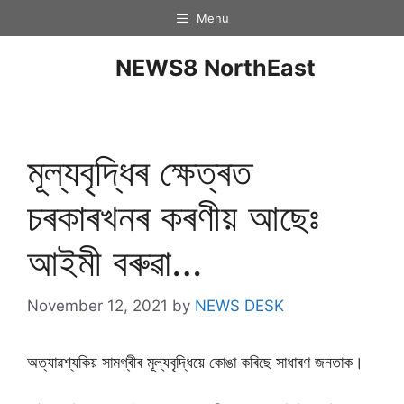
Menu
NEWS8 NorthEast
মূল্যবৃদ্ধিৰ ক্ষেত্ৰত
চৰকাৰখনৰ কৰণীয় আছেঃ
আইমী বৰুৱা…
November 12, 2021
by
NEWS DESK
অত্যাৱশ্যকিয় সামগ্ৰীৰ মূল্যবৃদ্ধিয়ে কোঙা কৰিছে সাধাৰণ জনতাক।