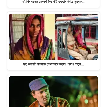
ব’হাগৰ বতৰত দুঃখবৰ! বিহু গাই ওভতাৰ পথতে মৃত্যুক…
দুই কণমানি কন্যাক নৃশংসভাৱে হত্যা! পাষাণ মাতৃক…