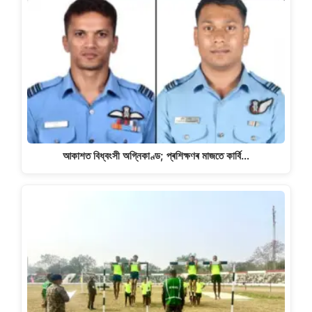
আকাশত বিধ্বংসী অগ্নিকাণ্ড; প্ৰশিক্ষণৰ মাজতে কাৰ্বি…