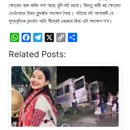
ক্ষেত্ৰত কাম কৰিব লগা আছে বুলি মই ভাবো। কিন্তু বাকী বহু ক্ষেত্ৰত
তেওঁলোকে ইমান সুন্দৰকৈ পদক্ষেপ লৈছে। গতিকে মই আশাবাদী যে
মূল্যবৃদ্ধিৰ সন্দৰ্ভত অতি শীঘ্ৰেই চৰকাৰে কিবা এটা পদক্ষেপ ল’ব।
W
F
T
X
C
S
h
a
el
o
h
Related Posts:
at
c
e
p
ar
s
e
gr
y
e
A
b
a
Li
p
o
m
n
p
o
k
k