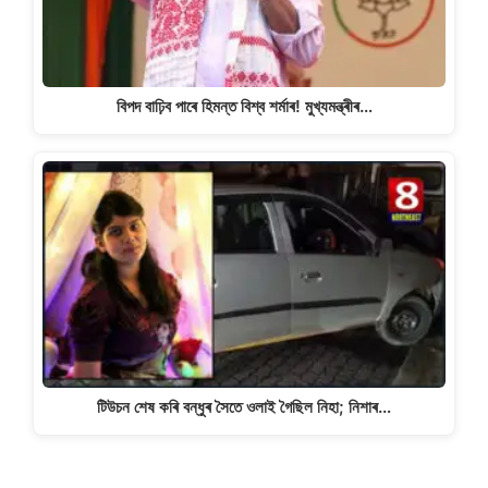
বিপদ বাঢ়িব পাৰে হিমন্ত বিশ্ব শৰ্মাৰ! মুখ্যমন্ত্ৰীৰ…
টিউচন শেষ কৰি বন্ধুৰ সৈতে ওলাই গৈছিল নিহা; নিশাৰ…