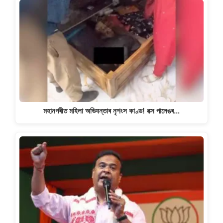
মহানগৰীত মহিলা অভিযন্তাৰ নৃশংস কাণ্ড! বক্স পালেঙৰ…