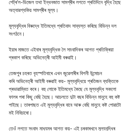
পেট্ৰ’ল-ডিজেল তথা ইন্ধনজাত সামগ্ৰীৰ লগতে প্ৰতিদিনে বৃদ্ধি হৈছে
অত্যাৱশ্যকিয় সামগ্ৰীৰ মূল্য।
মূল্যবৃদ্ধিৰ বিৰুদ্ধে ইতিমধ্যে প্ৰতিবাদ সাব্যস্ত কৰিছে বিভিন্ন দল
সংগঠনে।
ইয়াৰ মাজতে এইবাৰ মূল্যবৃদ্ধিক লৈ সাংবাদিকৰ আগত প্ৰতিক্ৰিয়া
প্ৰকাশ কৰিছে অভিনেত্ৰী আইমী বৰুৱাই।
তেজপুৰ চহৰত বৃহস্পতিবাৰে এখন জুৱেলাৰীৰ বিপনী উন্মোচন
কৰি অভিনেত্ৰী আইমী বৰুৱাই কয়- মূল্যবৃদ্ধিয়ে প্ৰতিজন ব্যক্তিকে
প্ৰভাৱাম্বিত কৰে। বহু লোকে ইতিমধ্যে কৈছে যে মূল্যবৃদ্ধি সকলো
ফালৰ পৰা কিছু বেছি হৈছে। আচলতে দুটা বছৰ বিভিন্ন মানুহে বহু কষ্ট
পাইছে। তাৰপাছত এই মূল্যবৃদ্ধিৰ বাবে আৰু বেছি মানুহে কষ্ট পোৱাটো
মই নিবিচাৰো।
তেওঁ লগতে সংবাদ মাধ্যমৰ আগত কয়- এই চৰকাৰখনে মূল্যবৃদ্ধিৰ