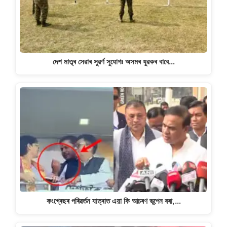
দেশ মাতৃৰ সেৱাৰ সুৱৰ্ণ সুযোগঃ অসমৰ যুৱকৰ বাবে…
কংগ্ৰেছৰ পৰিৱৰ্তন যাত্ৰাত এয়া কি আচৰণ ভূপেন বৰা,…