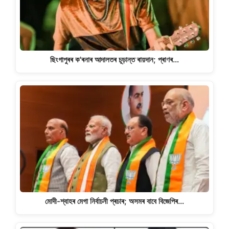
ছিংগাপুৰৰ ক'ৰনাৰ আদালতৰ চূড়ান্ত ৰায়দান; প্ৰাণৰ…
মোদী-শ্বাহৰ মেগা নিৰ্বাচনী প্ৰচাৰ; অসমৰ বাবে বিজেপিৰ…