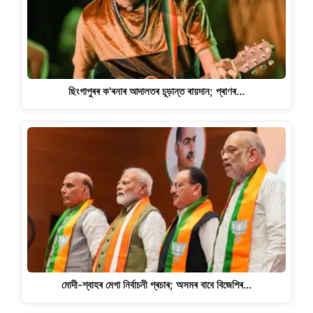
ছিংগাপুৰৰ ক'ৰনাৰ আদালতৰ চূড়ান্ত ৰায়দান; প্ৰাণৰ…
মোদী-শ্বাহৰ মেগা নিৰ্বাচনী প্ৰচাৰ; অসমৰ বাবে বিজেপিৰ…