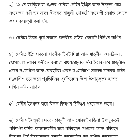
২) ১৯খন ব্যক্তিগত খণ্ডৰ ফেৰীত মেৰিন ইঞ্জিন আৰু উন্নত সেৱা
সংযোজন কৰি ছয় মাহৰ ভিতৰত মাজুলী-যোৰহাট সংযোগী সেৱাত চলাচল
কৰাৰ ব্যৱস্থা কৰা হ’ব৷
৩) ফেৰীত উঠাৰ পূৰ্বে সকলো যাত্ৰীয়ে লাইফ জেকেট পিন্ধিব লাগিব।
৪) ফেৰীত উঠা সকলো যাত্ৰীক টিকট দিয়া আৰু যাত্ৰীৰ নাম-ঠিকনা,
যোগাযোগ নম্বৰ পঞ্জীয়ন কৰাতো বাধ্যতামূলক হ’ব৷ ইয়াৰ বাবে মাজুলীত
এজন দণ্ডাধীশ আৰু যোৰহাটত এজন দণ্ডাধীশে সকলো তদাৰক কৰিব৷
দণ্ডাধীশ দুয়োজনে প্ৰতিদিনৰ প্ৰতিবেদন জিলা উপায়ুক্তৰ হাতত
দাখিল কৰিব লাগিব৷
৫) ফেৰীৰ ইন্ধনৰ বাবে বিত্ত বিভাগৰ চিলিঙৰ প্ৰয়োজন নহ’ব।
৬) ফেৰী ঘাটসমূহলৈ সঘনে মাজুলী আৰু যোৰহাটৰ জিলা উপায়ুক্তই
পৰিদৰ্শন কৰিব৷ আভ্যন্তৰীণ জল পৰিবহণৰ সঞ্চালক আৰু পৰিবহণ
বিভাগৰ শীৰ্ষ বিষয়াসকলে সঘনাই ঘাটসমূহলৈ যাব লাগিব৷ ঘাটসমূহত