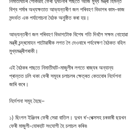
নিমাতীঘাটৰ শোকাৱহ ফেৰী দুৰ্ঘটনাৰ পাছতে আজি মুখ্য মন্ত্ৰী হিমন্ত
বিশ্ব শৰ্মাৰ অধ্যক্ষতাত আভ্যন্তৰীণ জল পৰিবহণ বিভাগৰ কাম-কাজ
সন্দৰ্ভত এক পৰ্যালোচনা বৈঠক অনুষ্ঠিত কৰা হয়।
আভ্যন্তৰীণ জল পৰিবহণ বিভাগটোক বিশেষ গতি দিবলৈ সক্ষম নোহোৱা
মন্ত্ৰী চন্দ্ৰমোহন পাটোৱাৰীক লগত লৈ দেওবাৰে পৰ্যবেক্ষণ বৈঠকত বহিল
মুখ্যমন্ত্ৰীগৰাকী।
এই বৈঠকৰ পাছতে নিমাতীঘাট-মাজুলীৰ লগতে ৰাজ্যৰ অন্যান্য
প্ৰান্তত চলি থকা ফেৰী সমূহৰ চলাচলৰ ক্ষেত্ৰত কেতবোৰ নিৰ্দেশনা
জাৰি কৰে।
নিৰ্দেশনা সমূহ হৈছে–
১) ছিংগল ইঞ্জিনৰ ফেৰী সেৱা বাতিল। দুখন ৰ’-পেক্সসহ চৰকাৰী ছয়খন
ফেৰী মাজুলী-যোৰহাট সংযোগী হৈ চলাচল কৰিব৷