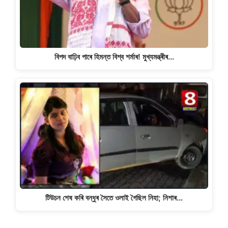
বিপদ বাঢ়িব পাৰে হিমন্ত বিশ্ব শৰ্মাৰ! মুখ্যমন্ত্ৰীৰ…
টিউচন শেষ কৰি বন্ধুৰ সৈতে ওলাই গৈছিল নিহা; নিশাৰ…