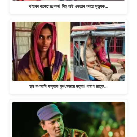
ব’হাগৰ বতৰত দুঃখবৰ! বিহু গাই ওভতাৰ পথতে মৃত্যুক…
দুই কণমানি কন্যাক নৃশংসভাৱে হত্যা! পাষাণ মাতৃক…