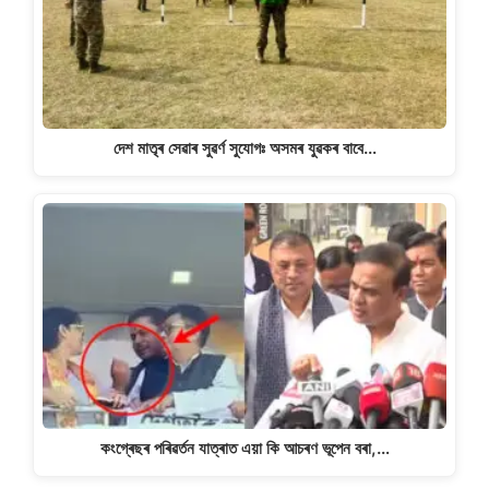
দেশ মাতৃৰ সেৱাৰ সুৱৰ্ণ সুযোগঃ অসমৰ যুৱকৰ বাবে…
কংগ্ৰেছৰ পৰিৱৰ্তন যাত্ৰাত এয়া কি আচৰণ ভূপেন বৰা,…