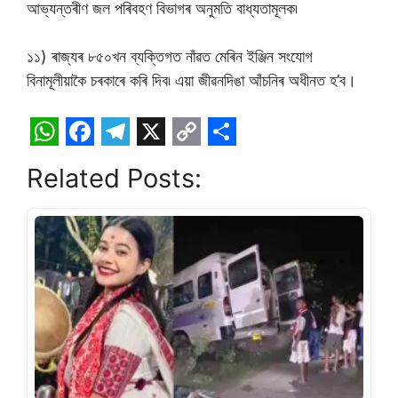
আভ্যন্তৰীণ জল পৰিবহণ বিভাগৰ অনুমতি বাধ্যতামূলক৷
১১) ৰাজ্যৰ ৮৫০খন ব্যক্তিগত নাঁৱত মেৰিন ইঞ্জিন সংযোগ
বিনামূলীয়াকৈ চৰকাৰে কৰি দিব৷ এয়া জীৱনদিঙা আঁচনিৰ অধীনত হ’ব।
W
F
T
X
C
S
Related Posts:
h
a
e
o
h
a
c
l
p
a
t
e
e
y
r
s
b
g
L
e
A
o
r
i
p
o
a
n
p
k
m
k