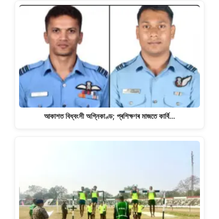
আকাশত বিধ্বংসী অগ্নিকাণ্ড; প্ৰশিক্ষণৰ মাজতে কাৰ্বি…