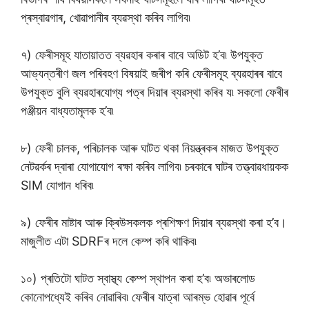
প্ৰস্বাৱগাৰ, খোৱাপানীৰ ব্যৱস্থা কৰিব লাগিব৷
৭) ফেৰীসমূহ যাতায়াতত ব্যৱহাৰ কৰাৰ বাবে অডিট হ’ব৷ উপযুক্ত
আভ্যন্তৰীণ জল পৰিবহণ বিষয়াই জৰীপ কৰি ফেৰীসমূহ ব্যৱহাৰৰ বাবে
উপযুক্ত বুলি ব্যৱহাৰযোগ্য পত্ৰ দিয়াৰ ব্যৱস্থা কৰিব য৷ সকলো ফেৰীৰ
পঞ্জীয়ন বাধ্যতামূলক হ’ব৷
৮) ফেৰী চালক, পৰিচালক আৰু ঘাটত থকা নিয়ন্ত্ৰকৰ মাজত উপযুক্ত
নেটৱৰ্কৰ দ্বাৰা যোগাযোগ ৰক্ষা কৰিব লাগিব৷ চৰকাৰে ঘাটৰ তত্ত্বাৱধায়কক
SIM যোগান ধৰিব৷
৯) ফেৰীৰ মাষ্টাৰ আৰু ক্ৰিউসকলক প্ৰশিক্ষণ দিয়াৰ ব্যৱস্থা কৰা হ’ব।
মাজুলীত এটা SDRFৰ দলে কেম্প কৰি থাকিব৷
১০) প্ৰতিটো ঘাটত স্বাস্থ্য কেম্প স্থাপন কৰা হ’ব৷ অভাৰলোড
কোনোপধ্যেই কৰিব নোৱাৰিব৷ ফেৰীৰ যাত্ৰা আৰম্ভ হোৱাৰ পূৰ্বে