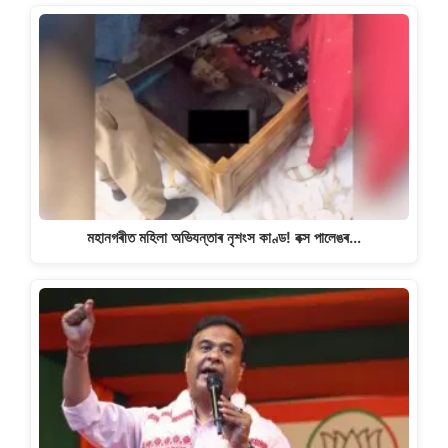
মহানগৰীত মহিলা অভিযন্তাৰ নৃশংস কাণ্ড! বক্স পালেঙৰ…