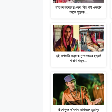
p
o
a
n
ব’হাগৰ বতৰত দুঃখবৰ! বিহু গাই ওভতাৰ
p
k
m
k
পথতে মৃত্যুক…
দুই কণমানি কন্যাক নৃশংসভাৱে হত্যা!
পাষাণ মাতৃক…
ছিংগাপুৰৰ ক'ৰনাৰ আদালতৰ চূড়ান্ত