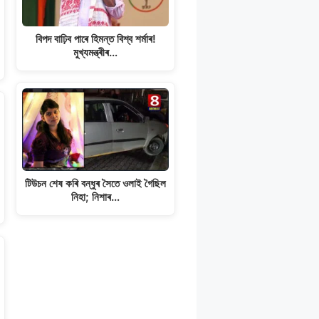
বিপদ বাঢ়িব পাৰে হিমন্ত বিশ্ব শৰ্মাৰ!
মুখ্যমন্ত্ৰীৰ…
টিউচন শেষ কৰি বন্ধুৰ সৈতে ওলাই গৈছিল
নিহা; নিশাৰ…