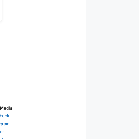
 Media
book
agram
ter