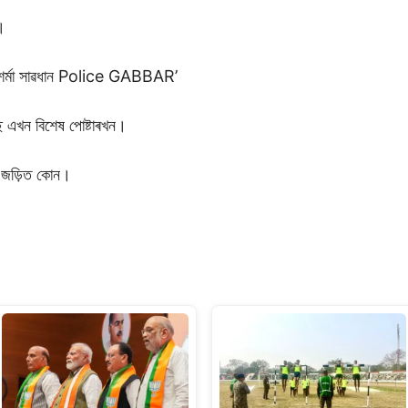
।
্ব শৰ্মা সাৱধান Police GABBAR’
ছে এখন বিশেষ পোষ্টাৰখন।
ে জড়িত কোন।