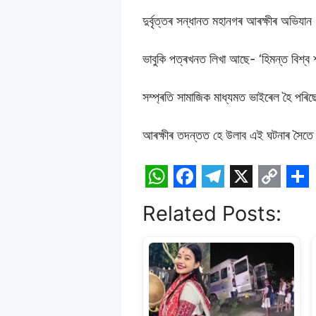
দুৰ্বৃত্তৰ সন্ধানত মহানগৰ আৰক্ষীৰ অভিযান
ভাবুকি পত্ৰখনত লিখা আছে- ‘হিমন্ত বিশ
সম্প্ৰতি সামাজিক মাধ্যমত ভাইৰেল হৈ পৰি
আৰক্ষীৰ তদন্তত হে উলাব এই ঘটনাৰ সৈত
W
F
T
X
C
S
Related Posts:
h
a
e
o
h
a
c
l
p
a
t
e
e
y
r
s
b
g
L
e
A
o
r
i