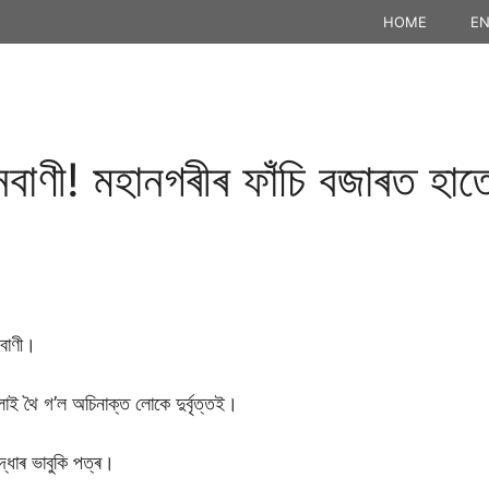
HOME
EN
ধানবাণী! মহানগৰীৰ ফাঁচি বজাৰত হাত
ানবাণী।
েলাই থৈ গ’ল অচিনাক্ত লোকে দুৰ্বৃত্তই।
দ্ধাৰ ভাবুকি পত্ৰ।