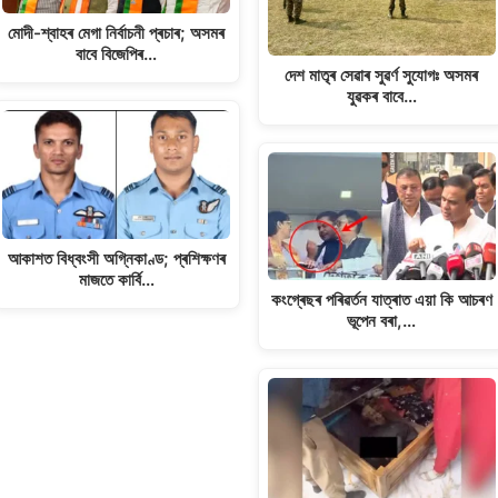
মোদী-শ্বাহৰ মেগা নিৰ্বাচনী প্ৰচাৰ; অসমৰ
বাবে বিজেপিৰ…
দেশ মাতৃৰ সেৱাৰ সুৱৰ্ণ সুযোগঃ অসমৰ
যুৱকৰ বাবে…
আকাশত বিধ্বংসী অগ্নিকাণ্ড; প্ৰশিক্ষণৰ
মাজতে কাৰ্বি…
কংগ্ৰেছৰ পৰিৱৰ্তন যাত্ৰাত এয়া কি আচৰণ
ভূপেন বৰা,…