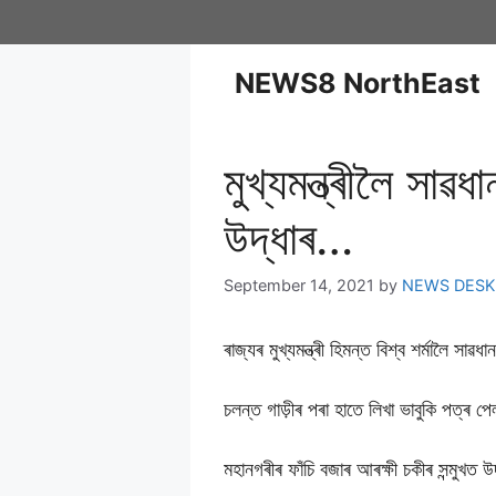
NEWS8 NorthEast
মুখ্যমন্ত্ৰীলৈ সাৱ
উদ্ধাৰ…
September 14, 2021
by
NEWS DESK
ৰাজ্যৰ মুখ্যমন্ত্ৰী হিমন্ত বিশ্ব শৰ্মালৈ সাৱধ
চলন্ত গাড়ীৰ পৰা হাতে লিখা ভাবুকি পত্ৰ প
মহানগৰীৰ ফাঁচি বজাৰ আৰক্ষী চকীৰ সন্মুখত উ