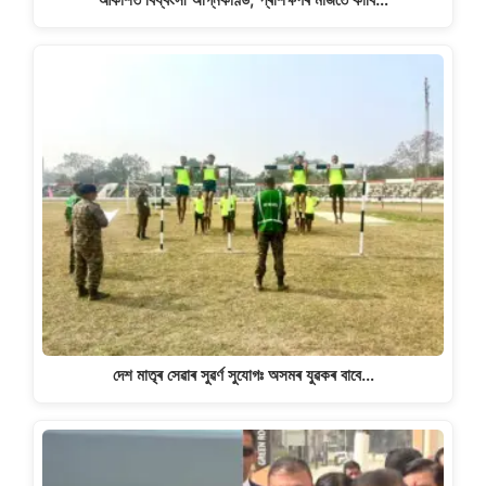
দেশ মাতৃৰ সেৱাৰ সুৱৰ্ণ সুযোগঃ অসমৰ যুৱকৰ বাবে…