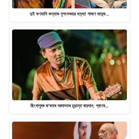
দুই কণমানি কন্যাক নৃশংসভাৱে হত্যা! পাষাণ মাতৃক…
ছিংগাপুৰৰ ক'ৰনাৰ আদালতৰ চূড়ান্ত ৰায়দান; প্ৰাণৰ…