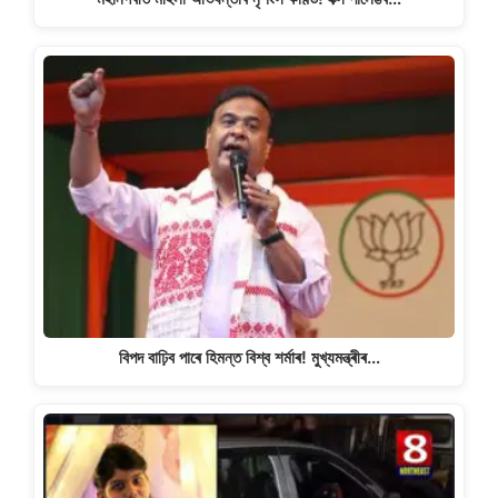
বিপদ বাঢ়িব পাৰে হিমন্ত বিশ্ব শৰ্মাৰ! মুখ্যমন্ত্ৰীৰ…