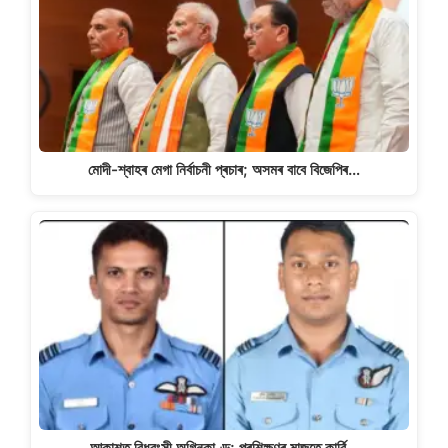
মোদী-শ্বাহৰ মেগা নিৰ্বাচনী প্ৰচাৰ; অসমৰ বাবে বিজেপিৰ…
আকাশত বিধ্বংসী অগ্নিকাণ্ড; প্ৰশিক্ষণৰ মাজতে কাৰ্বি…