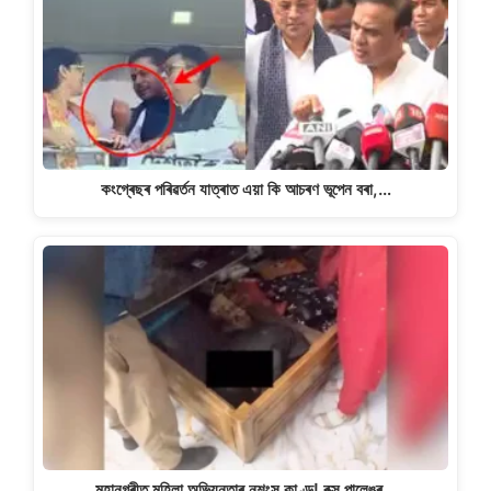
কংগ্ৰেছৰ পৰিৱৰ্তন যাত্ৰাত এয়া কি আচৰণ ভূপেন বৰা,…
মহানগৰীত মহিলা অভিযন্তাৰ নৃশংস কাণ্ড! বক্স পালেঙৰ…