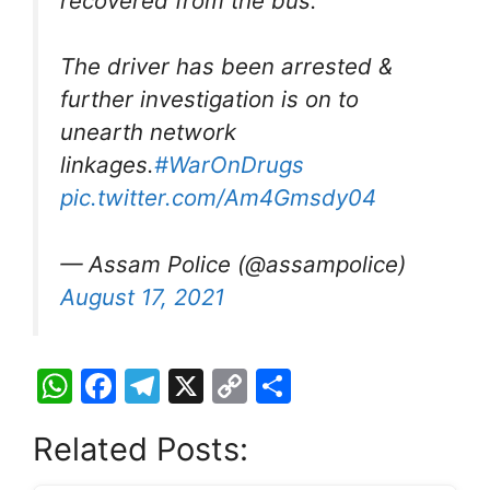
recovered from the bus.
The driver has been arrested &
further investigation is on to
unearth network
linkages.
#WarOnDrugs
pic.twitter.com/Am4Gmsdy04
— Assam Police (@assampolice)
August 17, 2021
W
F
T
X
C
S
h
a
el
o
h
Related Posts:
at
c
e
p
ar