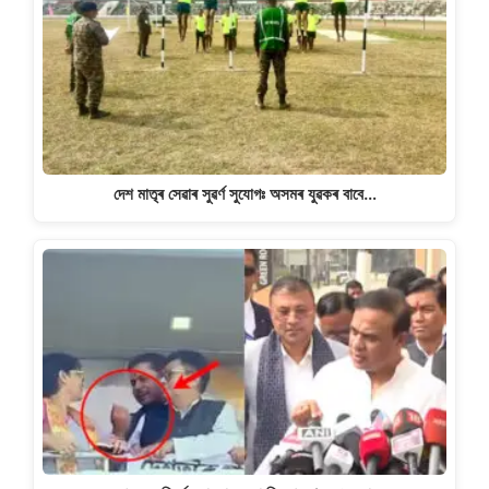
দেশ মাতৃৰ সেৱাৰ সুৱৰ্ণ সুযোগঃ অসমৰ যুৱকৰ বাবে…