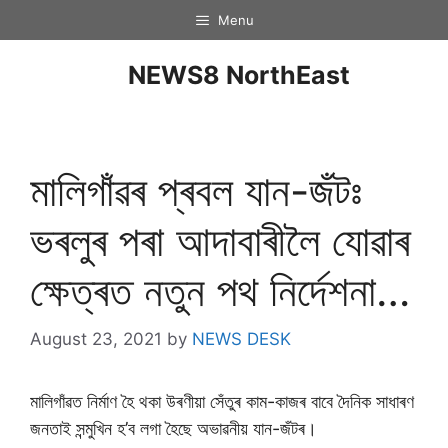
Menu
NEWS8 NorthEast
মালিগাঁৱৰ প্ৰবল যান-জঁটঃ
ভৰলুৰ পৰা আদাবাৰীলৈ যোৱাৰ
ক্ষেত্ৰত নতুন পথ নিৰ্দেশনা…
August 23, 2021
by
NEWS DESK
মালিগাঁৱত নিৰ্মাণ হৈ থকা উৰণীয়া সেঁতুৰ কাম-কাজৰ বাবে দৈনিক সাধাৰণ
জনতাই সন্মুখিন হ’ব লগা হৈছে অভাৱনীয় যান-জঁটৰ।