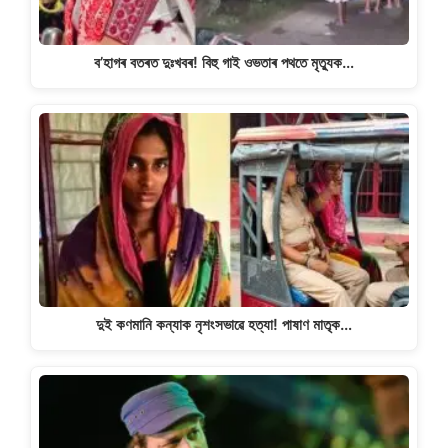
ব’হাগৰ বতৰত দুঃখবৰ! বিহু গাই ওভতাৰ পথতে মৃত্যুক…
দুই কণমানি কন্যাক নৃশংসভাৱে হত্যা! পাষাণ মাতৃক…