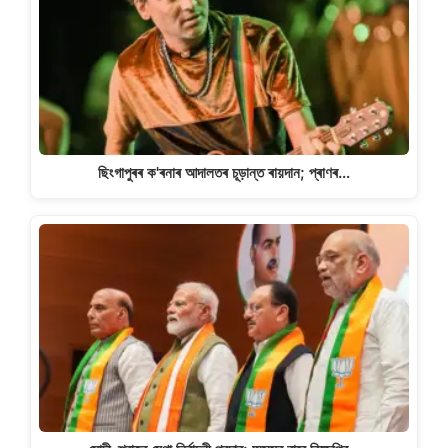
ছিংগাপুৰৰ ক'ৰনাৰ আদালতৰ চূড়ান্ত ৰায়দান; প্ৰাণৰ…