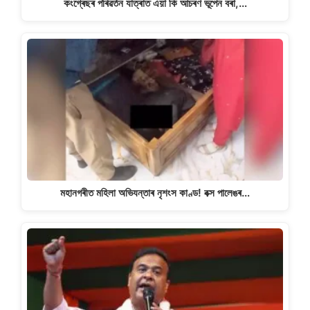
কংগ্ৰেছৰ পৰিৱৰ্তন যাত্ৰাত এয়া কি আচৰণ ভূপেন বৰা,…
মহানগৰীত মহিলা অভিযন্তাৰ নৃশংস কাণ্ড! বক্স পালেঙৰ…