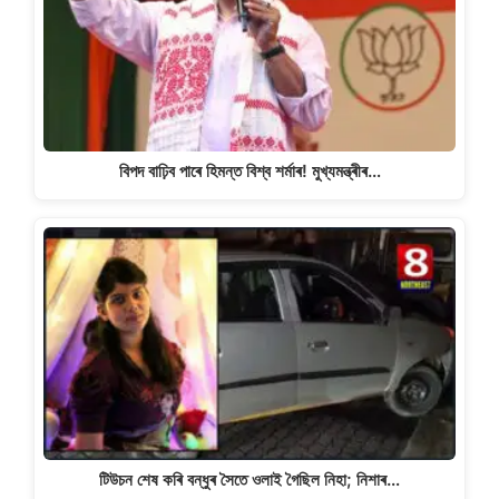
বিপদ বাঢ়িব পাৰে হিমন্ত বিশ্ব শৰ্মাৰ! মুখ্যমন্ত্ৰীৰ…
টিউচন শেষ কৰি বন্ধুৰ সৈতে ওলাই গৈছিল নিহা; নিশাৰ…