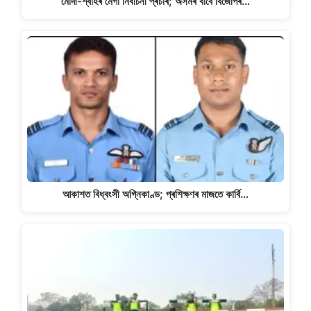
মোদী-শ্বাহৰ মেগা নিৰ্বাচনী প্ৰচাৰ; অসমৰ বাবে বিজেপিৰ…
আকাশত বিধ্বংসী অগ্নিকাণ্ড; প্ৰশিক্ষণৰ মাজতে কাৰ্বি…