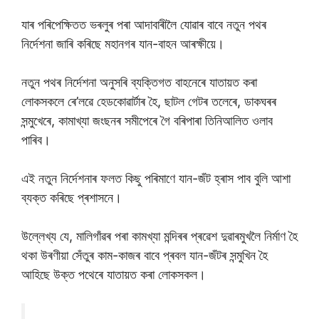
যাৰ পৰিপেক্ষিতত ভৰলুৰ পৰা আদাবাৰীলৈ যোৱাৰ বাবে নতুন পথৰ
নিৰ্দেশনা জাৰি কৰিছে মহানগৰ যান-বাহন আৰক্ষীয়ে।
নতুন পথৰ নিৰ্দেশনা অনুসৰি ব্যক্তিগত বাহনেৰে যাতায়ত কৰা
লোকসকলে ৰে’লৱে হেডকোৱাৰ্টাৰ হৈ, ছাটল গেটৰ তলেৰে, ডাকঘৰৰ
সন্মুখেৰে, কামাখ্যা জংছনৰ সমীপেৰে গৈ বৰিপাৰা তিনিআলিত ওলাব
পাৰিব।
এই নতুন নিৰ্দেশনাৰ ফলত কিছু পৰিমাণে যান-জঁট হ্ৰাস পাব বুলি আশা
ব্যক্ত কৰিছে প্ৰশাসনে।
উল্লেখ্য যে, মালিগাঁৱৰ পৰা কামখ্যা মন্দিৰৰ প্ৰৱেশ দুৱাৰমুখলৈ নিৰ্মাণ হৈ
থকা উৰণীয়া সেঁতুৰ কাম-কাজৰ বাবে প্ৰবল যান-জঁটৰ সন্মুখিন হৈ
আহিছে উক্ত পথেৰে যাতায়ত কৰা লোকসকল।