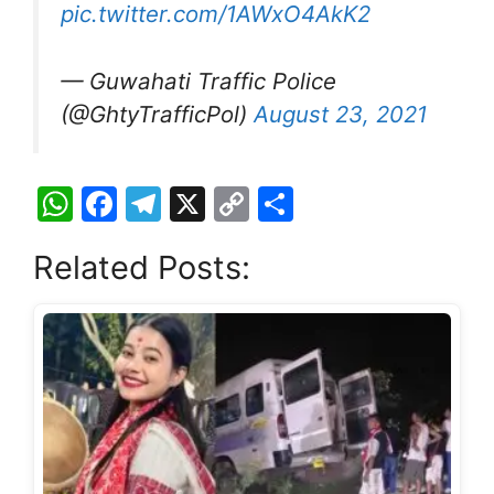
pic.twitter.com/1AWxO4AkK2
— Guwahati Traffic Police
(@GhtyTrafficPol)
August 23, 2021
W
F
T
X
C
S
h
a
el
o
h
Related Posts:
at
c
e
p
ar
s
e
gr
y
e
A
b
a
Li
p
o
m
n
p
o
k
k