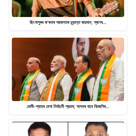
ছিংগাপুৰৰ ক'ৰনাৰ আদালতৰ চূড়ান্ত ৰায়দান; প্ৰাণৰ…
মোদী-শ্বাহৰ মেগা নিৰ্বাচনী প্ৰচাৰ; অসমৰ বাবে বিজেপিৰ…