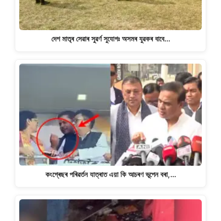
দেশ মাতৃৰ সেৱাৰ সুৱৰ্ণ সুযোগঃ অসমৰ যুৱকৰ বাবে…
কংগ্ৰেছৰ পৰিৱৰ্তন যাত্ৰাত এয়া কি আচৰণ ভূপেন বৰা,…