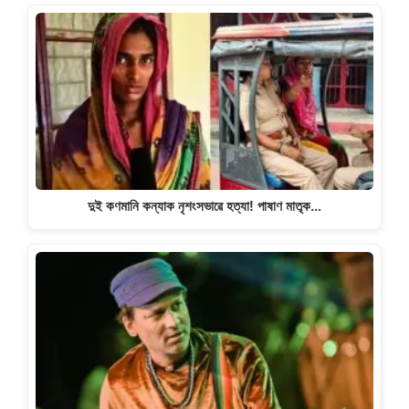
দুই কণমানি কন্যাক নৃশংসভাৱে হত্যা! পাষাণ মাতৃক…