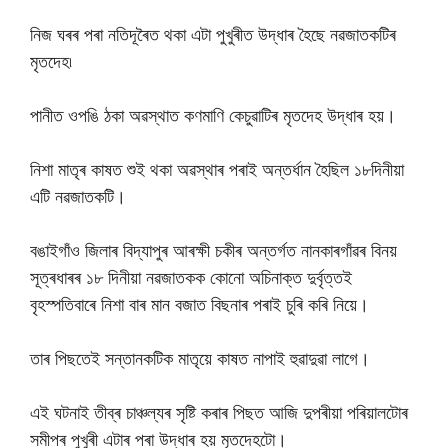
নিজ ঘৰৰ পৰা নতিদূৰৈত থকা এটা পুখুৰীত উদ্ধাৰ হৈছে নৱজাতকটিৰ
মৃতদেহ৷
পানীত ওপঙি ঠকা অৱস্থাত কণমাণি কেচুৱাটিৰ মৃতদেহ উদ্ধাৰ হয়।
নিশা মাতৃৰ কাষত শুই থকা অৱস্থাৰ পৰাই অন্তৰ্ধান হৈছিল ১৮দিনীয়া
এটি নৱজাতকটি।
বঙাইগাঁও জিলাৰ বিদ্যাপুৰ আৰক্ষী চকীৰ অন্তৰ্গত নানকাৰগাঁৱৰ বিনয়
সূত্ৰধাৰৰ ১৮ দিনীয়া নৱজাতকক কোনো অচিনাক্ত দুৰ্বৃত্তই
বৃহস্পতিবাৰে নিশা বাৰ মান বজাত বিছনাৰ পৰাই চুৰি কৰি নিয়ে।
তাৰ পিছতেই সন্তানকটিক মাতৃয়ে কাষত নাপাই হুৱাদুৱা লাগে।
এই ঘটনাই তীব্ৰ চাঞ্চল্যৰ সৃষ্টি কৰাৰ পিছত আজি দুপৰীয়া পৰিয়ালটোৰ
সমীপৰ পুখুৰী এটাৰ পৰা উদ্ধাৰ হয় মৃতদেহটো।