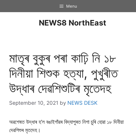
Menu
NEWS8 NorthEast
মাতৃৰ বুকুৰ পৰা কাঢ়ি নি ১৮
দিনীয়া শিশুক হত্যা, পুখুৰীত
উদ্ধাৰ দেৱশিশুটিৰ মৃতেদহ
September 10, 2021
by
NEWS DESK
অৱশেষত উদ্ধাৰ হ’ল বঙাইগাঁৱৰ বিদ্যাপুৰত নিশা চুৰি হোৱা ১৮ দিনীয়া
দেৱশিশুৰ মৃতদেহ।