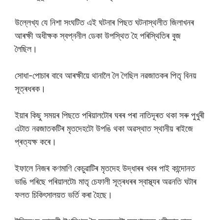
উল্লেখ্য যে নিশা সংঘটিত এই ঘটনাৰ পিছত ঘটনাস্থলীত জিলাখনৰ
আৰক্ষী অধীক্ষক স্বপ্ননীল ডেকা উপস্থিত হৈ পৰিস্থিতিৰ বুজ
লৈছিল।
সোধা-পোচাৰ বাবে আৰক্ষীয়ে থানালৈ লৈ গৈছিল নৱজাতকৰ পিতৃ বিনয়
সূত্ৰধৰক।
ইয়াৰ কিছু সময়ৰ পিছতে পৰিয়ালটোৰ ঘৰৰ পৰা নাতিদূৰত থকা সৰু পুখুৰী
এটাত নৱজাতকটিৰ মৃতদেহটো উপঙি থকা অৱস্থাত স্থানীয় ৰাইজে
প্ৰত্যক্ষ কৰে।
ইফালে নিজৰ কণমাণি কেচুৱাটিৰ মৃতদেহ উদ্ধাৰৰ খবৰ পাই কান্দোনত
ভাঙি পৰিছে পৰিয়ালটো৷ মাতৃ চেফালী সূত্ৰধৰৰ স্বাস্থ্যৰ অৱনতি ঘটাৰ
ফলত চিকিৎসালয়ত ভৰ্তি কৰা হৈছে।