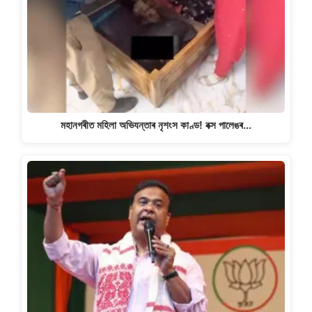
মহানগৰীত মহিলা অভিযন্তাৰ নৃশংস কাণ্ড! বক্স পালেঙৰ…