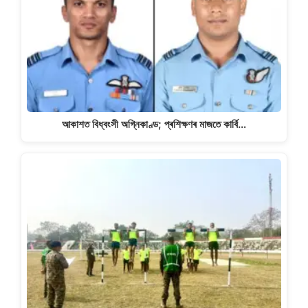
আকাশত বিধ্বংসী অগ্নিকাণ্ড; প্ৰশিক্ষণৰ মাজতে কাৰ্বি…