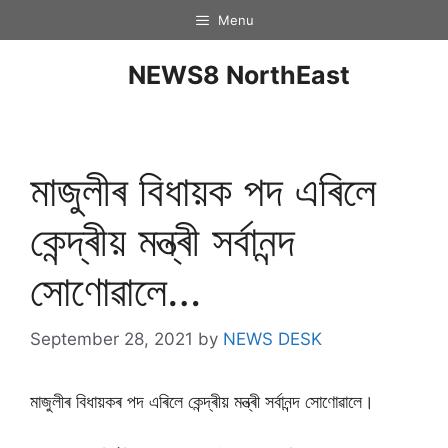
Menu
NEWS8 NorthEast
মাজুলীৰ বিধায়ক পদ এৰিলে
কেন্দ্ৰীয় মন্ত্ৰী সৰ্বানন্দ
সোণোৱালে…
September 28, 2021
by
NEWS DESK
মাজুলীৰ বিধায়কৰ পদ এৰিলে কেন্দ্ৰীয় মন্ত্ৰী সৰ্বানন্দ সোণোৱালে।