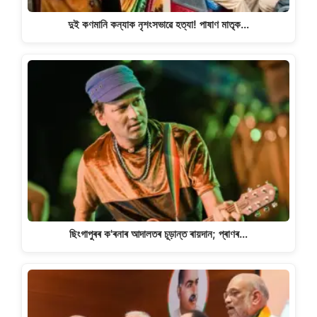
দুই কণমানি কন্যাক নৃশংসভাৱে হত্যা! পাষাণ মাতৃক…
ছিংগাপুৰৰ ক'ৰনাৰ আদালতৰ চূড়ান্ত ৰায়দান; প্ৰাণৰ…