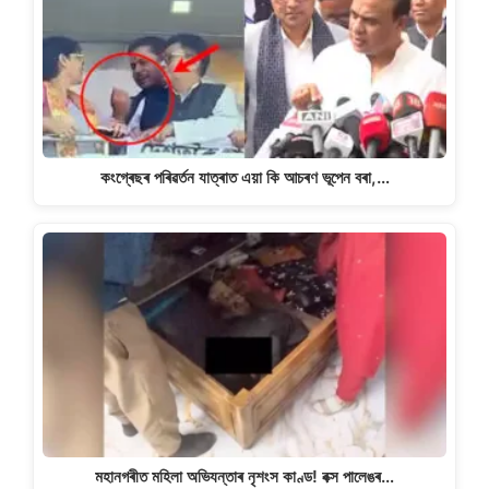
কংগ্ৰেছৰ পৰিৱৰ্তন যাত্ৰাত এয়া কি আচৰণ ভূপেন বৰা,…
মহানগৰীত মহিলা অভিযন্তাৰ নৃশংস কাণ্ড! বক্স পালেঙৰ…