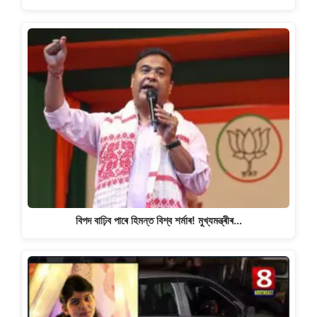
বিপদ বাঢ়িব পাৰে হিমন্ত বিশ্ব শৰ্মাৰ! মুখ্যমন্ত্ৰীৰ…