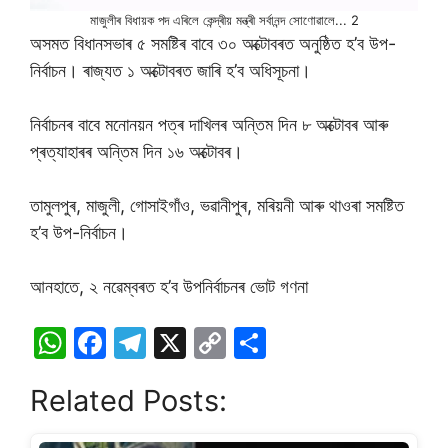
মাজুলীৰ বিধায়ক পদ এৰিলে কেন্দ্ৰীয় মন্ত্ৰী সৰ্বানন্দ সোণোৱালে... 2
অসমত বিধানসভাৰ ৫ সমষ্টিৰ বাবে ৩০ অক্টোবৰত অনুষ্ঠিত হ’ব উপ-
নিৰ্বাচন। ৰাজ্যত ১ অক্টোবৰত জাৰি হ’ব অধিসূচনা।
নিৰ্বাচনৰ বাবে মনোনয়ন পত্ৰ দাখিলৰ অন্তিম দিন ৮ অক্টোবৰ আৰু
প্ৰত্যাহাৰৰ অন্তিম দিন ১৬ অক্টোবৰ।
তামুলপুৰ, মাজুলী, গোসাইগাঁও, ভৱানীপুৰ, মৰিয়নী আৰু থাওৰা সমষ্টিত
হ’ব উপ-নিৰ্বাচন।
আনহাতে, ২ নৱেম্বৰত হ’ব উপনিৰ্বাচনৰ ভোট গণনা
W
F
T
X
C
S
h
a
el
o
h
Related Posts:
at
c
e
p
ar
s
e
gr
y
e