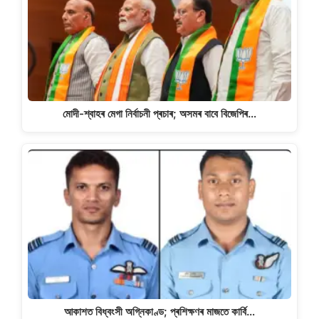
মোদী-শ্বাহৰ মেগা নিৰ্বাচনী প্ৰচাৰ; অসমৰ বাবে বিজেপিৰ…
আকাশত বিধ্বংসী অগ্নিকাণ্ড; প্ৰশিক্ষণৰ মাজতে কাৰ্বি…