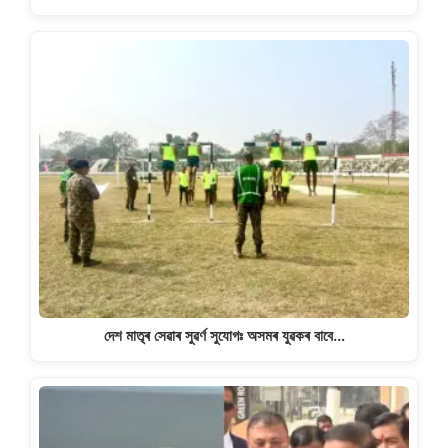
দেশ মাতৃৰ সেৱাৰ সুৱৰ্ণ সুযোগঃ অসমৰ যুৱকৰ বাবে…