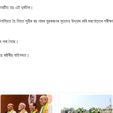
সংঘটিত হয় এই দুৰ্ঘটনা।
স্থিত হৈ নিহত সুধীৰ ৰয় নামৰ যুৱকজনৰ মৃতদেহ উদ্ধাৰ কৰি মৰণোত্তৰ পৰীক্ষাৰ বা
িব পৰা গৈছে।
় ৰাষ্ট্ৰীয় ঘাইপথত।
S
h
ar
e