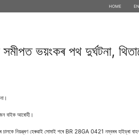
HOME
EN
মীপত ভয়ংকৰ পথ দুৰ্ঘটনা, থিতাত
টনা।
মৰ এজন বাইক আৰোহী।
ালকে নিয়ন্ত্ৰণ হেৰুৱাই সোমাই পৰে BR 28GA 0421 নম্বৰৰ হাইড্ৰা বা