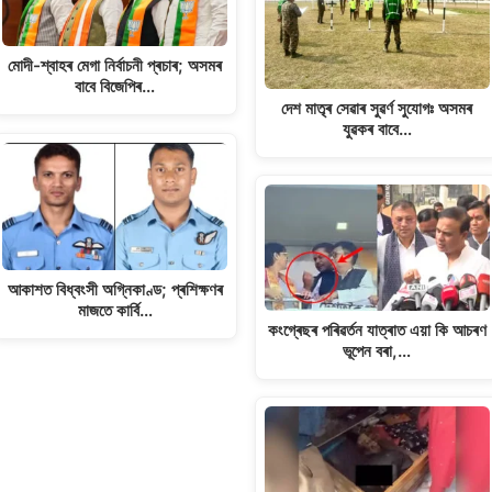
মোদী-শ্বাহৰ মেগা নিৰ্বাচনী প্ৰচাৰ; অসমৰ
বাবে বিজেপিৰ…
দেশ মাতৃৰ সেৱাৰ সুৱৰ্ণ সুযোগঃ অসমৰ
যুৱকৰ বাবে…
আকাশত বিধ্বংসী অগ্নিকাণ্ড; প্ৰশিক্ষণৰ
মাজতে কাৰ্বি…
কংগ্ৰেছৰ পৰিৱৰ্তন যাত্ৰাত এয়া কি আচৰণ
ভূপেন বৰা,…