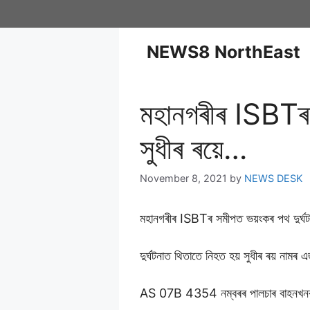
NEWS8 NorthEast
মহানগৰীৰ ISBTৰ স
সুধীৰ ৰয়ে…
November 8, 2021
by
NEWS DESK
মহানগৰীৰ ISBTৰ সমীপত ভয়ংকৰ পথ দুৰ্ঘ
দুৰ্ঘটনাত থিতাতে নিহত হয় সুধীৰ ৰয় না
AS 07B 4354 নম্বৰৰ পালচাৰ বাহনখনৰ চ