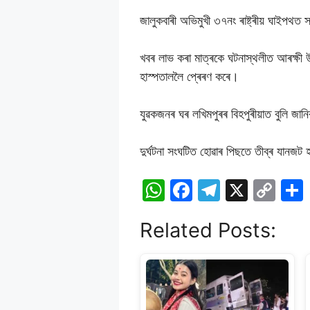
জালুকবাৰী অভিমুখী ৩৭নং ৰাষ্ট্ৰীয় ঘাইপথত 
খবৰ লাভ কৰা মাত্ৰকে ঘটনাস্থলীত আৰক্ষী উপ
হাস্পতাললৈ প্ৰেৰণ কৰে।
যুৱকজনৰ ঘৰ লখিমপুৰৰ বিহপুৰীয়াত বুলি জান
দুৰ্ঘটনা সংঘটিত হোৱাৰ পিছতে তীব্ৰ যানজট হয
W
F
T
X
C
h
a
el
o
Related Posts:
at
c
e
p
s
e
gr
y
A
b
a
Li
p
o
m
n