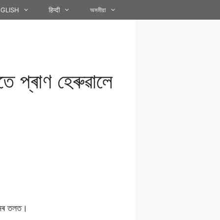
GLISH
हिन्दी
অসমীয়া
ে প্ৰাণ হেৰুৱালে
হনৰ তলত।