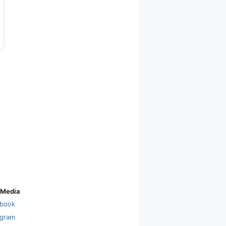
 Media
book
agram