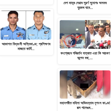
দেশ মাতৃৰ সেৱাৰ সুৱৰ্ণ সুযোগঃ অসমৰ
যুৱকৰ বাবে…
আকাশত বিধ্বংসী অগ্নিকাণ্ড; প্ৰশিক্ষণৰ
মাজতে কাৰ্বি…
কংগ্ৰেছৰ পৰিৱৰ্তন যাত্ৰাত এয়া কি আচৰণ
ভূপেন বৰা,…
মহানগৰীত মহিলা অভিযন্তাৰ নৃশংস কাণ্ড!
বক্স পালেঙৰ…