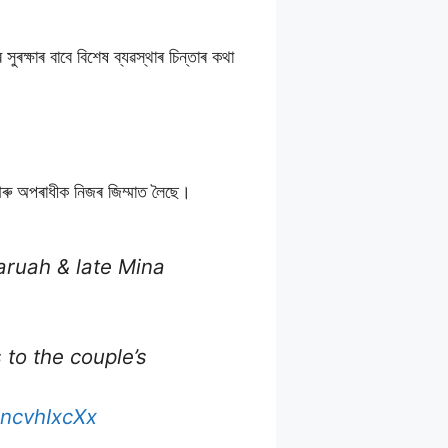
ুৰক্ষাৰ বাবে বিশেষ ব্যৱস্থাৰ চিন্তাৰ কথা
 আৰু অপৰাধীক নিজৰ জিম্মাত লৈছে।
aruah & late Mina
to the couple’s
UncvhIxcXx