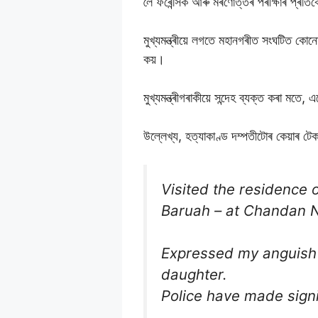
লৈ ফৰেন্সিক আৰু মৰণোত্তৰ পৰীক্ষাৰ প্ৰতি
মুখ্যমন্ত্ৰীয়ে লগতে মহানগৰীত সংঘটিত কোনো
কয়।
মুখ্যমন্ত্ৰীগৰাকীয়ে সন্দেহ ব্যক্ত কৰা 
উল্লেখ্য, হত্যাকাণ্ড দম্পতীটোৰ কেয়াৰ ট
Visited the residence 
Baruah – at Chandan N
Expressed my anguish 
daughter.
Police have made signi