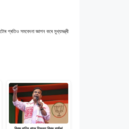
োৰ প্ৰতিও সমবেদনা জ্ঞাপন কৰে মুখ্যমন্ত্ৰী
বিপদ বাঢ়িব পাৰে হিমন্ত বিশ্ব শৰ্মাৰ!