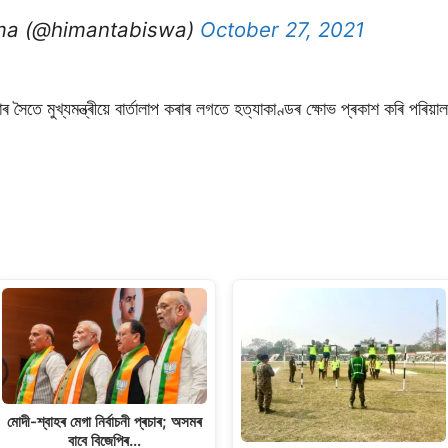
ma (@himantabiswa)
October 27, 2021
ৈতে মুখ্যমন্ত্ৰীয়ে বাৰ্তালাপ কৰাৰ লগতে হত্যাকাণ্ডৰ ক্ষোভ প্ৰকাশ কৰি পৰিয়ালট
মোদী-শ্বাহৰ মেগা নিৰ্বাচনী প্ৰচাৰ; অসমৰ
বাবে বিজেপিৰ…