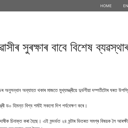
HOME
EN
সীৰ সুৰক্ষাৰ বাবে বিশেষ ব্যৱস্থা
্ডৰ অনুসন্ধান অব্যাহত থকাৰ মাজতে মুখ্যমন্ত্ৰীয়ে দুৰ্ভগীয়া দম্পতীটোৰ ঘৰত উপস
্ত্ৰী ড০ হিমন্ত বিশ্ব শৰ্মাই সকলো দিশ পৰ্যবেক্ষণ কৰে।
় যে দোষীক চিনাক্ত কৰা হৈছে। এই সন্দৰ্ভত ২৪ ঘন্টাৰ ভিতৰত সমগ্ৰ বিষয়ক লৈ আৰক