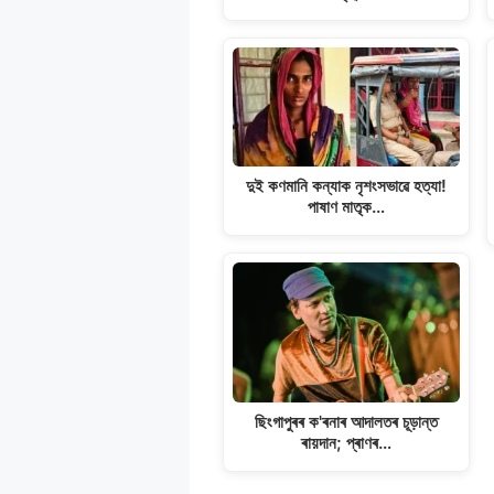
p
k
m
k
দুই কণমানি কন্যাক নৃশংসভাৱে হত্যা!
পাষাণ মাতৃক…
ছিংগাপুৰৰ ক'ৰনাৰ আদালতৰ চূড়ান্ত
ৰায়দান; প্ৰাণৰ…