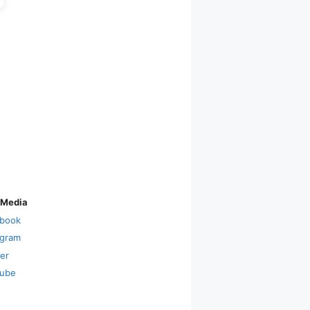
 Media
book
agram
ter
ube