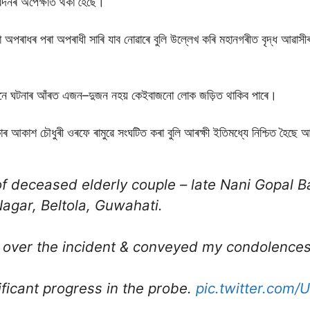
বেদনৰ অপেক্ষাত থকা হৈছে।
 অপৰাধৰ পৰা অপৰাধী সাৰি যাব নোৱাৰে বুলি উল্লেখ কৰি মহানগৰীত বৃদ্ধ আৱাসীৰ স
মতে, এনে ঘটনাৰ আঁৰত এজন–দুজন নহয় কেইবাজনো লোক জড়িত থাকিব পাৰে।
েকাৰ আকাশ চৌধুৰী ওৰফে ৰামুৱে সংঘটিত কৰা বুলি আৰক্ষী ইতিমধ্যে নিশ্চিত হৈছে
of deceased elderly couple – late Nani Gopal B
agar, Beltola, Guwahati.
over the incident & conveyed my condolences 
ficant progress in the probe.
pic.twitter.com/