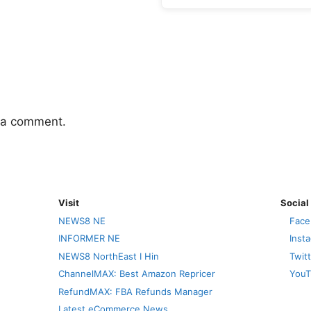
 a comment.
Visit
Social
NEWS8 NE
Face
INFORMER NE
Inst
NEWS8 NorthEast I Hin
Twit
ChannelMAX: Best Amazon Repricer
YouT
RefundMAX: FBA Refunds Manager
Latest eCommerce News