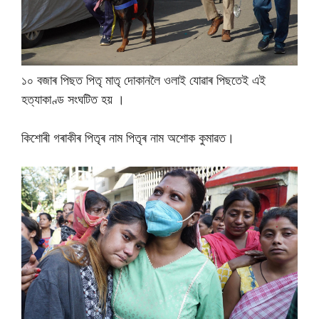
১০ বজাৰ পিছত পিতৃ মাতৃ দোকানলৈ ওলাই যোৱাৰ পিছতেই এই
হত্যাকাণ্ড সংঘটিত হয় ।
কিশোৰী গৰাকীৰ পিতৃৰ নাম পিতৃৰ নাম অশোক কুমাৱত।