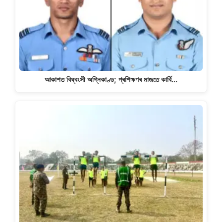
আকাশত বিধ্বংসী অগ্নিকাণ্ড; প্ৰশিক্ষণৰ মাজতে কাৰ্বি…