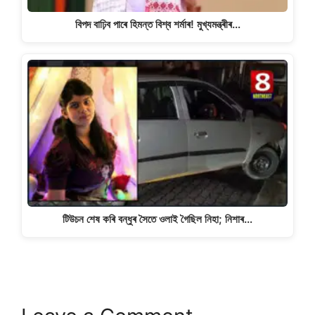
বিপদ বাঢ়িব পাৰে হিমন্ত বিশ্ব শৰ্মাৰ! মুখ্যমন্ত্ৰীৰ…
টিউচন শেষ কৰি বন্ধুৰ সৈতে ওলাই গৈছিল নিহা; নিশাৰ…