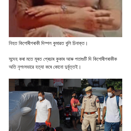
নিহত কিশোৰীগৰাকী দিম্পল কুমাৱত বুলি চিনাক্ত।
সন্দেহ কৰা মতে মূৰত প্ৰেচাৰ কুকাৰ আৰু পতাগুটি দি কিশোৰীগৰাকীক
অতি নৃশংসভাৱে হত্যা কৰে কোনো দুৰ্বৃত্তই।