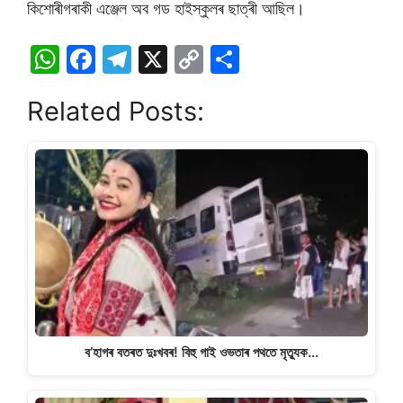
কিশোৰীগৰাকী এঞ্জেল অব গড হাইস্কুলৰ ছাত্ৰী আছিল।
W
F
T
X
C
S
h
a
el
o
h
Related Posts:
at
c
e
p
ar
s
e
gr
y
e
A
b
a
Li
p
o
m
n
p
o
k
k
ব’হাগৰ বতৰত দুঃখবৰ! বিহু গাই ওভতাৰ পথতে মৃত্যুক…