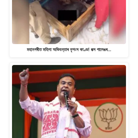
মহানগৰীত মহিলা অভিযন্তাৰ নৃশংস কাণ্ড! বক্স পালেঙৰ…