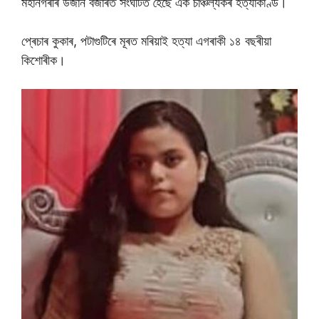
মহানগৰীৰ উজান বজাৰত সংঘটিত হৈছে এক চাঞ্চল্যকৰ হত্যাকাণ্ড।
প্ৰেচাৰ কুকাৰ, পটাগুটিৰে মূৰত মৰিয়াই হত্যা এগৰাকী ১৪ বছৰীয়া
কিশোৰীক।