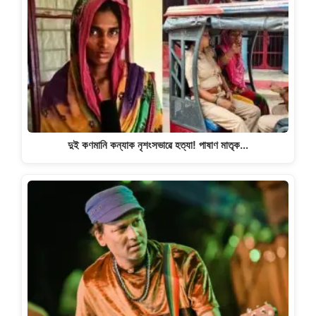
দুই কণমানি কন্যাক নৃশংসভাৱে হত্যা! পাষাণ মাতৃক…