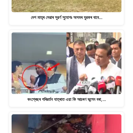
দেশ মাতৃৰ সেৱাৰ সুৱৰ্ণ সুযোগঃ অসমৰ যুৱকৰ বাবে…
কংগ্ৰেছৰ পৰিৱৰ্তন যাত্ৰাত এয়া কি আচৰণ ভূপেন বৰা,…