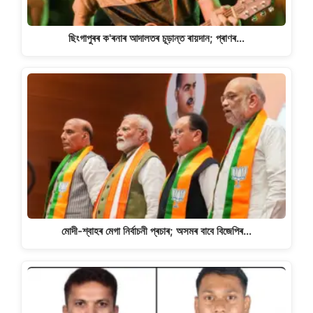
ছিংগাপুৰৰ ক'ৰনাৰ আদালতৰ চূড়ান্ত ৰায়দান; প্ৰাণৰ…
মোদী-শ্বাহৰ মেগা নিৰ্বাচনী প্ৰচাৰ; অসমৰ বাবে বিজেপিৰ…