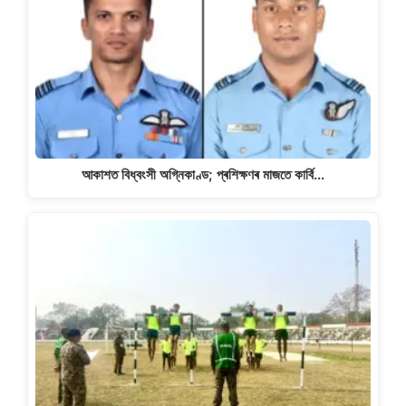
আকাশত বিধ্বংসী অগ্নিকাণ্ড; প্ৰশিক্ষণৰ মাজতে কাৰ্বি…