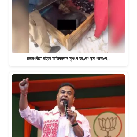
মহানগৰীত মহিলা অভিযন্তাৰ নৃশংস কাণ্ড! বক্স পালেঙৰ…