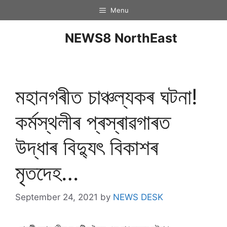
Menu
NEWS8 NorthEast
মহানগৰীত চাঞ্চল্যকৰ ঘটনা!
কৰ্মস্থলীৰ প্ৰস্ৰাৱগাৰত
উদ্ধাৰ বিদ্যুৎ বিকাশৰ
মৃতদেহ…
September 24, 2021
by
NEWS DESK