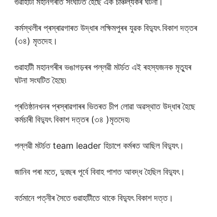
গুৱাহাটী মহানগৰীত সংঘটিত হৈছে এক চাঞ্চল্যকৰ ঘটনা।
কৰ্মস্থলীৰ প্ৰস্ৰাৱগাৰত উদ্ধাৰ লক্ষিমপুৰৰ যুৱক বিদ্যুৎ বিকাশ দত্তৰ
(৩৪) মৃতদেহ।
গুৱাহাটী মহানগৰীৰ ভঙাগড়ৰৰ পল্লৱী মটৰ্চত এই ৰহস্যজনক মৃত্যুৰ
ঘটনা সংঘটিত হৈছে৷
প্ৰতিষ্ঠানখনৰ প্ৰস্ৰাৱগাৰৰ ভিতৰত চীপ লোৱা অৱস্থাত উদ্ধাৰ হৈছে
কৰ্মচাৰী বিদ্যুৎ বিকাশ দত্তৰ (৩৪ )মৃতদেহ৷
পল্লৱী মটৰ্চত team leader হিচাপে কৰ্মৰত আছিল বিদ্যুৎ।
জানিব পৰা মতে, দুবছৰ পূৰ্বে বিবাহ পাশত আবদ্ধ হৈছিল বিদ্যুৎ।
বৰ্তমানে পত্নীৰ সৈতে গুৱাহাটীতে থাকে বিদ্যুৎ বিকাশ দত্ত।