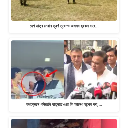
দেশ মাতৃৰ সেৱাৰ সুৱৰ্ণ সুযোগঃ অসমৰ যুৱকৰ বাবে…
কংগ্ৰেছৰ পৰিৱৰ্তন যাত্ৰাত এয়া কি আচৰণ ভূপেন বৰা,…