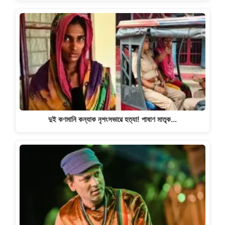
দুই কণমানি কন্যাক নৃশংসভাৱে হত্যা! পাষাণ মাতৃক…