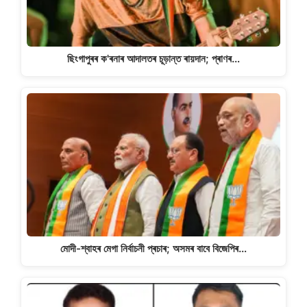
ছিংগাপুৰৰ ক'ৰনাৰ আদালতৰ চূড়ান্ত ৰায়দান; প্ৰাণৰ…
মোদী-শ্বাহৰ মেগা নিৰ্বাচনী প্ৰচাৰ; অসমৰ বাবে বিজেপিৰ…