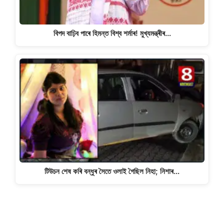
বিপদ বাঢ়িব পাৰে হিমন্ত বিশ্ব শৰ্মাৰ! মুখ্যমন্ত্ৰীৰ…
টিউচন শেষ কৰি বন্ধুৰ সৈতে ওলাই গৈছিল নিহা; নিশাৰ…