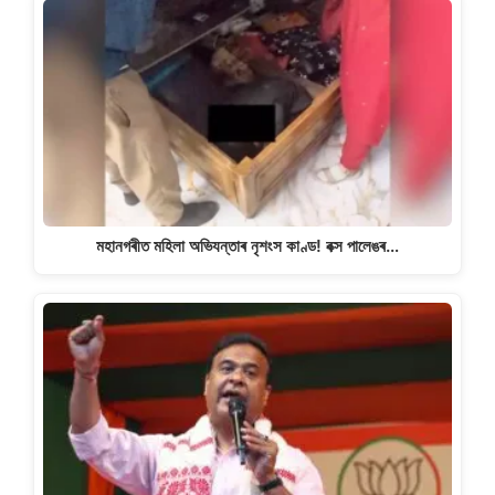
মহানগৰীত মহিলা অভিযন্তাৰ নৃশংস কাণ্ড! বক্স পালেঙৰ…