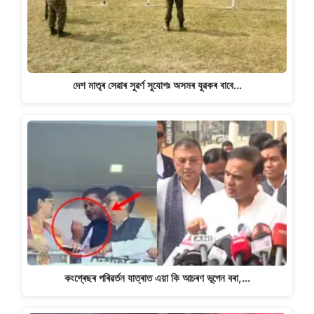
দেশ মাতৃৰ সেৱাৰ সুৱৰ্ণ সুযোগঃ অসমৰ যুৱকৰ বাবে…
কংগ্ৰেছৰ পৰিৱৰ্তন যাত্ৰাত এয়া কি আচৰণ ভূপেন বৰা,…