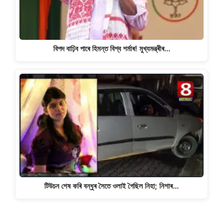
বিপদ বাঢ়িব পাৰে হিমন্ত বিশ্ব শৰ্মাৰ! মুখ্যমন্ত্ৰীৰ…
টিউচন শেষ কৰি বন্ধুৰ সৈতে ওলাই গৈছিল নিহা; নিশাৰ…