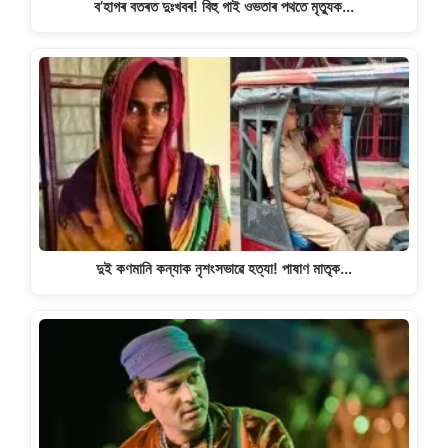
ব’হাগৰ বতৰত দুঃখবৰ! বিহু গাই ওভতাৰ পথতে মৃত্যুক…
দুই কণমানি কন্যাক নৃশংসভাৱে হত্যা! পাষাণ মাতৃক…