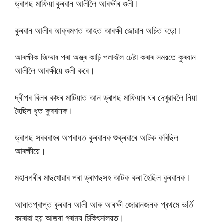
ড্ৰাগছ মাফিয়া কুৰবান আলীলৈ আৰক্ষীৰ গুলী।
কুৰবান আলীৰ আক্ৰমণত আহত আৰক্ষী জোৱান অচিত বড়ো।
আৰক্ষীক জিম্মাৰ পৰা অস্ত্ৰ কাঢ়ি পলাবলৈ চেষ্টা কৰাৰ সময়তে কুৰবান
আলীলৈ আৰক্ষীয়ে গুলী কৰে।
দ্বীপৰ বিলৰ কাষৰ মাটিয়াত আন ড্ৰাগছ মাফিয়াৰ ঘৰ দেখুৱাবলৈ নিয়া
হৈছিল ধৃত কুৰবানক।
ড্ৰাগছ সৰবৰাহৰ অপৰাধত কুৰবানক শুক্ৰবাৰে আটক কৰিছিল
আৰক্ষীয়ে।
মহানগৰীৰ মাছখোৱাৰ পৰা ড্ৰাগছসহ আটক কৰা হৈছিল কুৰবানক।
আঘাতপ্ৰাপ্ত কুৰবান আলী আৰু আৰক্ষী জোৱানজনক প্ৰথমে ভৰ্তি
কৰোৱা হয় আজৰা গ্ৰাম্য চিকিৎসালয়ত।