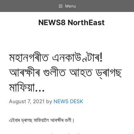
Menu
NEWS8 NorthEast
মহানগৰীত এনকাউণ্টাৰ!
আৰক্ষীৰ গুলীত আহত ড্ৰাগছ
মাফিয়া…
August 7, 2021
by
NEWS DESK
এইবাৰ ড্ৰাগছ মাফিয়ালৈ আৰক্ষীৰ গুলী।