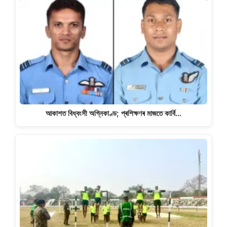
আকাশত বিধ্বংসী অগ্নিকাণ্ড; প্ৰশিক্ষণৰ মাজতে কাৰ্বি…