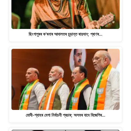
ছিংগাপুৰৰ ক'ৰনাৰ আদালতৰ চূড়ান্ত ৰায়দান; প্ৰাণৰ…
মোদী-শ্বাহৰ মেগা নিৰ্বাচনী প্ৰচাৰ; অসমৰ বাবে বিজেপিৰ…