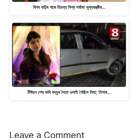
বিপদ বাঢ়িব পাৰে হিমন্ত বিশ্ব শৰ্মাৰ! মুখ্যমন্ত্ৰীৰ…
টিউচন শেষ কৰি বন্ধুৰ সৈতে ওলাই গৈছিল নিহা; নিশাৰ…
Leave a Comment