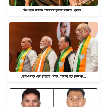
ছিংগাপুৰৰ ক'ৰনাৰ আদালতৰ চূড়ান্ত ৰায়দান; প্ৰাণৰ…
মোদী-শ্বাহৰ মেগা নিৰ্বাচনী প্ৰচাৰ; অসমৰ বাবে বিজেপিৰ…