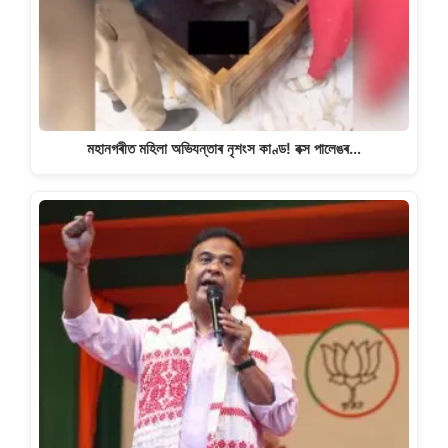
মহানগৰীত মহিলা অভিযন্তাৰ নৃশংস কাণ্ড! বক্স পালেঙৰ…