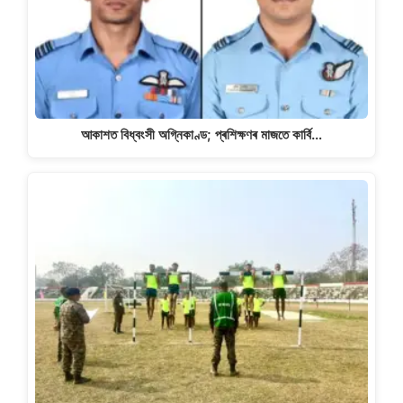
আকাশত বিধ্বংসী অগ্নিকাণ্ড; প্ৰশিক্ষণৰ মাজতে কাৰ্বি…