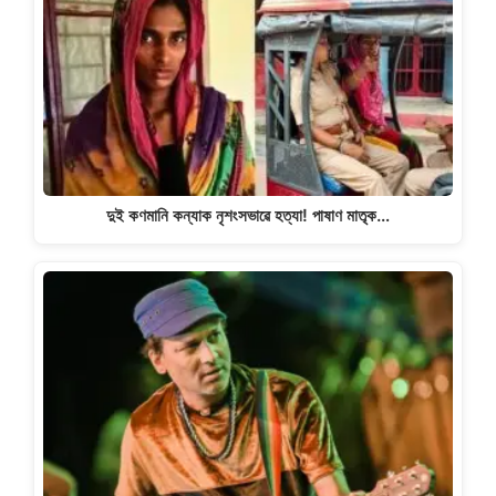
দুই কণমানি কন্যাক নৃশংসভাৱে হত্যা! পাষাণ মাতৃক…