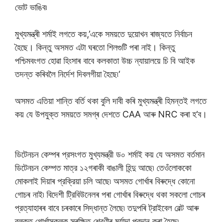
ভোট ভাঙিব৷
মুখ্যমন্ত্ৰী শৰ্মাই লগতে কয়,’একে সময়তে দুয়োখন ৰাজ্যতে নিৰ্বাচন
হৈছে। কিন্তু অসমত এটা ঘৰতো শিলগুটি পৰা নাই। কিন্তু
পশ্চিমবংগত হোৱা হিংসাৰ বাবে কলকাতা উচ্চ ন্যায়ালয়ে চি বি আইক
তদন্ত কৰিবলৈ নির্দেশ দিবলগীয়া হৈছে৷‘
অসমত এতিয়া শান্তি বৰ্তি থকা বুলি দাবী কৰি মুখ্যমন্ত্ৰী হিমন্তই লগতে
কয় যে উপযুক্ত সময়তে সমগ্ৰ দেশতে CAA আৰু NRC কৰা হ’ব।
ডিটেনচন কেম্পৰ প্রসংগত মুখ্যমন্ত্রী ড০ শর্মাই কয় যে অসমত বর্তমান
ডিটেনচন কেম্পত মাত্র ১২গৰাকী বাঙালী হিন্দু আছে৷ তেওঁলোককো
মোকলাই দিয়াৰ প্রক্রিয়া চলি আছে৷ অসমত গোর্খাৰ বিৰুদ্ধে কোনো
গোচৰ নাই৷ বিদেশী ট্রিবিউনেলৰ পৰা গোর্খাৰ বিৰুদ্ধে থকা সকলো গোচৰ
প্রত্যাহাৰৰ বাবে চৰকাৰে সিদ্ধান্ত লৈছে৷ তদুপৰি ট্রাইবেল বেল্ট আৰু
ব্লকত গোর্খাসকলক সুৰক্ষিত শ্রেণীৰ মর্যাদা প্রদান কৰা হৈছে৷