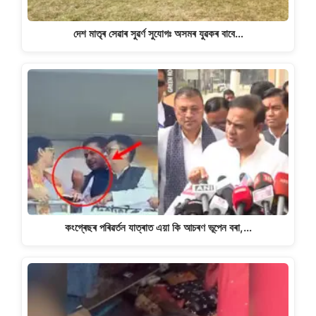
দেশ মাতৃৰ সেৱাৰ সুৱৰ্ণ সুযোগঃ অসমৰ যুৱকৰ বাবে…
কংগ্ৰেছৰ পৰিৱৰ্তন যাত্ৰাত এয়া কি আচৰণ ভূপেন বৰা,…