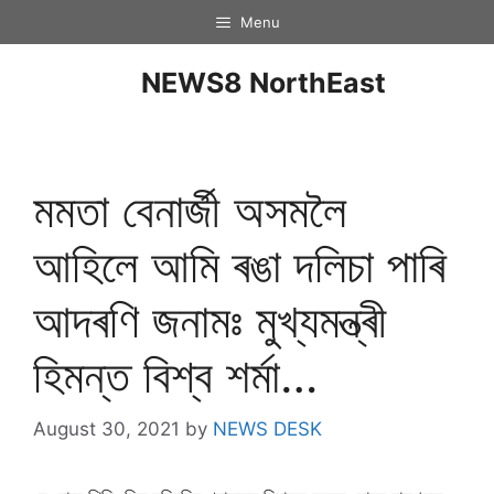
Menu
NEWS8 NorthEast
মমতা বেনাৰ্জী অসমলৈ
আহিলে আমি ৰঙা দলিচা পাৰি
আদৰণি জনামঃ মুখ্যমন্ত্ৰী
হিমন্ত বিশ্ব শৰ্মা…
August 30, 2021
by
NEWS DESK