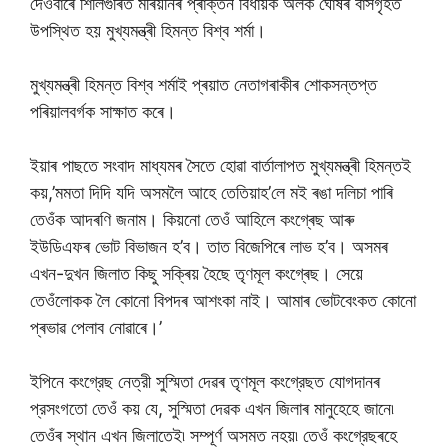
দেওবাৰে শিলিগুৰিত মৰিয়নিৰ প্ৰাক্তন বিধায়ক অলক ঘোষৰ বাসগৃহত
উপস্থিত হয় মুখ্যমন্ত্ৰী হিমন্ত বিশ্ব শৰ্মা।
মুখ্যমন্ত্ৰী হিমন্ত বিশ্ব শৰ্মাই প্ৰয়াত নেতাগৰাকীৰ শোকসন্তপ্ত
পৰিয়ালবর্গক সাক্ষাত কৰে।
ইয়াৰ পাছতে সংবাদ মাধ্যমৰ সৈতে হোৱা বার্তালাপত মুখ্যমন্ত্ৰী হিমন্তই
কয়,’মমতা দিদি যদি অসমলৈ আহে তেতিয়াহ’লে মই ৰঙা দলিচা পাৰি
তেওঁক আদৰণি জনাম। কিয়নো তেওঁ আহিলে কংগ্ৰেছ আৰু
ইউডিএফৰ ভোট বিভাজন হ’ব। তাত বিজেপিৰে লাভ হ’ব। অসমৰ
এখন-দুখন জিলাত কিছু সক্ৰিয় হৈছে তৃণমূল কংগ্ৰেছ। সেয়ে
তেওঁলোকক লৈ কোনো বিপদৰ আশংকা নাই। আমাৰ ভোটবেংকত কোনো
প্ৰভাৱ পেলাব নোৱাৰে।’
ইপিনে কংগ্রেছ নেত্রী সুস্মিতা দেৱৰ তৃণমূল কংগ্রেছত যোগদানৰ
প্রসংগতো তেওঁ কয় যে, সুস্মিতা দেৱক এখন জিলাৰ মানুহেহে জানে৷
তেওঁৰ স্থান এখন জিলাতেই৷ সম্পূর্ণ অসমত নহয়৷ তেওঁ কংগ্রেছৰহে