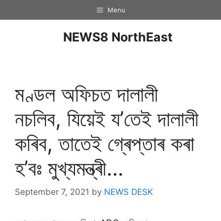
Menu
NEWS8 NorthEast
মণ্ডল অফিচত দালালী
নচলিব, যিয়েই য’তেই দালালী
কৰিব, তাতেই গ্ৰেপ্তাৰ কৰা
হ’বঃ মুখ্যমন্ত্ৰী…
September 7, 2021
by
NEWS DESK