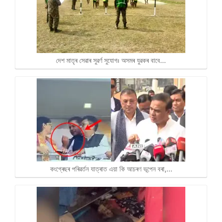
দেশ মাতৃৰ সেৱাৰ সুৱৰ্ণ সুযোগঃ অসমৰ যুৱকৰ বাবে…
কংগ্ৰেছৰ পৰিৱৰ্তন যাত্ৰাত এয়া কি আচৰণ ভূপেন বৰা,…