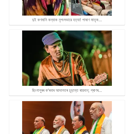
দুই কণমানি কন্যাক নৃশংসভাৱে হত্যা! পাষাণ মাতৃক…
ছিংগাপুৰৰ ক'ৰনাৰ আদালতৰ চূড়ান্ত ৰায়দান; প্ৰাণৰ…