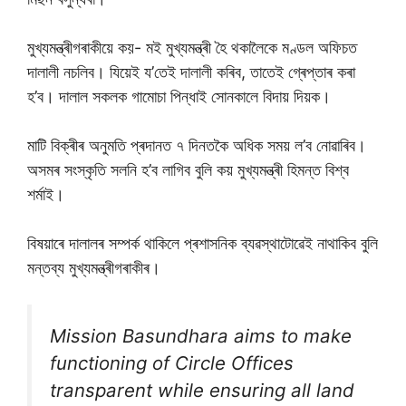
মুখ্যমন্ত্ৰীগৰাকীয়ে কয়- মই মুখ্যমন্ত্ৰী হৈ থকালৈকে মণ্ডল অফিচত
দালালী নচলিব। যিয়েই য’তেই দালালী কৰিব, তাতেই গ্ৰেপ্তাৰ কৰা
হ’ব। দালাল সকলক গামোচা পিন্ধাই সোনকালে বিদায় দিয়ক।
মাটি বিক্ৰীৰ অনুমতি প্ৰদানত ৭ দিনতকৈ অধিক সময় ল’ব নোৱাৰিব।
অসমৰ সংস্কৃতি সলনি হ’ব লাগিব বুলি কয় মুখ্যমন্ত্ৰী হিমন্ত বিশ্ব
শৰ্মাই।
বিষয়াৰে দালালৰ সম্পৰ্ক থাকিলে প্ৰশাসনিক ব্যৱস্থাটোৱেই নাথাকিব বুলি
মন্তব্য মুখ্যমন্ত্ৰীগৰাকীৰ।
Mission Basundhara aims to make
functioning of Circle Offices
transparent while ensuring all land