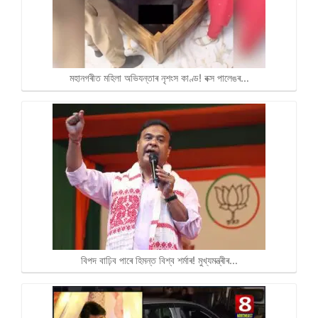
মহানগৰীত মহিলা অভিযন্তাৰ নৃশংস কাণ্ড! বক্স পালেঙৰ…
বিপদ বাঢ়িব পাৰে হিমন্ত বিশ্ব শৰ্মাৰ! মুখ্যমন্ত্ৰীৰ…