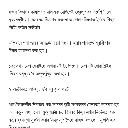
ৰাজহ বিভাগৰ কাৰ্যালয়ত দালালক দেখিলেই গ্ৰেপ্তাৰৰ নিৰ্দেশ দিলে
মুখ্যমন্ত্ৰীয়ে। সমানেই বিভাগৰ সকলো আমোলা-বিষয়াক ইটোৰ পিছত
সিটো কঠোৰ সকীয়নি।
এতিয়াৰে পৰা ভূমিৰ আবণ্টন দিয়া নহয়। ইয়াৰ পৰিৱৰ্তে ম্যাদী পট্টা
দিয়াৰ ব্যৱস্থা কৰা হ’ব।
১২৫০খন মেপ হেৰাইছে অথবা নষ্ট হৈ গৈছে। মেপ নষ্ট হোৱা ঠাইক
‘মিছন বসুন্ধৰা’ৰ অন্তৰ্ভুক্ত কৰা হ’ব।
২ অক্টোবৰত আৰম্ভ হ’ব বসুন্ধৰা প’ৰ্টেল।
গান্ধীজয়ন্তীৰ দিনটোৰ পৰা অসমৰ ভূমি সংস্কাৰৰ ক্ষেত্ৰত আৰম্ভ হ’ব
এক নতুন অধ্যায়ৰ। মুখ্যমন্ত্ৰী ড০ হিমন্ত বিশ্ব শৰ্মাৰ নিৰ্দেশত এক
নতুন ব্যৱস্থা মুকলি কৰাৰ সিদ্ধান্ত লৈছে ৰাজহ বিভাগে। মুকলি হ’ব
মিছন বসুন্ধৰা।