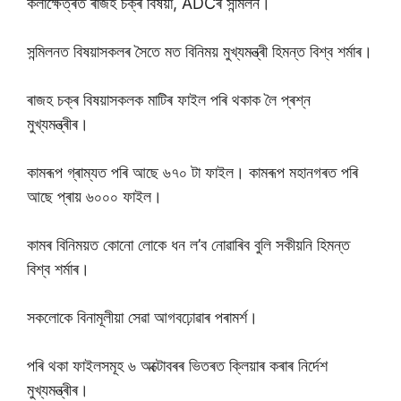
কলাক্ষেত্ৰত ৰাজহ চক্ৰ বিষয়া, ADCৰ সন্মিলন।
সন্মিলনত বিষয়াসকলৰ সৈতে মত বিনিময় মুখ্যমন্ত্ৰী হিমন্ত বিশ্ব শৰ্মাৰ।
ৰাজহ চক্ৰ বিষয়াসকলক মাটিৰ ফাইল পৰি থকাক লৈ প্ৰশ্ন
মুখ্যমন্ত্ৰীৰ।
কামৰূপ গ্ৰাম্যত পৰি আছে ৬৭০ টা ফাইল। কামৰূপ মহানগৰত পৰি
আছে প্ৰায় ৬০০০ ফাইল।
কামৰ বিনিময়ত কোনো লোকে ধন ল’ব নোৱাৰিব বুলি সকীয়নি হিমন্ত
বিশ্ব শৰ্মাৰ।
সকলোকে বিনামূলীয়া সেৱা আগবঢ়োৱাৰ পৰামৰ্শ।
পৰি থকা ফাইলসমূহ ৬ অক্টোবৰৰ ভিতৰত ক্লিয়াৰ কৰাৰ নিৰ্দেশ
মুখ্যমন্ত্ৰীৰ।