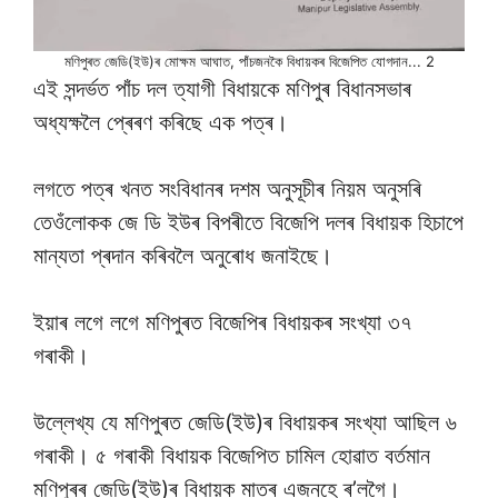
মণিপুৰত জেডি(ইউ)ৰ মোক্ষম আঘাত, পাঁচজনকৈ বিধায়কৰ বিজেপিত যোগদান... 2
এই সন্দৰ্ভত পাঁচ দল ত্যাগী বিধায়কে মণিপুৰ বিধানসভাৰ
অধ্যক্ষলৈ প্ৰেৰণ কৰিছে এক পত্ৰ।
লগতে পত্ৰ খনত সংবিধানৰ দশম অনুসূচীৰ নিয়ম অনুসৰি
তেওঁলোকক জে ডি ইউৰ বিপৰীতে বিজেপি দলৰ বিধায়ক হিচাপে
মান্যতা প্ৰদান কৰিবলৈ অনুৰোধ জনাইছে।
ইয়াৰ লগে লগে মণিপুৰত বিজেপিৰ বিধায়কৰ সংখ্যা ৩৭
গৰাকী।
উল্লেখ্য যে মণিপুৰত জেডি(ইউ)ৰ বিধায়কৰ সংখ্যা আছিল ৬
গৰাকী। ৫ গৰাকী বিধায়ক বিজেপিত চামিল হোৱাত বৰ্তমান
মণিপুৰৰ জেডি(ইউ)ৰ বিধায়ক মাত্ৰ এজনহে ৰ’লগৈ।