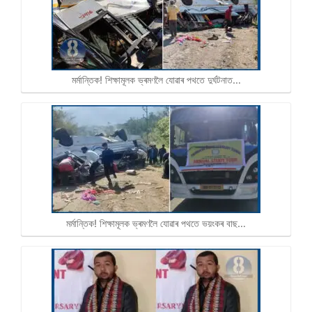
মৰ্মান্তিক! শিক্ষামূলক ভ্ৰমণলৈ যোৱাৰ পথতে দুৰ্ঘটনাত…
মৰ্মান্তিক! শিক্ষামূলক ভ্ৰমণলৈ যোৱাৰ পথতে ভয়ংকৰ বাছ…