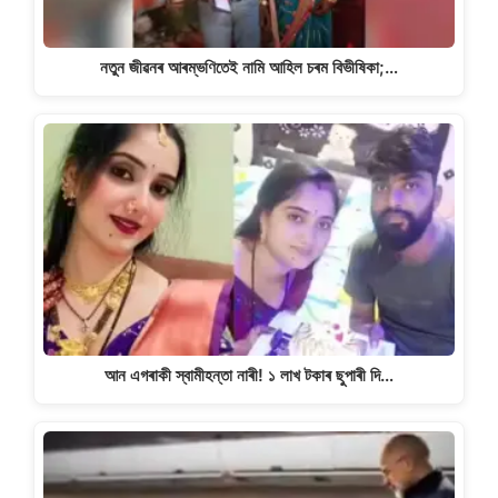
নতুন জীৱনৰ আৰম্ভণিতেই নামি আহিল চৰম বিভীষিকা;…
আন এগৰাকী স্বামীহন্তা নাৰী! ১ লাখ টকাৰ ছুপাৰী দি…