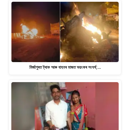
মিৰ্জাপুৰত ট্ৰাক আৰু বাহনৰ মাজত ভয়ংকৰ সংঘৰ্ষ;…