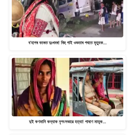
p
o
k
k
ব’হাগৰ বতৰত দুঃখবৰ! বিহু গাই ওভতাৰ পথতে মৃত্যুক…
দুই কণমানি কন্যাক নৃশংসভাৱে হত্যা! পাষাণ মাতৃক…