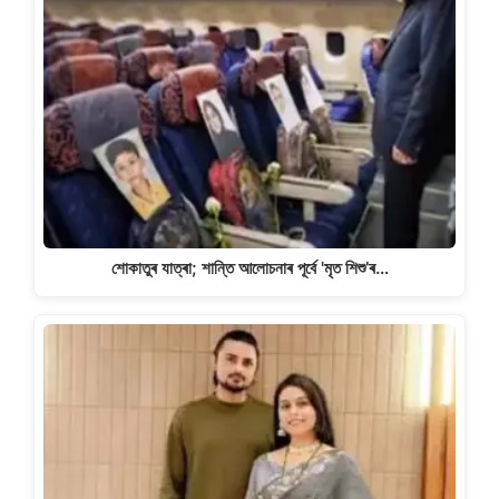
শোকাতুৰ যাত্ৰা; শান্তি আলোচনাৰ পূৰ্বে 'মৃত শিশু’ৰ…