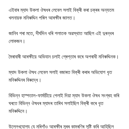
এইবাৰ ম্যাদ উকলা ঔষধৰ লেবেল সলাই বিক্ৰী কৰা চক্ৰৰ অন্যতম
খলনায়ক মনিৰুদ্দিন পৰিল আৰক্ষীৰ জালত।
জানিব পৰা মতে, দীৰ্ঘদিন ধৰি পলাতক অৱস্থাত আছিল এই দুৰন্ধৰ
লােকজন।
মৈৰাবাৰী আৰক্ষীয়ে অভিযান চলাই গ্ৰেপ্তাৰ কৰে অপৰাধী মনিৰুদ্দিনক।
ম্যাদ উকলা ঔষধ লেবেল সলাই বজাৰত বিক্ৰী কৰাৰ অভিযোগ ধৃত
মনিৰুদ্দিনৰ বিৰুদ্ধে।
বিভিন্ন হাস্পতাল-ফাৰ্মাচীয়ে পেলাই দিয়া ম্যাদ উকলা ঔষধ সংগ্ৰহ কৰি
ঘৰতে বিভিন্ন ঔষধৰ ম্যাদৰ তাৰিখ সলাইছিল বিক্ৰী কৰে ধৃত
মনিৰুদ্দিনে।
উল্লেখযোগ্য যে মৰিগাঁও আৰক্ষীৰ মূৰৰ কামৰণিৰ সৃষ্টি কৰি আহিছিল