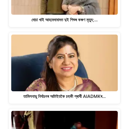
দোচা খাই আহমেদাবাদত দুই শিশুৰ কৰুণ মৃত্যু;…
তামিলনাডু নিৰ্বাচনৰ আটাইতকৈ চহকী প্ৰাৰ্থী AIADMKৰ…