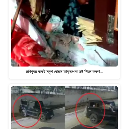
মণিপুৰত ৰকেট সদৃশ বোমাৰ আক্ৰমণত দুই শিশুৰ কৰুণ…