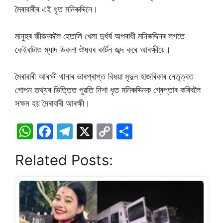
মৈৰাবাৰীৰ এই ধৃত মনিৰুদ্দিনে।
মানুহৰ জীৱনকলৈ হেতালি খেলা দুৰ্ধৰ্ষ অপৰাধী মনিৰুদ্দিনৰ লগতে
কেইবাটাও ম্যাদ উকলা ঔষধৰ কাৰ্টন জব্দ কৰে আৰক্ষীয়ে।
মৈৰাবাৰী আৰক্ষী থানাৰ ভাৰপ্ৰাপ্ত বিষয়া মৃদুল হাজৰিকাৰ নেতৃত্বত
গোপন তথ্যৰ ভিত্তিত পুৱতি নিশা ধৃত মনিৰুদ্দিনক গ্ৰেপ্তাৰ কৰিবলৈ
সক্ষম হয় মৈৰাবাৰী আৰক্ষী।
W
F
T
X
C
S
h
a
el
o
h
Related Posts:
at
c
e
p
ar
s
e
gr
y
e
A
b
a
Li
p
o
m
n