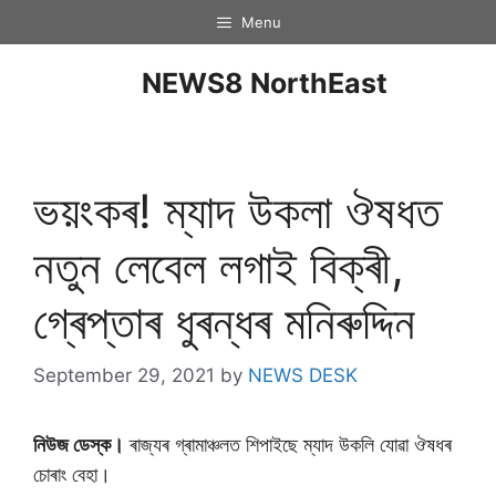
Menu
NEWS8 NorthEast
ভয়ংকৰ! ম্যাদ উকলা ঔষধত
নতুন লেবেল লগাই বিক্ৰী,
গ্ৰেপ্তাৰ ধুৰন্ধৰ মনিৰুদ্দিন
September 29, 2021
by
NEWS DESK
নিউজ ডেস্ক।
ৰাজ্যৰ গ্ৰামাঞ্চলত শিপাইছে ম্যাদ উকলি যােৱা ঔষধৰ
চােৰাং বেহা।