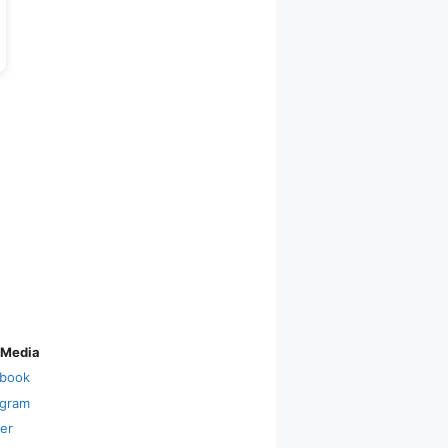
 Media
book
agram
ter