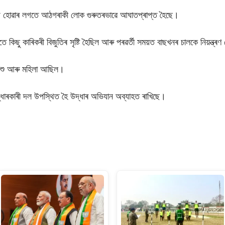
ু হোৱাৰ লগতে আঠগৰাকী লোক গুৰুতৰভাৱে আঘাতপ্ৰাপ্ত হৈছে।
তে কিছু কাৰিকৰী বিজুতিৰ সৃষ্টি হৈছিল আৰু পৰৱৰ্তী সময়ত বাছখনৰ চালকে নিয়ন্ত্ৰ
িশু আৰু মহিলা আছিল।
উদ্ধাৰকাৰী দল উপস্থিত হৈ উদ্ধাৰ অভিযান অব্যাহত ৰাখিছে।
S
h
ar
e