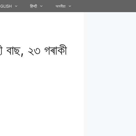
GLISH
हिन्दी
অসমীয়া
হী বাছ, ২৩ গৰাকী