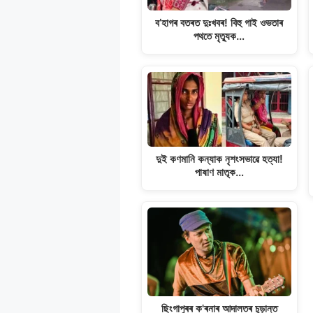
k
ব’হাগৰ বতৰত দুঃখবৰ! বিহু গাই ওভতাৰ
পথতে মৃত্যুক…
দুই কণমানি কন্যাক নৃশংসভাৱে হত্যা!
পাষাণ মাতৃক…
ছিংগাপুৰৰ ক'ৰনাৰ আদালতৰ চূড়ান্ত