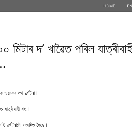
HOME
EN
০০ মিটাৰ দ’ খাৱৈত পৰিল যাত্ৰীবা
ু…
এক ভয়ংকৰ পথ দুৰ্ঘটনা।
 যাত্ৰীবাহী বাছ।
 এই দুৰ্ঘটনাটো সংঘটিত হৈছে।