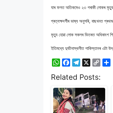
যাৰ ফলত অতিকমেও ২৩ গৰাকী লোকৰ মৃত্য
প্ৰত্যক্ষদৰ্শীৰ ভাষ্য অনুসৰি, বাছখনত প্ৰথম
মৃত্যু হোৱা লোক সকলৰ ভিতৰত অধিকাংশ শ
ইতিমধ্যে দুৰ্ঘটনাস্থলীত পাকিস্তানৰ এটা 
W
F
T
X
C
h
a
el
o
Related Posts:
at
c
e
p
s
e
gr
y
A
b
a
Li
p
o
m
n
p
o
k