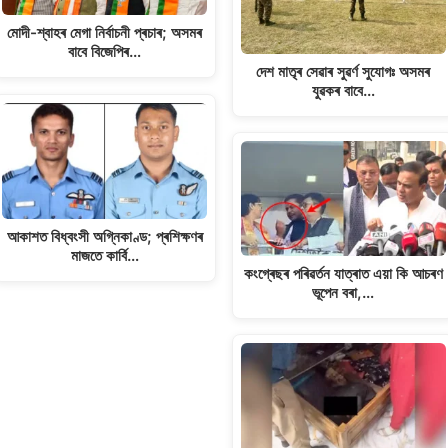
মোদী-শ্বাহৰ মেগা নিৰ্বাচনী প্ৰচাৰ; অসমৰ
বাবে বিজেপিৰ…
দেশ মাতৃৰ সেৱাৰ সুৱৰ্ণ সুযোগঃ অসমৰ
যুৱকৰ বাবে…
আকাশত বিধ্বংসী অগ্নিকাণ্ড; প্ৰশিক্ষণৰ
মাজতে কাৰ্বি…
কংগ্ৰেছৰ পৰিৱৰ্তন যাত্ৰাত এয়া কি আচৰণ
ভূপেন বৰা,…