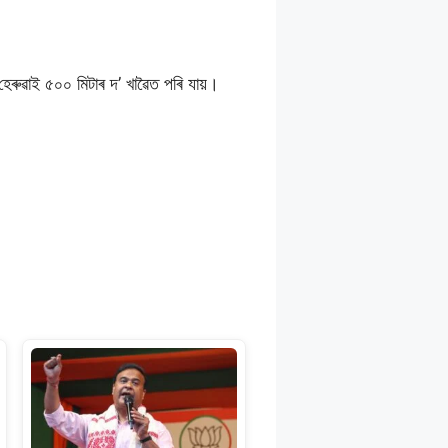
ণ হেৰুৱাই ৫০০ মিটাৰ দ’ খাৱৈত পৰি যায়।